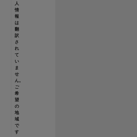
人
情
報
は
翻
訳
さ
れ
て
い
ま
せ
ん。
ご
希
望
の
地
域
で
す