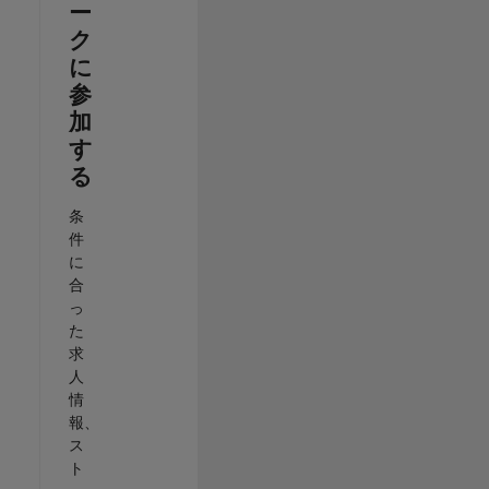
ー
ク
に
参
加
す
る
条
件
に
合
っ
た
求
人
情
報、
ス
ト