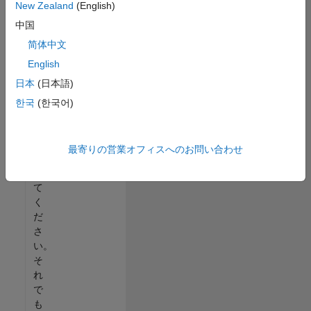
New Zealand
(English)
る
中国
か、
す
简体中文
べ
English
て
日本
(日本語)
の
求
한국
(한국어)
人
を
表
最寄りの営業オフィスへのお問い合わせ
示
し
て
く
だ
さ
い。
そ
れ
で
も