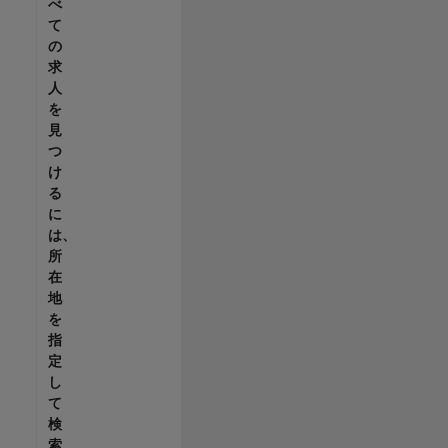
べ
て
の
求
人
を
見
つ
け
る
に
は、
所
在
地
を
指
定
し
て
検
索