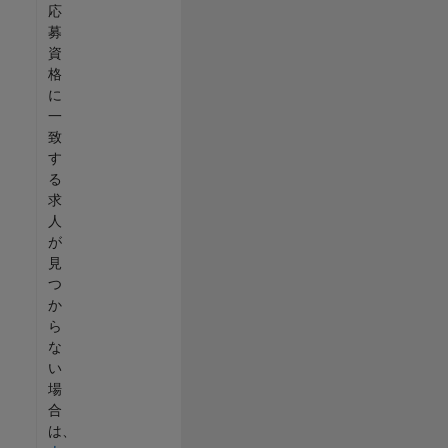
応
募
資
格
に
一
致
す
る
求
人
が
見
つ
か
ら
な
い
場
合
は、