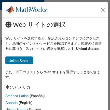
コンテンツへスキップ
MathWorks 採用
情報
Web サイトの選択
採用情報の概要
求人検索
オフィス所在地
学生・キャリア初期
Web サイトを選択すると、翻訳されたコンテンツにアクセス
オフキャンバス ナビゲーション メ
し、地域のイベントやサービスを確認できます。現在の位置情
メインコンテンツ
報に基づき、次のサイトの選択を推奨します:
United States
絞り込み条件
インターンシップ
United States
+
6
業務用アプリケーションとツール
IT
また、以下のリストから Web サイトを選択することもできま
す。
プログラム管理
リリース エンジニアリング
南北アメリカ
現
在、
ソフトウェア プロセス エンジニアリング
América Latina
(Español)
こ
ユーザー エクスペリエンス
の
Canada
(English)
検
United States
(English)