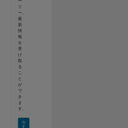
ー
リ
ー、
最
新
情
報
を
受
け
取
る
こ
と
が
で
き
ま
す。
今
す