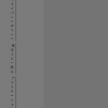
ラ
イ
バ
シ
ー
ポ
リ
シ
ー
違
法
コ
ピ
ー
防
止
ア
プ
リ
ケ
ー
シ
ョ