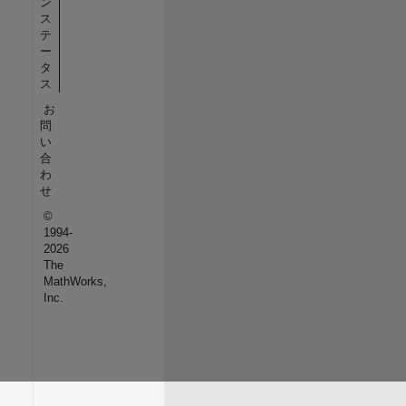
ン
ス
テ
ー
タ
ス
お
問
い
合
わ
せ
©
1994-
2026
The
MathWorks,
Inc.