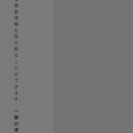
更
新
情
報
を
受
け
取
る
こ
と
が
で
き
ま
す。
一
部
の
求