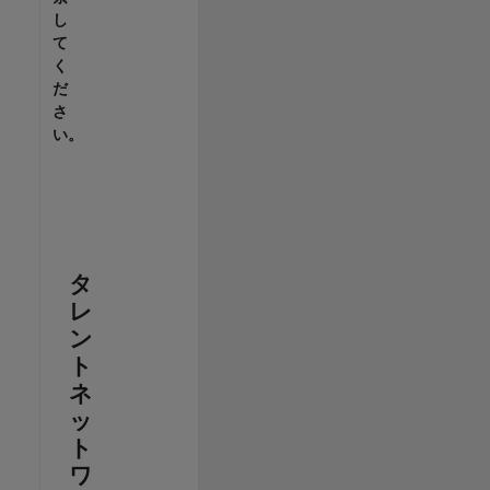
し
て
く
だ
さ
い。
タ
レ
ン
ト
ネ
ッ
ト
ワ