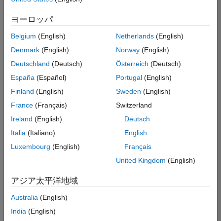
索
条
ヨーロッパ
件
に
Belgium
(English)
Netherlands
(English)
一
致
Denmark
(English)
Norway
(English)
す
Deutschland
(Deutsch)
Österreich
(Deutsch)
る
求
España
(Español)
Portugal
(English)
人
Finland
(English)
Sweden
(English)
は
あ
France
(Français)
Switzerland
り
Ireland
(English)
Deutsch
ま
せ
Italia
(Italiano)
English
ん。
Luxembourg
(English)
Français
検
United Kingdom
(English)
索
範
アジア太平洋地域
囲
Australia
(English)
を
広
India
(English)
げ