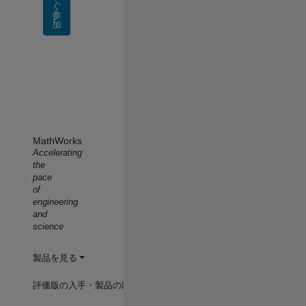
ぐ
参
加
MathWorks
Accelerating
the
pace
of
engineering
and
science
製品を見る
評価版の入手・製品の購入