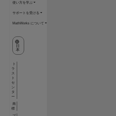
使い方を学ぶ
サポートを受ける
MathWorks について
Web サイトの選択
日
本
ト
ラ
ス
ト
セ
ン
タ
ー
商
標
プ