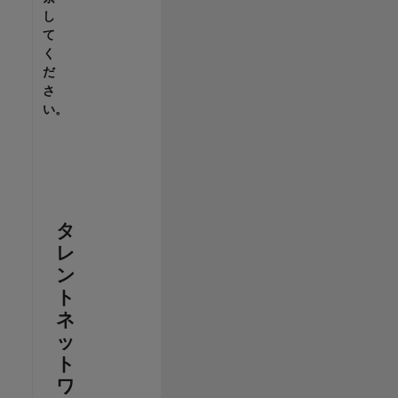
し
て
く
だ
さ
い。
タ
レ
ン
ト
ネ
ッ
ト
ワ