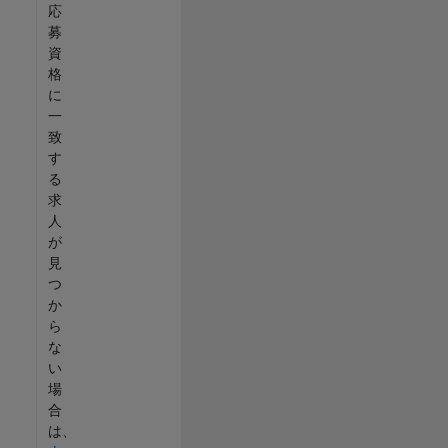
応
募
資
格
に
一
致
す
る
求
人
が
見
つ
か
ら
な
い
場
合
は、