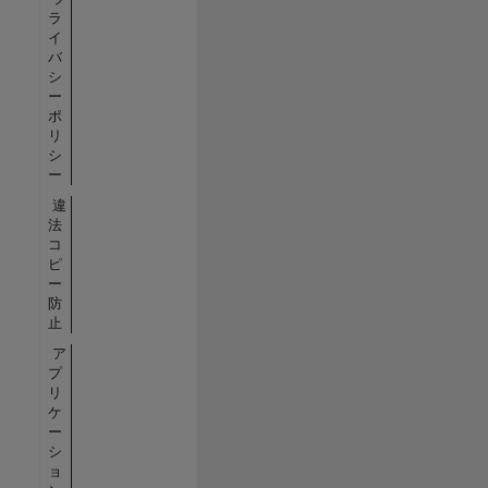
ラ
イ
バ
シ
ー
ポ
リ
シ
ー
違
法
コ
ピ
ー
防
止
ア
プ
リ
ケ
ー
シ
ョ