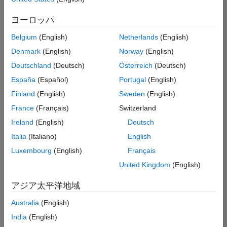
索
条
ヨーロッパ
件
に
Belgium
(English)
Netherlands
(English)
一
致
Denmark
(English)
Norway
(English)
す
Deutschland
(Deutsch)
Österreich
(Deutsch)
る
求
España
(Español)
Portugal
(English)
人
Finland
(English)
Sweden
(English)
は
あ
France
(Français)
Switzerland
り
Ireland
(English)
Deutsch
ま
せ
Italia
(Italiano)
English
ん。
Luxembourg
(English)
Français
検
United Kingdom
(English)
索
範
アジア太平洋地域
囲
Australia
(English)
を
広
India
(English)
げ