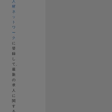
人
材
ネ
ッ
ト
ワ
ー
ク
に
登
録
し
て、
最
新
の
求
人
に
関
す
る