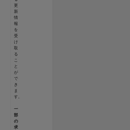
更
新
情
報
を
受
け
取
る
こ
と
が
で
き
ま
す。
一
部
の
求