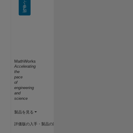
ぐ
参
加
MathWorks
Accelerating
the
pace
of
engineering
and
science
製品を見る
評価版の入手・製品の購入