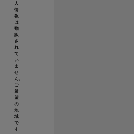
人
情
報
は
翻
訳
さ
れ
て
い
ま
せ
ん。
ご
希
望
の
地
域
で
す