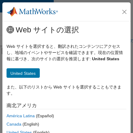
コンテンツへスキップ
MathWorks 採用
情報
Web サイトの選択
採用情報の概要
求人検索
オフィス所在地
学生・キャリア初期
Web サイトを選択すると、翻訳されたコンテンツにアクセス
オフキャンバス ナビゲーション メ
し、地域のイベントやサービスを確認できます。現在の位置情
メインコンテンツ
報に基づき、次のサイトの選択を推奨します:
United States
絞り込み条件
インターンシップ
United States
+
7
企業向けセールス
カスタマー サポート
また、以下のリストから Web サイトを選択することもできま
す。
マーケティング コミュニケーション
マーケティング サービス
南北アメリカ
現
在、
ビジネス モデル チーム
América Latina
(Español)
こ
経理および財務
の
Canada
(English)
検
人事
United States
(English)