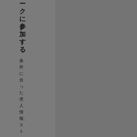
ー
ク
に
参
加
す
る
条
件
に
合
っ
た
求
人
情
報、
ス
ト