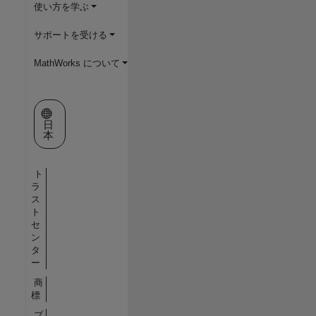
使い方を学ぶ
サポートを受ける
MathWorks について
Web サイトの選択
日
本
ト
ラ
ス
ト
セ
ン
タ
ー
商
標
プ