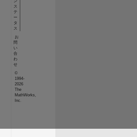
ン
ス
テ
ー
タ
ス
お
問
い
合
わ
せ
©
1994-
2026
The
MathWorks,
Inc.