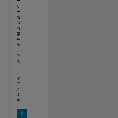
ー
リ
ー、
最
新
情
報
を
受
け
取
る
こ
と
が
で
き
ま
す。
今
す