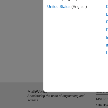
United States
(English)
F
I
I
MathWorks
製品を
Accelerating the pace of engineering and
MATLA
science
Simulin