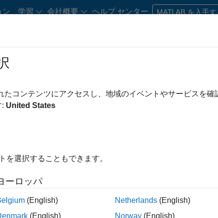
ョン
学習
会社概要
ヘルプ センター
MATLAB を入手
択
・キャリア初期の方
リソース
キャリア アカウント
されたコンテンツにアクセスし、地域のイベントやサービスを
絞り込み条件
インターンシップ
企業向けセールス
:
United States
この検索条件に一致する求人はありません。
を広げるか、
すべての求人を表示
してください。それでも応募
イトを選択することもできます。
トワーク
に登録して、最新の求人に関する更新情報を受け取る
ヨーロッパ
人情報は翻訳されていません。ご希望の地域ですべての求人を
Belgium
(English)
Netherlands
(English)
Denmark
(English)
Norway
(English)