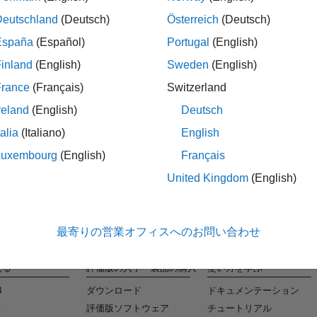
Deutschland
(Deutsch)
Österreich
(Deutsch)
España
(Español)
Portugal
(English)
タレ
inland
(English)
Sweden
(English)
条件に合
France
(Français)
Switzerland
reland
(English)
Deutsch
talia
(Italiano)
English
Luxembourg
(English)
Français
United Kingdom
(English)
最寄りの営業オフィスへのお問い合わせ
見る
評価版の入手・製品の購入
使い方を学ぶ
B
ダウンロード
ドキュメンテーション
k
評価版ソフトウェア
チュートリアル