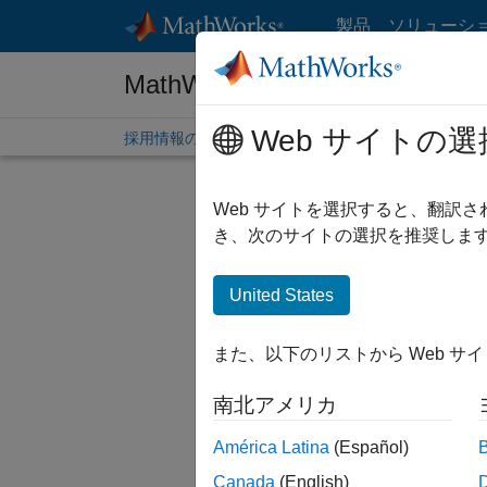
コンテンツへスキップ
製品
ソリューシ
MathWorks 採用情報
Web サイトの選
採用情報の概要
求人検索
オフィス所在地
学生
Web サイトを選択すると、翻訳
き、次のサイトの選択を推奨します
United States
現在、
検索範囲
また、以下のリストから Web サ
人材ネッ
南北アメリカ
一部の求
ださい。
América Latina
(Español)
Canada
(English)