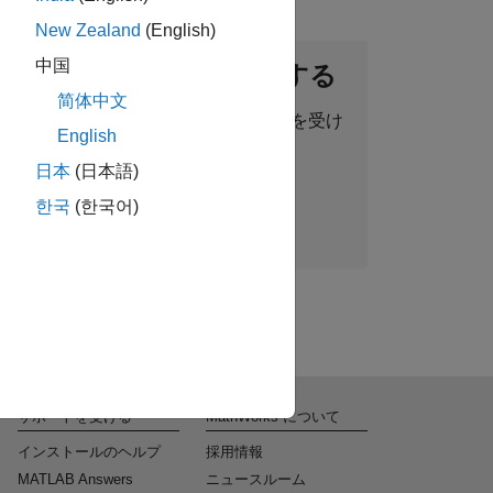
New Zealand
(English)
中国
ントネットワークに参加する
简体中文
った求人情報、ストーリー、最新情報を受け
English
取ることができます。
日本
(日本語)
한국
(한국어)
今すぐ参加
サポートを受ける
MathWorks について
インストールのヘルプ
採用情報
MATLAB Answers
ニュースルーム