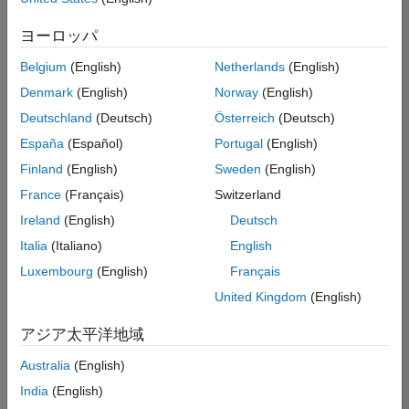
た
求
人
ヨーロッパ
の
保
存
Belgium
(English)
Netherlands
(English)
Denmark
(English)
Norway
(English)
Deutschland
(Deutsch)
Österreich
(Deutsch)
一
部
España
(Español)
Portugal
(English)
の
Finland
(English)
Sweden
(English)
求
France
(Français)
Switzerland
人
情
Ireland
(English)
Deutsch
報
Italia
(Italiano)
English
は
Luxembourg
(English)
Français
翻
訳
United Kingdom
(English)
さ
れ
アジア太平洋地域
て
Australia
(English)
い
ま
India
(English)