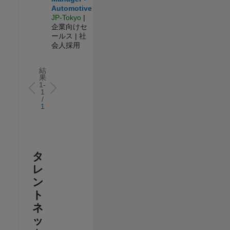
Automotive
JP-Tokyo
|
企業向けセ
ールス | 社
会人採用
結
果
1-
1
/
1
タ
レ
ン
ト
ネ
ッ