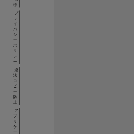
標
プ
ラ
イ
バ
シ
ー
ポ
リ
シ
ー
違
法
コ
ピ
ー
防
止
ア
プ
リ
ケ
ー