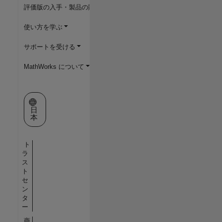
評価版の入手・製品の購入
使い方を学ぶ
サポートを受ける
MathWorks について
Web サイトの選択
日
本
ト
ラ
ス
ト
セ
ン
タ
ー
商