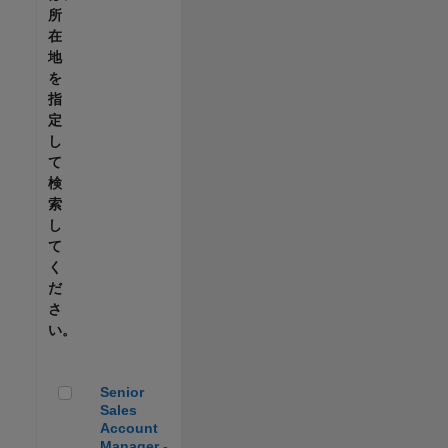
所
在
地
を
指
定
し
て
検
索
し
て
く
だ
さ
い。
Senior Sales Account Manager - Automotive
Senior
Sales
Account
Manager -