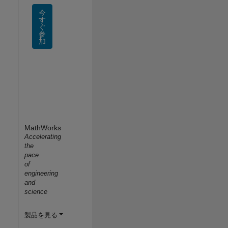
今
す
ぐ
参
加
MathWorks
Accelerating
the
pace
of
engineering
and
science
製品を見る