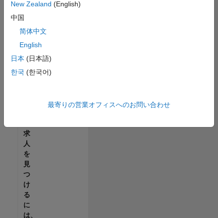
せ
New Zealand
(English)
ん。
中国
ご
希
简体中文
望
English
の
日本
(日本語)
地
域
한국
(한국어)
で
す
べ
最寄りの営業オフィスへのお問い合わせ
て
の
求
人
を
見
つ
け
る
に
は、