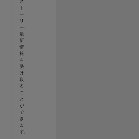
ス
ト
ー
リ
ー、
最
新
情
報
を
受
け
取
る
こ
と
が
で
き
ま
す。