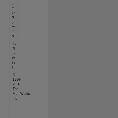
シ
ョ
ン
ス
テ
ー
タ
ス
お
問
い
合
わ
せ
©
1994-
2026
The
MathWorks,
Inc.