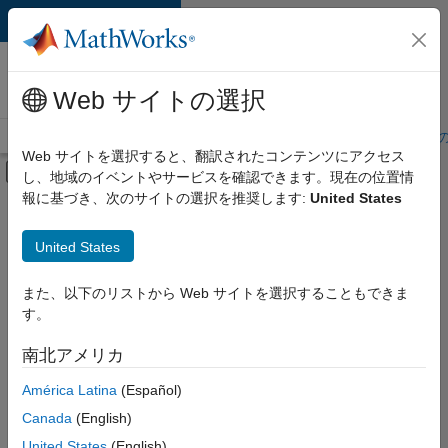
コンテンツへスキップ
MathWorks 採用
情報
Web サイトの選択
採用情報の概要
求人検索
オフィス所在地
学生・キャリア初期
Web サイトを選択すると、翻訳されたコンテンツにアクセス
オフキャンバス ナビゲーション メ
し、地域のイベントやサービスを確認できます。現在の位置情
メインコンテンツ
報に基づき、次のサイトの選択を推奨します:
United States
絞り込み条件
IT
United States
+
3
企業向けセールス
人事
また、以下のリストから Web サイトを選択することもできま
す。
オフィス・管理サービス
南北アメリカ
並べ替え
América Latina
(Español)
Canada
(English)
選
択
United States
(English)
し