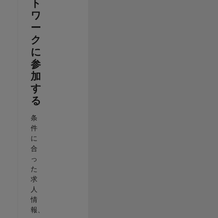
ト
ワ
ー
ク
に
参
加
す
る
条
件
に
合
っ
た
求
人
情
報、