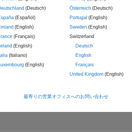
Deutschland
(Deutsch)
Österreich
(Deutsch)
España
(Español)
Portugal
(English)
ior Sales Account Manager - Automotive
Senior Sales Account Manager - Automotive
JP-Tokyo
| 企業向けセールス | 社会人採用
inland
(English)
Sweden
(English)
As a Senior Sales Account Manager for the Automotive industry, y
France
(Français)
Switzerland
embedded applications and software/solutions such as data
reland
(English)
Deutsch
talia
(Italiano)
English
- 1 /
1
Luxembourg
(English)
Français
United Kingdom
(English)
タレ
条件に合
最寄りの営業オフィスへのお問い合わせ