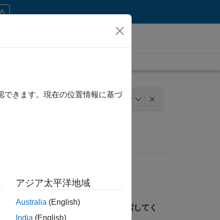
する
確認できます。現在の位置情報に基づ
レーション
マーケティング サービス
+
2
アジア太平洋地域
Australia
(English)
見つけるには、所在地を指定して検索してく
India
(English)