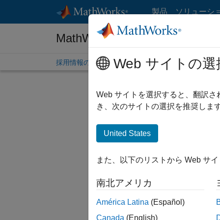
コンテンツへスキップ
製品
ソリューシ
MathWorks 採用情報
Web サイトの選
採用情報の概要
求人検索
オフィス所在地
学生
Web サイトを選択すると、翻訳
絞り込
き、次のサイトの選択を推奨します
United States
並べ替
また、以下のリストから Web サ
選択した
南北アメリカ
América Latina
(Español)
一部の求
Canada
(English)
ださい。