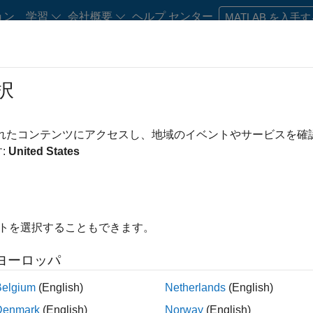
ョン
学習
会社概要
ヘルプ センター
MATLAB を入手
択
・キャリア初期の方
リソース
キャリア アカウント
されたコンテンツにアクセスし、地域のイベントやサービスを
み条件
IT
企業向けセールス
カスタマー サポート
セールス オペ
:
United States
人事
オフィス・管理サービス
え
イトを選択することもできます。
求人の保存
ヨーロッパ
Belgium
(English)
Netherlands
(English)
人情報は翻訳されていません。ご希望の地域ですべての求人を
Denmark
(English)
Norway
(English)