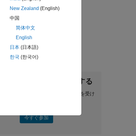
New Zealand
(English)
中国
简体中文
ou will sell engineering applications,
English
日本
(日本語)
한국
(한국어)
ントネットワークに参加する
った求人情報、ストーリー、最新情報を受け
取ることができます。
今すぐ参加