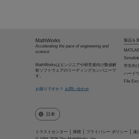
MathWorks
製品を
Accelerating the pace of engineering and
MATLA
science
Simulin
MathWorksはエンジニアや研究者向け数値解
学生向
析ソフトウェアのリーディングカンパニーで
ハードウ
す。
File Ex
お困りですか？
お問い合わせ
Web サイトの選択
日本
トラストセンター
商標
プライバシー ポリシー
違
© 1994-2026 The MathWorks, Inc.