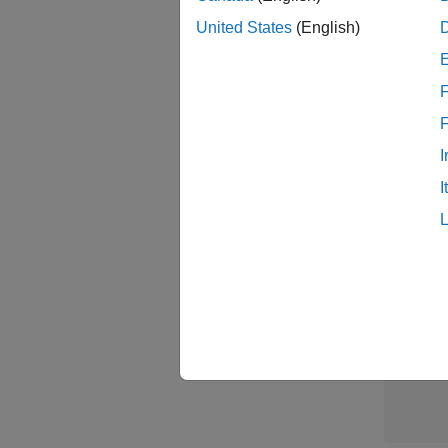
United States
(English)
Sen
F
I
I
結果1