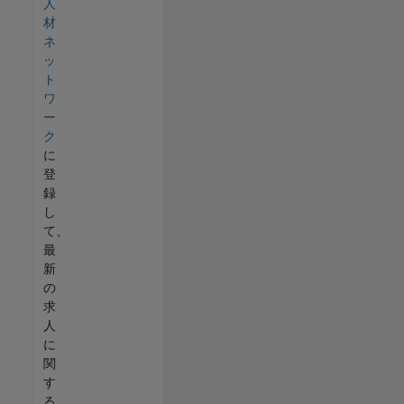
人
材
ネ
ッ
ト
ワ
ー
ク
に
登
録
し
て、
最
新
の
求
人
に
関
す
る