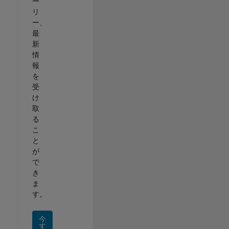
ー
リ
ー、
最
新
情
報
を
受
け
取
る
こ
と
が
で
き
ま
す。
今
す