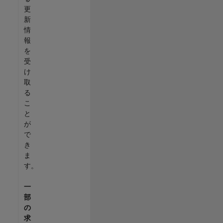
更
新
情
報
を
受
け
取
る
こ
と
が
で
き
ま
す。
一
部
の
求