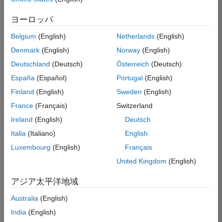
索
条
ヨーロッパ
件
に
Belgium
(English)
Netherlands
(English)
一
致
Denmark
(English)
Norway
(English)
す
Deutschland
(Deutsch)
Österreich
(Deutsch)
る
求
España
(Español)
Portugal
(English)
人
Finland
(English)
Sweden
(English)
は
あ
France
(Français)
Switzerland
り
Ireland
(English)
Deutsch
ま
せ
Italia
(Italiano)
English
ん。
Luxembourg
(English)
Français
検
United Kingdom
(English)
索
範
アジア太平洋地域
囲
Australia
(English)
を
広
India
(English)
げ