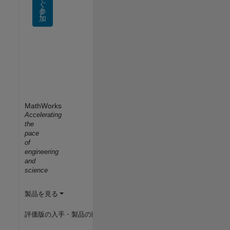
ぐ
参
加
MathWorks
Accelerating
the
pace
of
engineering
and
science
製品を見る
評価版の入手・製品の購入