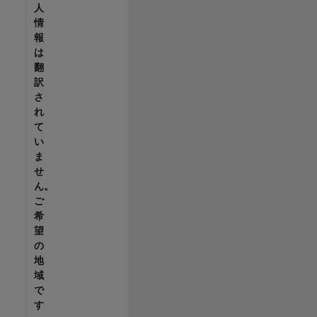
人
情
報
は
翻
訳
さ
れ
て
い
ま
せ
ん。
ご
希
望
の
地
域
で
す