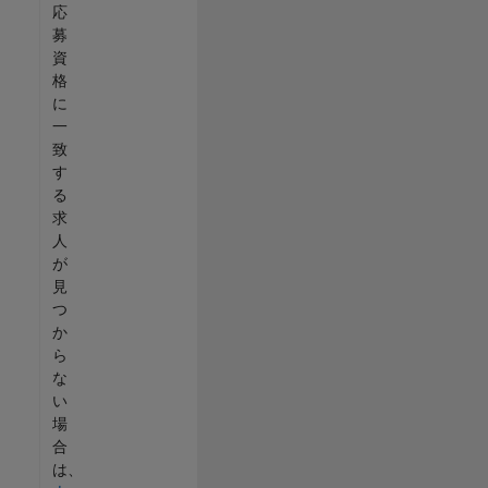
応
募
資
格
に
一
致
す
る
求
人
が
見
つ
か
ら
な
い
場
合
は、