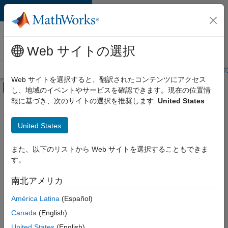
コンテンツへスキップ
MathWorks 採用
情報
Web サイトの選択
採用情報の概要
求人検索
オフィス所在地
学生・キャリア初期
Web サイトを選択すると、翻訳されたコンテンツにアクセス
オフキャンバス ナビゲーション メ
し、地域のイベントやサービスを確認できます。現在の位置情
メインコンテンツ
報に基づき、次のサイトの選択を推奨します:
United States
絞り込み条件
セールス オペレーション
United States
+
3
人事
法務
また、以下のリストから Web サイトを選択することもできま
す。
オフィス・管理サービス
南北アメリカ
現
在、
América Latina
(Español)
こ
の
Canada
(English)
検
United States
(English)