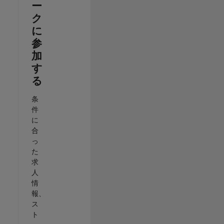
ー
ク
に
参
加
す
る
条
件
に
合
っ
た
求
人
情
報、
ス
ト