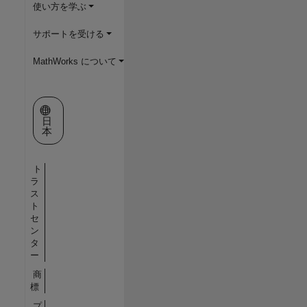
使い方を学ぶ
サポートを受ける
MathWorks について
Web サイトの選択
日
本
ト
ラ
ス
ト
セ
ン
タ
ー
商
標
プ