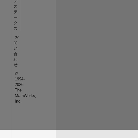
ン
ス
テ
ー
タ
ス
お
問
い
合
わ
せ
©
1994-
2026
The
MathWorks,
Inc.