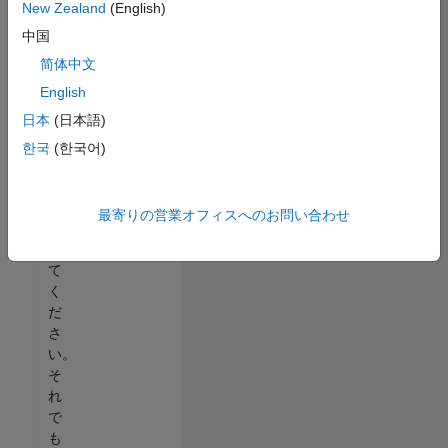
New Zealand
(English)
る
中国
か、
す
简体中文
べ
English
て
日本
(日本語)
の
求
한국
(한국어)
人
を
表
最寄りの営業オフィスへのお問い合わせ
示
し
て
く
だ
さ
い。
そ
れ
で
も