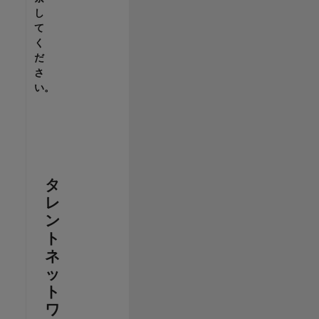
し
て
く
だ
さ
い。
タ
レ
ン
ト
ネ
ッ
ト
ワ