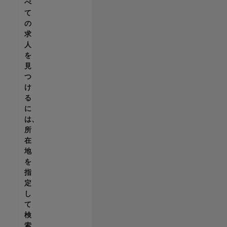
べ
て
の
求
人
を
見
つ
け
る
に
は、
所
在
地
を
指
定
し
て
検
索