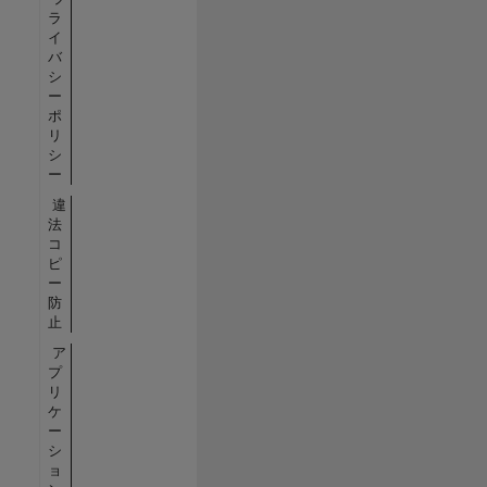
ラ
イ
バ
シ
ー
ポ
リ
シ
ー
違
法
コ
ピ
ー
防
止
ア
プ
リ
ケ
ー
シ
ョ