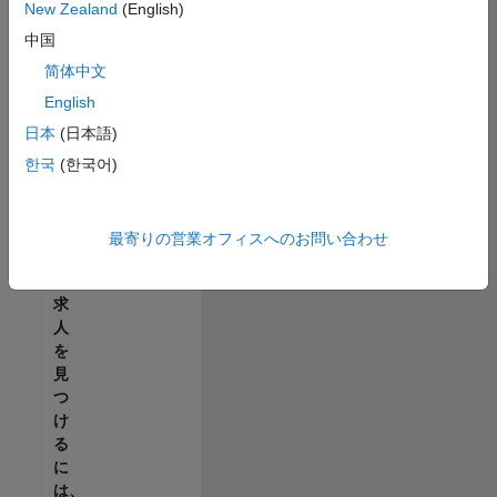
せ
New Zealand
(English)
ん。
中国
ご
希
简体中文
望
English
の
日本
(日本語)
地
域
한국
(한국어)
で
す
べ
最寄りの営業オフィスへのお問い合わせ
て
の
求
人
を
見
つ
け
る
に
は、