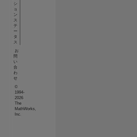
シ
ョ
ン
ス
テ
ー
タ
ス
お
問
い
合
わ
せ
©
1994-
2026
The
MathWorks,
Inc.