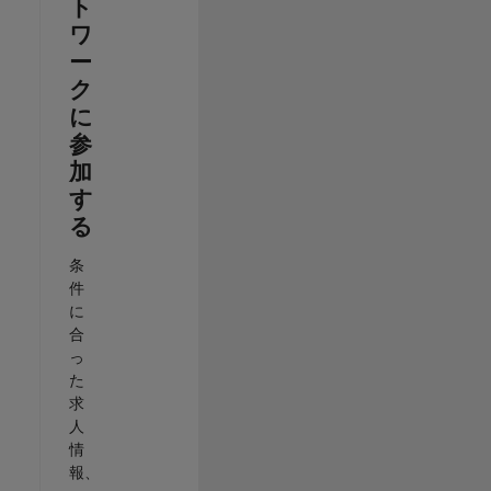
ト
ワ
ー
ク
に
参
加
す
る
条
件
に
合
っ
た
求
人
情
報、