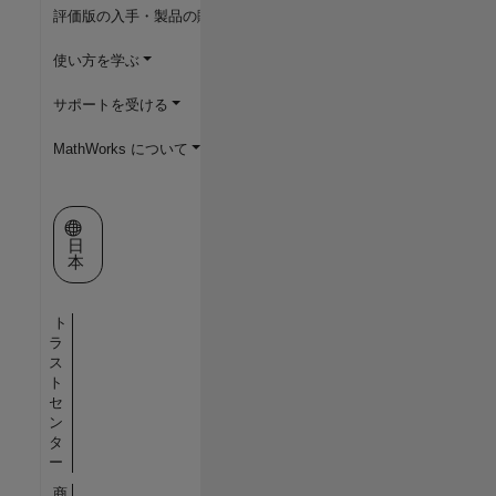
評価版の入手・製品の購入
使い方を学ぶ
サポートを受ける
MathWorks について
Web サイトの選択
日
本
ト
ラ
ス
ト
セ
ン
タ
ー
商