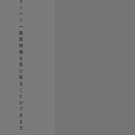
ス
ト
ー
リ
ー、
最
新
情
報
を
受
け
取
る
こ
と
が
で
き
ま
す。