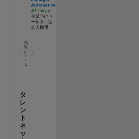
Automotive
JP-Tokyo
|
企業向けセ
ールス | 社
会人採用
結
果
1-
1
/
1
タ
レ
ン
ト
ネ
ッ