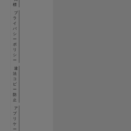
標
プ
ラ
イ
バ
シ
ー
ポ
リ
シ
ー
違
法
コ
ピ
ー
防
止
ア
プ
リ
ケ
ー