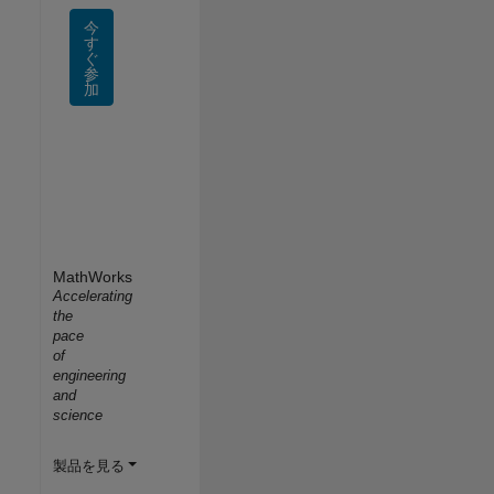
今
す
ぐ
参
加
MathWorks
Accelerating
the
pace
of
engineering
and
science
製品を見る