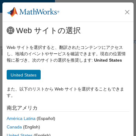
コンテンツへスキップ
MathWorks 採用
情報
Web サイトの選択
採用情報の概要
求人検索
オフィス所在地
学生・キャリア初期
Web サイトを選択すると、翻訳されたコンテンツにアクセス
オフキャンバス ナビゲーション メ
し、地域のイベントやサービスを確認できます。現在の位置情
メインコンテンツ
報に基づき、次のサイトの選択を推奨します:
United States
絞り込み条件
IT
United States
+
5
企業向けセールス
教育機関向けセールス
また、以下のリストから Web サイトを選択することもできま
す。
セールス オペレーション
マーケティング サービス
南北アメリカ
並べ替え
経理および財務
América Latina
(Español)
Canada
(English)
選
択
United States
(English)
し