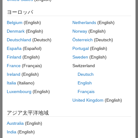
た
求
人
ヨーロッパ
の
保
存
Belgium
(English)
Netherlands
(English)
Denmark
(English)
Norway
(English)
Deutschland
(Deutsch)
Österreich
(Deutsch)
一
部
España
(Español)
Portugal
(English)
の
Finland
(English)
Sweden
(English)
求
France
(Français)
Switzerland
人
情
Ireland
(English)
Deutsch
報
Italia
(Italiano)
English
は
Luxembourg
(English)
Français
翻
訳
United Kingdom
(English)
さ
れ
アジア太平洋地域
て
Australia
(English)
い
ま
India
(English)