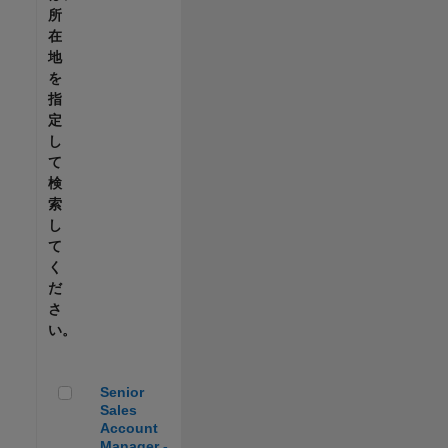
所
在
地
を
指
定
し
て
検
索
し
て
く
だ
さ
い。
Senior Sales Account Manager - Automotive
Senior
Sales
Account
Manager -