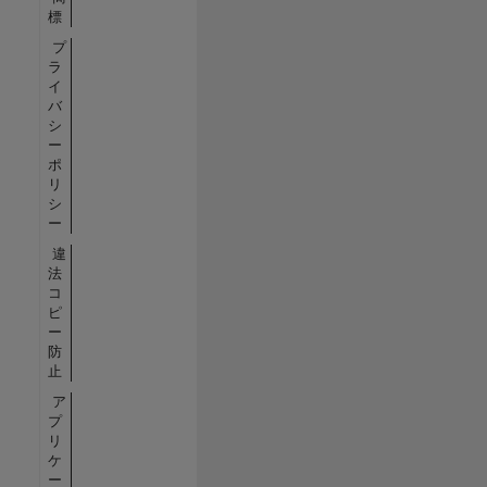
標
プ
ラ
イ
バ
シ
ー
ポ
リ
シ
ー
違
法
コ
ピ
ー
防
止
ア
プ
リ
ケ
ー