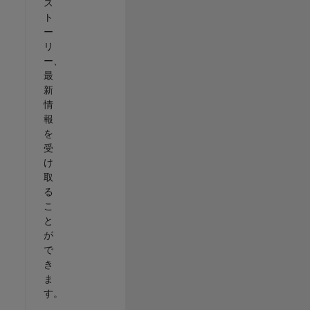
ス
ト
ー
リ
ー、
最
新
情
報
を
受
け
取
る
こ
と
が
で
き
ま
す。