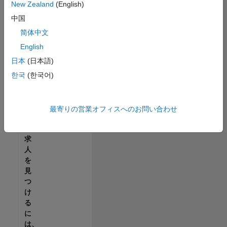
せ
New Zealand
(English)
ん。
中国
ご
希
简体中文
望
English
の
日本
(日本語)
地
域
한국
(한국어)
で
す
べ
最寄りの営業オフィスへのお問い合わせ
て
の
求
人
を
見
つ
け
る
に
は、