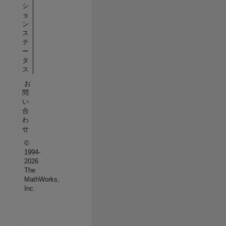
シ
ョ
ン
ス
テ
ー
タ
ス
お
問
い
合
わ
せ
©
1994-
2026
The
MathWorks,
Inc.