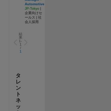
Automotive
JP-Tokyo
|
企業向けセ
ールス | 社
会人採用
結
果
1-
1
/
1
タ
レ
ン
ト
ネ
ッ