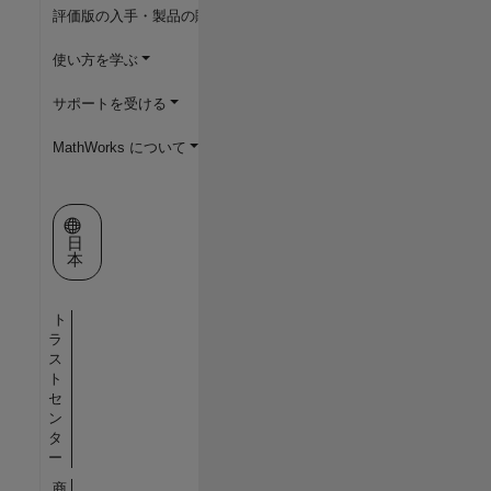
評価版の入手・製品の購入
使い方を学ぶ
サポートを受ける
MathWorks について
Web サイトの選択
日
本
ト
ラ
ス
ト
セ
ン
タ
ー
商