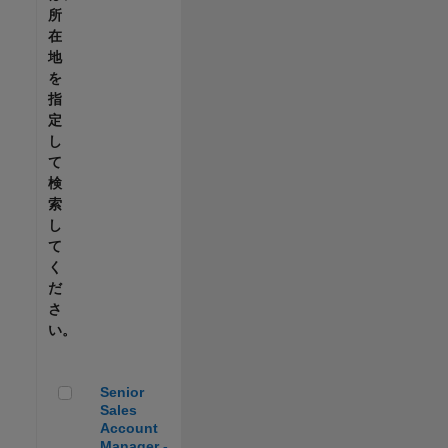
所
在
地
を
指
定
し
て
検
索
し
て
く
だ
さ
い。
Senior Sales Account Manager - Automotive
Senior
Sales
Account
Manager -