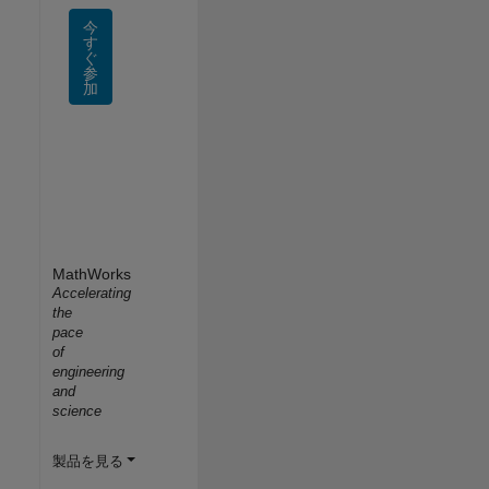
今
す
ぐ
参
加
MathWorks
Accelerating
the
pace
of
engineering
and
science
製品を見る