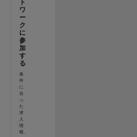
ト
ワ
ー
ク
に
参
加
す
る
条
件
に
合
っ
た
求
人
情
報、