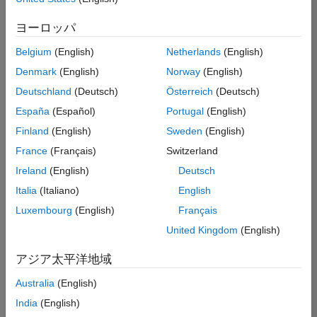
た
求
人
ヨーロッパ
の
保
存
Belgium
(English)
Netherlands
(English)
Denmark
(English)
Norway
(English)
Deutschland
(Deutsch)
Österreich
(Deutsch)
一
部
España
(Español)
Portugal
(English)
の
Finland
(English)
Sweden
(English)
求
France
(Français)
Switzerland
人
情
Ireland
(English)
Deutsch
報
Italia
(Italiano)
English
は
Luxembourg
(English)
Français
翻
訳
United Kingdom
(English)
さ
れ
アジア太平洋地域
て
Australia
(English)
い
ま
India
(English)