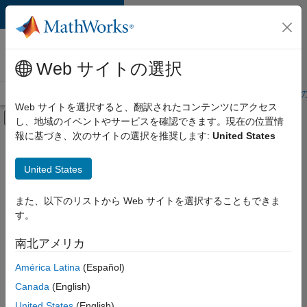
コンテンツへスキップ
MathWorks 採用
情報
Web サイトの選択
採用情報の概要
求人検索
オフィス所在地
学生・キャリア初期
Web サイトを選択すると、翻訳されたコンテンツにアクセス
オフキャンバス ナビゲーション メ
し、地域のイベントやサービスを確認できます。現在の位置情
メインコンテンツ
報に基づき、次のサイトの選択を推奨します:
United States
絞り込み条件
企業向けセールス
United States
+
7
カスタマー サポート
教育機関向けセールス
また、以下のリストから Web サイトを選択することもできま
す。
ビジネス モデル チーム
経理および財務
南北アメリカ
並べ替え
人事
América Latina
(Español)
法務
Canada
(English)
選
択
オフィス・管理サービス
United States
(English)
し