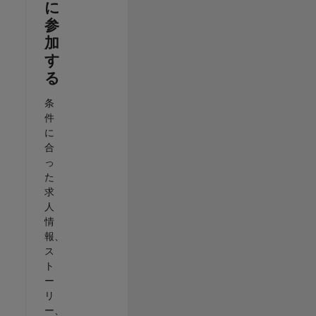
に
参
加
す
る
条
件
に
合
っ
た
求
人
情
報、
ス
ト
ー
リ
ー、