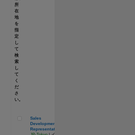
所
在
地
を
指
定
し
て
検
索
し
て
く
だ
さ
い。
Sales Development Representative
Sales
Development
Representative
JP-Tokyo
| イン