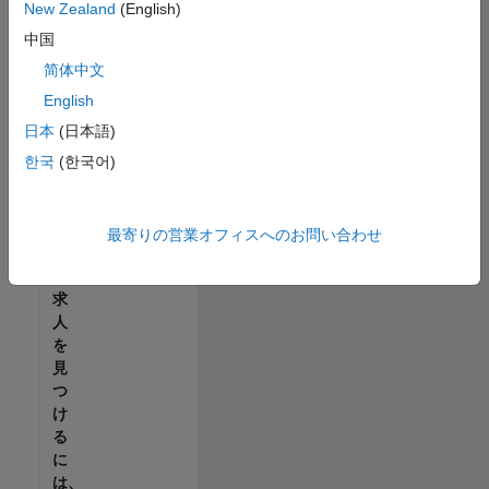
せ
New Zealand
(English)
ん。
中国
ご
希
简体中文
望
English
の
日本
(日本語)
地
域
한국
(한국어)
で
す
べ
最寄りの営業オフィスへのお問い合わせ
て
の
求
人
を
見
つ
け
る
に
は、