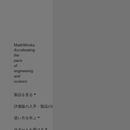
MathWorks
Accelerating
the
pace
of
engineering
and
science
製品を見る
評価版の入手・製品の購入
使い方を学ぶ
サポートを受ける