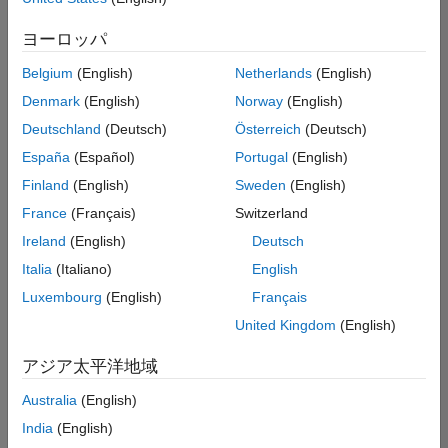
た
求
人
ヨーロッパ
の
保
存
Belgium
(English)
Netherlands
(English)
Denmark
(English)
Norway
(English)
Deutschland
(Deutsch)
Österreich
(Deutsch)
一
部
España
(Español)
Portugal
(English)
の
Finland
(English)
Sweden
(English)
求
France
(Français)
Switzerland
人
情
Ireland
(English)
Deutsch
報
Italia
(Italiano)
English
は
Luxembourg
(English)
Français
翻
訳
United Kingdom
(English)
さ
れ
アジア太平洋地域
て
Australia
(English)
い
ま
India
(English)