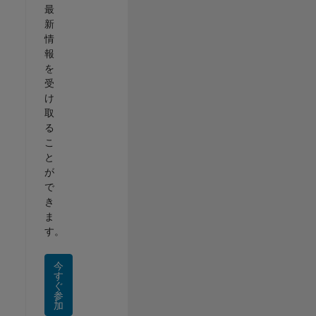
最
新
情
報
を
受
け
取
る
こ
と
が
で
き
ま
す。
今
す
ぐ
参
加