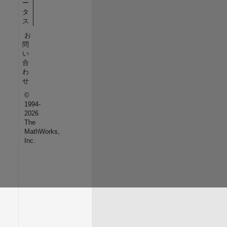
ー
タ
ス
お
問
い
合
わ
せ
©
1994-
2026
The
MathWorks,
Inc.