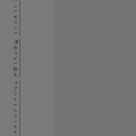
バ
シ
ー
ポ
リ
シ
ー
違
法
コ
ピ
ー
防
止
ア
プ
リ
ケ
ー
シ
ョ
ン
ス
テ