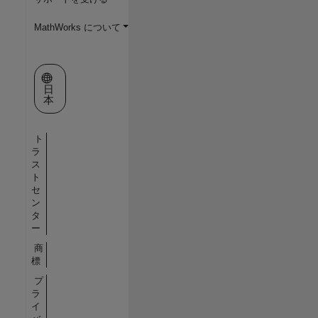
MathWorks について
Web サイトの選択
日
本
ト
ラ
ス
ト
セ
ン
タ
ー
商
標
プ
ラ
イ