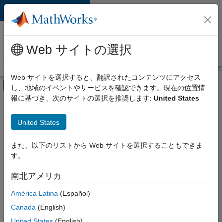
コンテンツへスキップ
MathWorks 採用
情報
Web サイトの選択
採用情報の概要
求人検索
オフィス所在地
学生・キャリア初期
Web サイトを選択すると、翻訳されたコンテンツにアクセス
オフキャンバス ナビゲーション メ
し、地域のイベントやサービスを確認できます。現在の位置情
メインコンテンツ
報に基づき、次のサイトの選択を推奨します:
United States
絞り込み条件
インサイド セールス
United States
+
4
マーケティング サービス
人事
また、以下のリストから Web サイトを選択することもできま
す。
法務
オフィス・管理サービス
南北アメリカ
並べ替え
América Latina
(Español)
Canada
(English)
選
択
United States
(English)
し