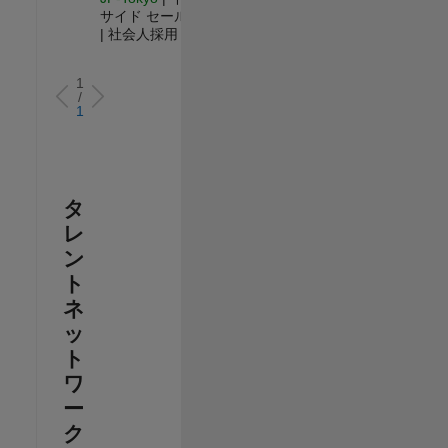
サイド セールス
| 社会人採用
1
/
1
タ
レ
ン
ト
ネ
ッ
ト
ワ
ー
ク