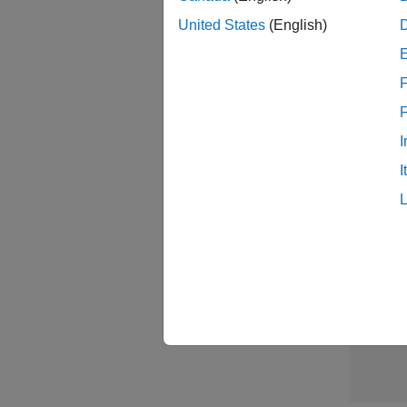
United States
(English)
Sal
F
I
I
1 /
1