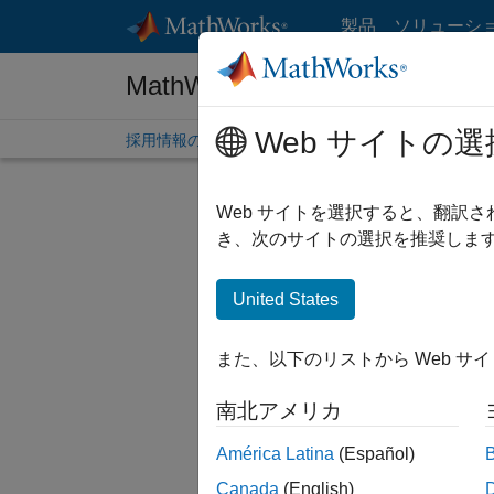
コンテンツへスキップ
製品
ソリューシ
MathWorks 採用情報
Web サイトの選
採用情報の概要
求人検索
オフィス所在地
学生
Web サイトを選択すると、翻訳
絞り込
き、次のサイトの選択を推奨します
United States
並べ替
また、以下のリストから Web サ
選択した
南北アメリカ
América Latina
(Español)
一部の求
Canada
(English)
ださい。