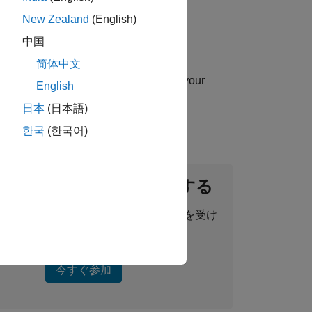
New Zealand
(English)
中国
简体中文
uip you with essential sales skills in your
English
日本
(日本語)
한국
(한국어)
ントネットワークに参加する
った求人情報、ストーリー、最新情報を受け
取ることができます。
今すぐ参加