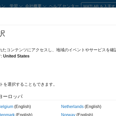
ョン
学習
会社概要
ヘルプ センター
MATLAB を入手
択
・キャリア初期の方
リソース
キャリア アカウント
されたコンテンツにアクセスし、地域のイベントやサービスを
み条件
インサイド セールス
セールス オペレーション
マーケティング コミ
:
United States
マーケティング サービス
人事
え
イトを選択することもできます。
求人の保存
ヨーロッパ
Belgium
(English)
Netherlands
(English)
人情報は翻訳されていません。ご希望の地域ですべての求人を
Denmark
(English)
Norway
(English)