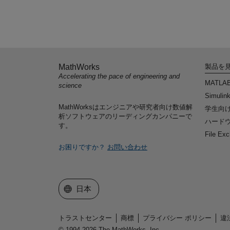
MathWorks
製品を
Accelerating the pace of engineering and
MATLA
science
Simulin
MathWorksはエンジニアや研究者向け数値解
学生向
析ソフトウェアのリーディングカンパニーで
ハードウ
す。
File Ex
お困りですか？
お問い合わせ
Web サイトの選択
日本
トラストセンター
商標
プライバシー ポリシー
違
© 1994-2026 The MathWorks, Inc.