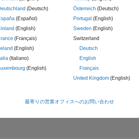
Deutschland
(Deutsch)
Österreich
(Deutsch)
España
(Español)
Portugal
(English)
es Development Representative
Sales Development Representative
JP-Tokyo
| インサイド セールス | 社会人採用
inland
(English)
Sweden
(English)
At MathWorks, you'll help shape tomorrow's innovations. We'll eq
France
(Français)
Switzerland
first six months.
reland
(English)
Deutsch
talia
(Italiano)
English
Luxembourg
(English)
Français
United Kingdom
(English)
タレ
条件に合
最寄りの営業オフィスへのお問い合わせ