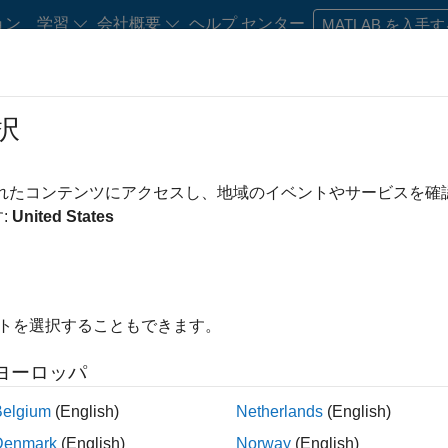
ョン
学習
会社概要
ヘルプ センター
MATLAB を入手
択
・キャリア初期の方
リソース
キャリア アカウント
されたコンテンツにアクセスし、地域のイベントやサービスを
絞り込み条件
カスタマー サポート
マーケティング コミュニケーション
ビ
:
United States
この検索条件に一致する求人はありません。
を広げるか、
すべての求人を表示
してください。それでも応募
イトを選択することもできます。
トワーク
に登録して、最新の求人に関する更新情報を受け取る
ヨーロッパ
人情報は翻訳されていません。ご希望の地域ですべての求人を
Belgium
(English)
Netherlands
(English)
Denmark
(English)
Norway
(English)