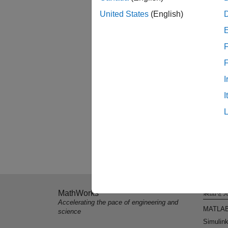
United States
(English)
F
I
I
MathWorks
製品を
Accelerating the pace of engineering and
MATLA
science
Simulin