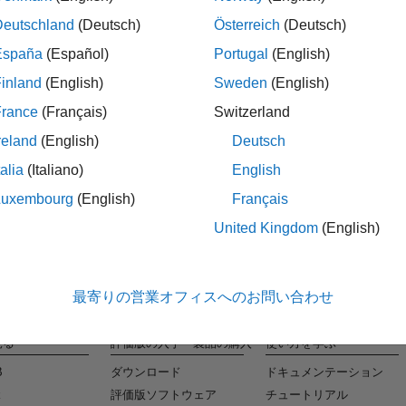
Deutschland
(Deutsch)
Österreich
(Deutsch)
España
(Español)
Portugal
(English)
タレ
inland
(English)
Sweden
(English)
条件に合
France
(Français)
Switzerland
reland
(English)
Deutsch
talia
(Italiano)
English
Luxembourg
(English)
Français
United Kingdom
(English)
最寄りの営業オフィスへのお問い合わせ
見る
評価版の入手・製品の購入
使い方を学ぶ
B
ダウンロード
ドキュメンテーション
k
評価版ソフトウェア
チュートリアル