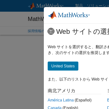
コンテンツへスキップ
製品
ソリューシ
MathWorks 採用情報
Web サイトの選
採用情報の概要
求人検索
オフィス所在地
学生
Web サイトを選択すると、翻訳
き、次のサイトの選択を推奨します
United States
現在、
検索範囲
また、以下のリストから Web サ
人材ネッ
南北アメリカ
一部の求
ださい。
América Latina
(Español)
Canada
(English)