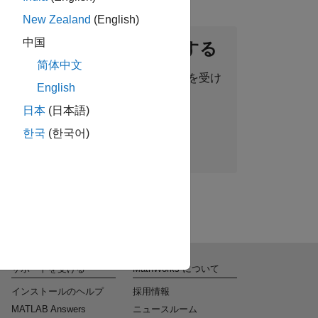
New Zealand
(English)
中国
ントネットワークに参加する
简体中文
った求人情報、ストーリー、最新情報を受け
English
取ることができます。
日本
(日本語)
한국
(한국어)
今すぐ参加
サポートを受ける
MathWorks について
インストールのヘルプ
採用情報
MATLAB Answers
ニュースルーム