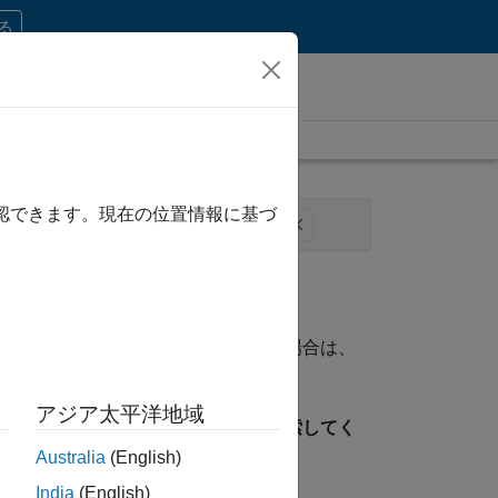
する
確認できます。現在の位置情報に基づ
ジネス モデル チーム
人事
法務
資格に一致する求人が見つからない場合は、
ことができます。
アジア太平洋地域
見つけるには、所在地を指定して検索してく
Australia
(English)
India
(English)