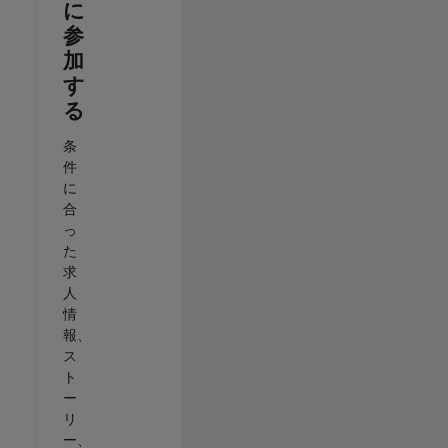
に
参
加
す
る
条
件
に
合
っ
た
求
人
情
報、
ス
ト
ー
リ
ー、