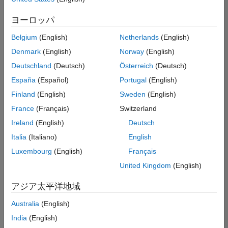
た
求
人
ヨーロッパ
の
保
存
Belgium
(English)
Netherlands
(English)
Denmark
(English)
Norway
(English)
Deutschland
(Deutsch)
Österreich
(Deutsch)
一
部
España
(Español)
Portugal
(English)
の
Finland
(English)
Sweden
(English)
求
France
(Français)
Switzerland
人
情
Ireland
(English)
Deutsch
報
Italia
(Italiano)
English
は
Luxembourg
(English)
Français
翻
訳
United Kingdom
(English)
さ
れ
アジア太平洋地域
て
Australia
(English)
い
ま
India
(English)