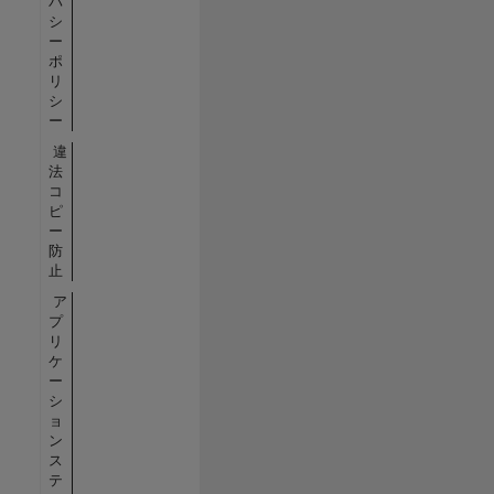
バ
シ
ー
ポ
リ
シ
ー
違
法
コ
ピ
ー
防
止
ア
プ
リ
ケ
ー
シ
ョ
ン
ス
テ