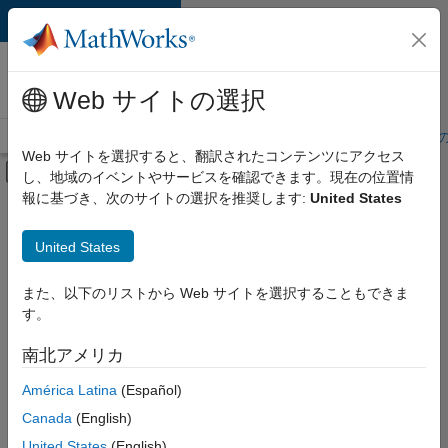
コンテンツへスキップ
MathWorks 採用
情報
Web サイトの選択
採用情報の概要
求人検索
オフィス所在地
学生・キャリア初期
Web サイトを選択すると、翻訳されたコンテンツにアクセス
オフキャンバス ナビゲーション メ
し、地域のイベントやサービスを確認できます。現在の位置情
メインコンテンツ
報に基づき、次のサイトの選択を推奨します:
United States
絞り込み条件
IT
United States
+
6
カスタマー サポート
インサイド セールス
また、以下のリストから Web サイトを選択することもできま
す。
セールス オペレーション
ビジネス モデル チーム
南北アメリカ
並べ替え
人事
América Latina
(Español)
法務
Canada
(English)
選
択
United States
(English)
し