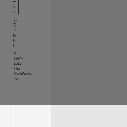
ー
タ
ス
お
問
い
合
わ
せ
©
1994-
2026
The
MathWorks,
Inc.