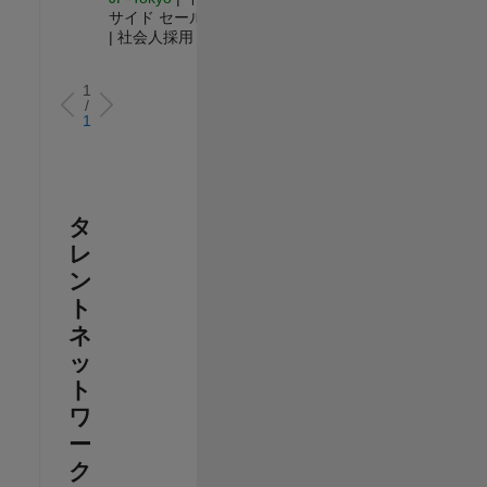
サイド セールス
| 社会人採用
1
/
1
タ
レ
ン
ト
ネ
ッ
ト
ワ
ー
ク