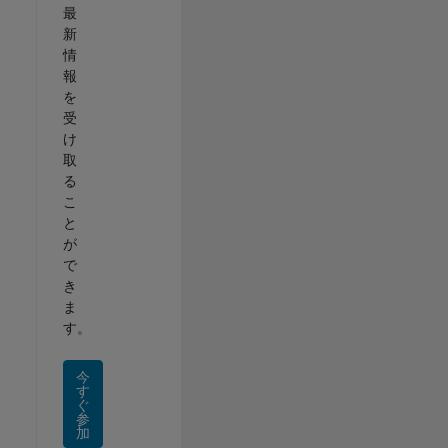
最
新
情
報
を
受
け
取
る
こ
と
が
で
き
ま
す。
今
す
ぐ
参
加