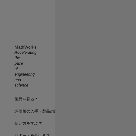
MathWorks
Accelerating
the
pace
of
engineering
and
science
製品を見る
評価版の入手・製品の購入
使い方を学ぶ
サポートを受ける