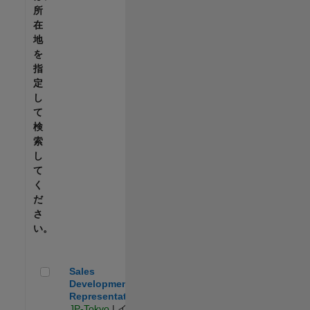
所
在
地
を
指
定
し
て
検
索
し
て
く
だ
さ
い。
Sales Development Representative
Sales
Development
Representative
JP-Tokyo
| イン