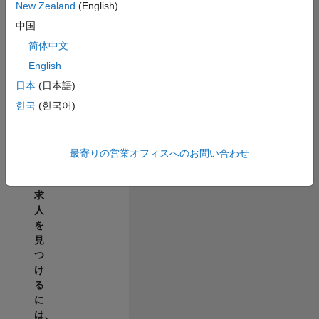
せ
New Zealand
(English)
ん。
中国
ご
希
简体中文
望
English
の
日本
(日本語)
地
域
한국
(한국어)
で
す
べ
最寄りの営業オフィスへのお問い合わせ
て
の
求
人
を
見
つ
け
る
に
は、