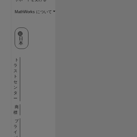
MathWorks について
Web サイトの選択
日
本
ト
ラ
ス
ト
セ
ン
タ
ー
商
標
プ
ラ
イ