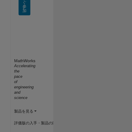
ぐ
参
加
MathWorks
Accelerating
the
pace
of
engineering
and
science
製品を見る
評価版の入手・製品の購入