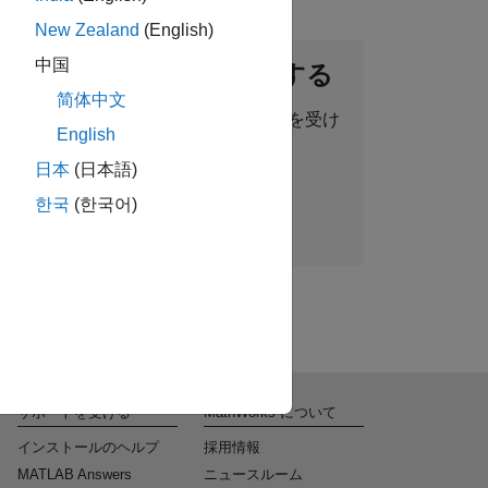
New Zealand
(English)
中国
ントネットワークに参加する
简体中文
った求人情報、ストーリー、最新情報を受け
English
取ることができます。
日本
(日本語)
한국
(한국어)
今すぐ参加
サポートを受ける
MathWorks について
インストールのヘルプ
採用情報
MATLAB Answers
ニュースルーム