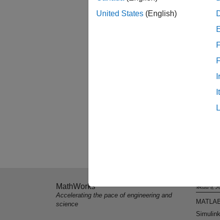
United States
(English)
F
I
I
MathWorks
製品を
Accelerating the pace of engineering and
MATLA
science
Simulin