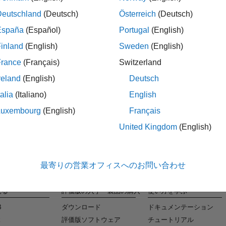
Deutschland
(Deutsch)
Österreich
(Deutsch)
España
(Español)
Portugal
(English)
タレ
inland
(English)
Sweden
(English)
条件に合
France
(Français)
Switzerland
reland
(English)
Deutsch
talia
(Italiano)
English
Luxembourg
(English)
Français
United Kingdom
(English)
最寄りの営業オフィスへのお問い合わせ
見る
評価版の入手・製品の購入
使い方を学ぶ
B
ダウンロード
ドキュメンテーション
k
評価版ソフトウェア
チュートリアル