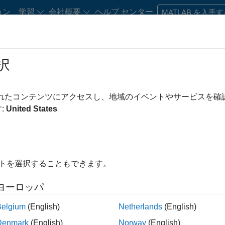
ョン
学習
会社概要
ヘルプ センター
MATLAB を入手
択
・キャリア初期の方
リソース
キャリア アカウント
されたコンテンツにアクセスし、地域のイベントやサービスを
み条件
IT
カスタマー サポート
教育機関向けセールス
マーケティング
:
United States
ビジネス モデル チーム
人事
法務
オフィス・管理サービ
この検索条件に一致する求人はありません。
を広げるか、
すべての求人を表示
してください。それでも応募
イトを選択することもできます。
トワーク
に登録して、最新の求人に関する更新情報を受け取る
ヨーロッパ
人情報は翻訳されていません。ご希望の地域ですべての求人を
Belgium
(English)
Netherlands
(English)
Denmark
(English)
Norway
(English)