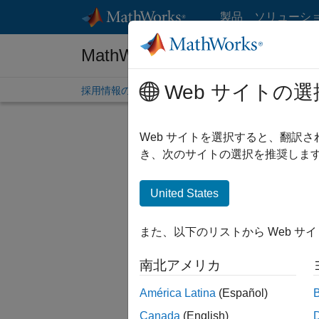
コンテンツへスキップ
製品
ソリューシ
MathWorks 採用情報
Web サイトの選
採用情報の概要
求人検索
オフィス所在地
学生
Web サイトを選択すると、翻訳
絞り込
き、次のサイトの選択を推奨します
United States
現在、
検索範囲
また、以下のリストから Web サ
人材ネッ
南北アメリカ
一部の求
ださい。
América Latina
(Español)
Canada
(English)