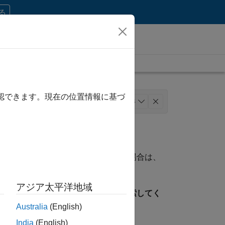
する
確認できます。現在の位置情報に基づ
 コミュニケーション
+
4
ス
資格に一致する求人が見つからない場合は、
ことができます。
アジア太平洋地域
見つけるには、所在地を指定して検索してく
Australia
(English)
India
(English)