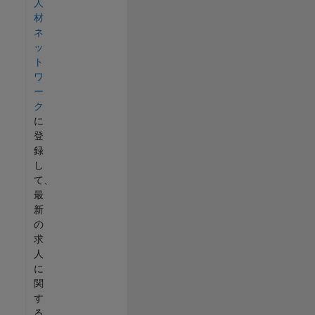
人
材
ネ
ッ
ト
ワ
ー
ク
に
登
録
し
て、
最
新
の
求
人
に
関
す
る