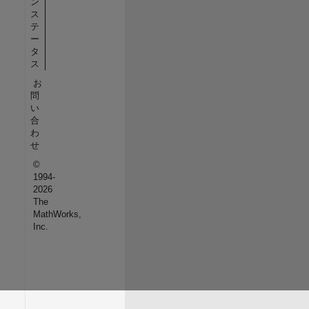
ン
ス
テ
ー
タ
ス
お
問
い
合
わ
せ
©
1994-
2026
The
MathWorks,
Inc.