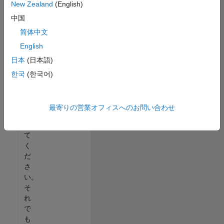
New Zealand
(English)
る
中国
か、
す
简体中文
べ
English
て
日本
(日本語)
の
求
한국
(한국어)
人
を
表
最寄りの営業オフィスへのお問い合わせ
示
し
て
く
だ
さ
い。
そ
れ
で
も