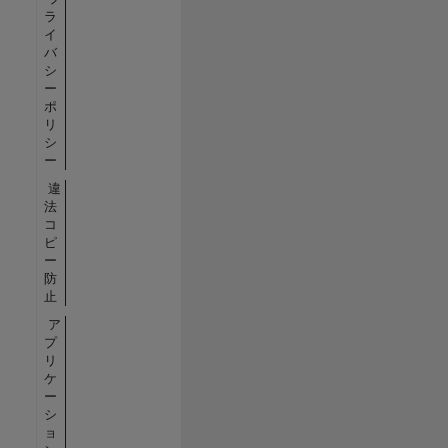
ラ
イ
バ
シ
ー
ポ
リ
シ
ー
違
法
コ
ピ
ー
防
止
ア
プ
リ
ケ
ー
シ
ョ