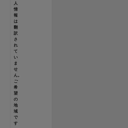
人
情
報
は
翻
訳
さ
れ
て
い
ま
せ
ん。
ご
希
望
の
地
域
で
す