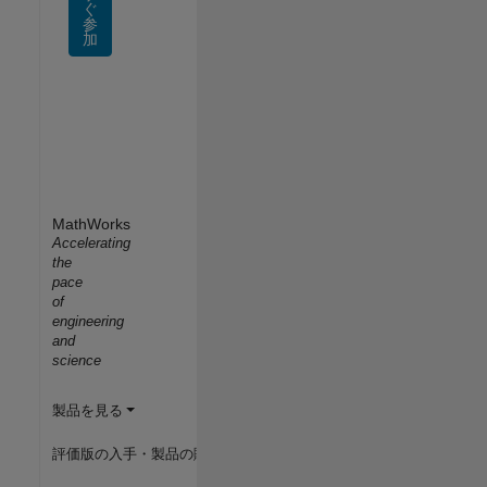
ぐ
参
加
MathWorks
Accelerating
the
pace
of
engineering
and
science
製品を見る
評価版の入手・製品の購入