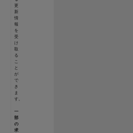
更
新
情
報
を
受
け
取
る
こ
と
が
で
き
ま
す。
一
部
の
求