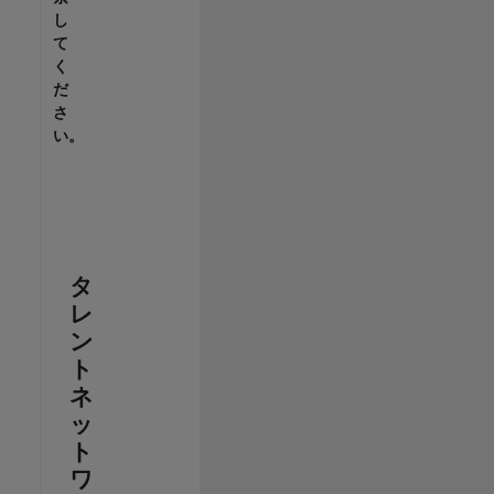
し
て
く
だ
さ
い。
タ
レ
ン
ト
ネ
ッ
ト
ワ