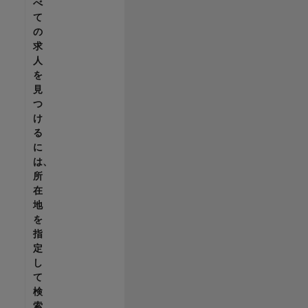
べ
て
の
求
人
を
見
つ
け
る
に
は、
所
在
地
を
指
定
し
て
検
索