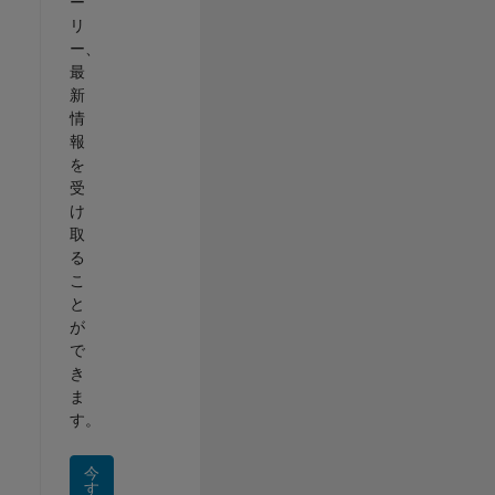
ー
リ
ー、
最
新
情
報
を
受
け
取
る
こ
と
が
で
き
ま
す。
今
す