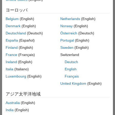
索
条
ヨーロッパ
件
に
Belgium
(English)
Netherlands
(English)
一
致
Denmark
(English)
Norway
(English)
す
Deutschland
(Deutsch)
Österreich
(Deutsch)
る
求
España
(Español)
Portugal
(English)
人
Finland
(English)
Sweden
(English)
は
あ
France
(Français)
Switzerland
り
Ireland
(English)
Deutsch
ま
せ
Italia
(Italiano)
English
ん。
Luxembourg
(English)
Français
検
United Kingdom
(English)
索
範
アジア太平洋地域
囲
Australia
(English)
を
広
India
(English)
げ