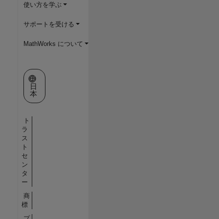
使い方を学ぶ
サポートを受ける
MathWorks について
Web サイトの選択
日
本
ト
ラ
ス
ト
セ
ン
タ
ー
商
標
プ