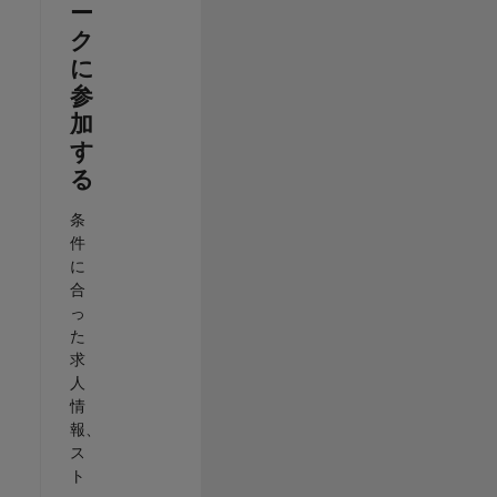
ー
ク
に
参
加
す
る
条
件
に
合
っ
た
求
人
情
報、
ス
ト