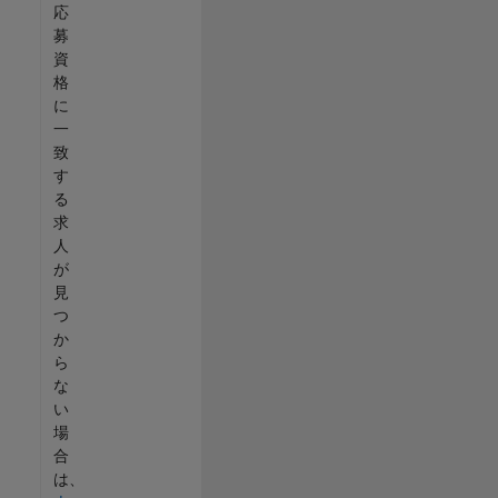
応
募
資
格
に
一
致
す
る
求
人
が
見
つ
か
ら
な
い
場
合
は、