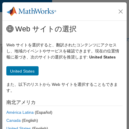
コンテンツへスキップ
MathWorks 採用
情報
Web サイトの選択
採用情報の概要
求人検索
オフィス所在地
学生・キャリア初期
Web サイトを選択すると、翻訳されたコンテンツにアクセス
オフキャンバス ナビゲーション メ
し、地域のイベントやサービスを確認できます。現在の位置情
メインコンテンツ
報に基づき、次のサイトの選択を推奨します:
United States
絞り込み条件
IT
United States
+
6
カスタマー サポート
教育機関向けセールス
また、以下のリストから Web サイトを選択することもできま
す。
マーケティング サービス
ビジネス モデル チーム
南北アメリカ
現
在、
経理および財務
América Latina
(Español)
こ
人事
の
Canada
(English)
検
United States
(English)