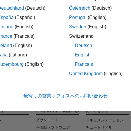
Deutschland
(Deutsch)
Österreich
(Deutsch)
España
(Español)
Portugal
(English)
タレ
inland
(English)
Sweden
(English)
条件に合
France
(Français)
Switzerland
reland
(English)
Deutsch
talia
(Italiano)
English
Luxembourg
(English)
Français
United Kingdom
(English)
最寄りの営業オフィスへのお問い合わせ
見る
評価版の入手・製品の購入
使い方を学ぶ
B
ダウンロード
ドキュメンテーション
k
評価版ソフトウェア
チュートリアル