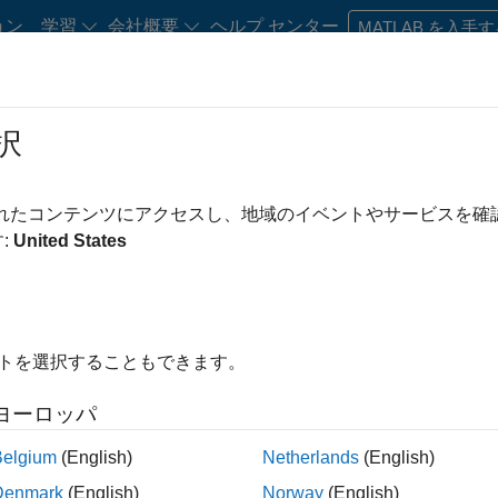
ョン
学習
会社概要
ヘルプ センター
MATLAB を入手
択
・キャリア初期の方
リソース
キャリア アカウント
されたコンテンツにアクセスし、地域のイベントやサービスを
み条件
IT
教育機関向けセールス
セールス オペレーション
マーケテ
:
United States
マーケティング サービス
ビジネス モデル チーム
経理および財
この検索条件に一致する求人はありません。
を広げるか、
すべての求人を表示
してください。それでも応募
イトを選択することもできます。
トワーク
に登録して、最新の求人に関する更新情報を受け取る
ヨーロッパ
人情報は翻訳されていません。ご希望の地域ですべての求人を
Belgium
(English)
Netherlands
(English)
Denmark
(English)
Norway
(English)