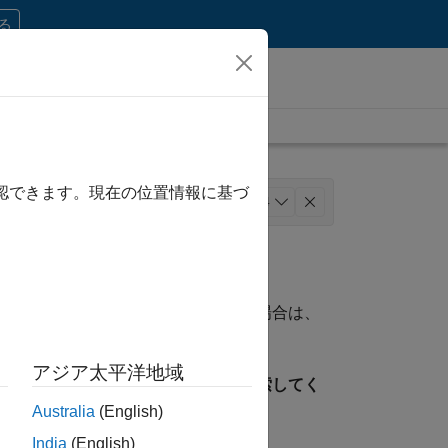
する
確認できます。現在の位置情報に基づ
ィング コミュニケーション
+
4
務
法務
資格に一致する求人が見つからない場合は、
ことができます。
アジア太平洋地域
見つけるには、所在地を指定して検索してく
Australia
(English)
India
(English)