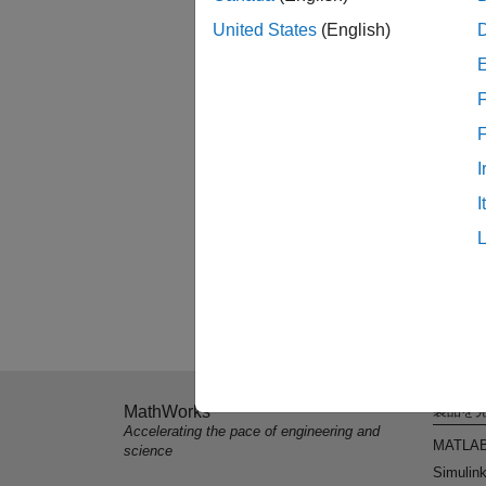
United States
(English)
F
I
I
MathWorks
製品を
Accelerating the pace of engineering and
MATLA
science
Simulin