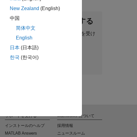
New Zealand
(English)
中国
ントネットワークに参加する
简体中文
った求人情報、ストーリー、最新情報を受け
English
取ることができます。
日本
(日本語)
한국
(한국어)
今すぐ参加
サポートを受ける
MathWorks について
インストールのヘルプ
採用情報
MATLAB Answers
ニュースルーム