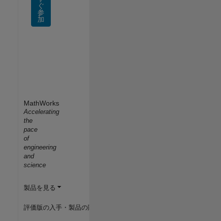
ぐ
参
加
MathWorks
Accelerating
the
pace
of
engineering
and
science
製品を見る
評価版の入手・製品の購入