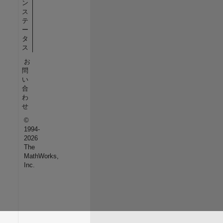
ン
ス
テ
ー
タ
ス
お
問
い
合
わ
せ
©
1994-
2026
The
MathWorks,
Inc.