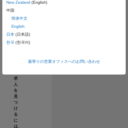
せ
New Zealand
(English)
ん。
中国
ご
希
简体中文
望
English
の
日本
(日本語)
地
域
한국
(한국어)
で
す
べ
最寄りの営業オフィスへのお問い合わせ
て
の
求
人
を
見
つ
け
る
に
は、