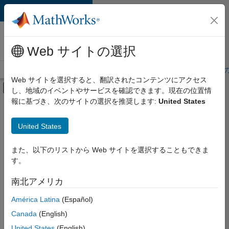
コンテンツへスキップ
MathWorks 採用
情報
Web サイトの選択
採用情報の概要
求人検索
オフィス所在地
学生・キャリア初期
Web サイトを選択すると、翻訳されたコンテンツにアクセス
オフキャンバス ナビゲーション メ
し、地域のイベントやサービスを確認できます。現在の位置情
メインコンテンツ
報に基づき、次のサイトの選択を推奨します:
United States
絞り込み条件
IT
United States
+
6
企業向けセールス
セールス オペレーション
また、以下のリストから Web サイトを選択することもできま
す。
マーケティング サービス
ビジネス モデル チーム
南北アメリカ
並べ替え
人事
América Latina
(Español)
法務
Canada
(English)
選
択
United States
(English)
し