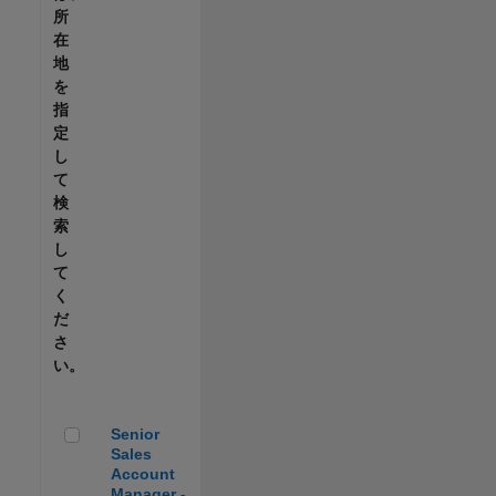
所
在
地
を
指
定
し
て
検
索
し
て
く
だ
さ
い。
Senior Sales Account Manager - Automotive
Senior
Sales
Account
Manager -