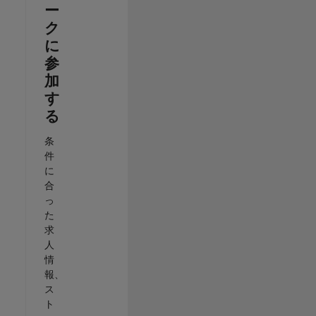
ー
ク
に
参
加
す
る
条
件
に
合
っ
た
求
人
情
報、
ス
ト