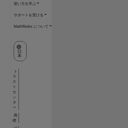
使い方を学ぶ
サポートを受ける
MathWorks について
Web サイトの選択
日
本
ト
ラ
ス
ト
セ
ン
タ
ー
商
標