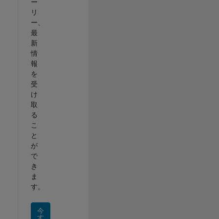
ー
リ
ー、
最
新
情
報
を
受
け
取
る
こ
と
が
で
き
ま
す。
今
す