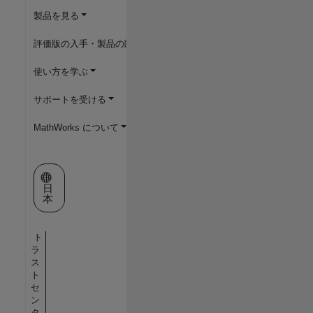
製品を見る
評価版の入手・製品の購入
使い方を学ぶ
サポートを受ける
MathWorks について
Web サイトの選択
日
本
ト
ラ
ス
ト
セ
ン
タ