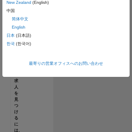
せ
New Zealand
(English)
ん。
中国
ご
希
简体中文
望
English
の
日本
(日本語)
地
域
한국
(한국어)
で
す
べ
最寄りの営業オフィスへのお問い合わせ
て
の
求
人
を
見
つ
け
る
に
は、