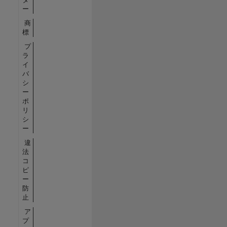
ー
商
標
プ
ラ
イ
バ
シ
ー
ポ
リ
シ
ー
違
法
コ
ピ
ー
防
止
ア
プ