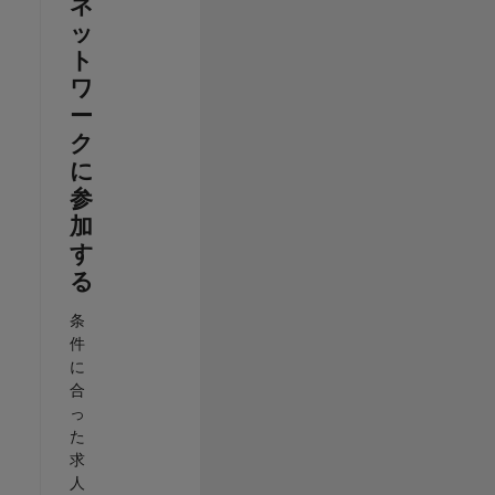
ネ
ッ
ト
ワ
ー
ク
に
参
加
す
る
条
件
に
合
っ
た
求
人