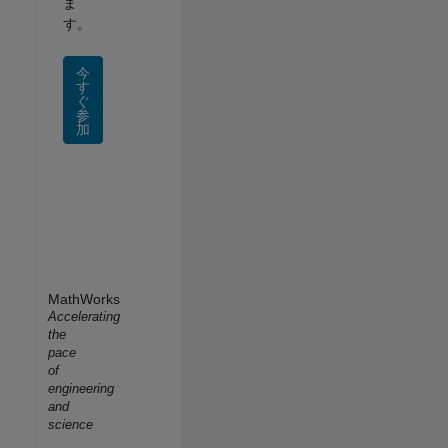
ま
す。
今
す
ぐ
参
加
MathWorks
Accelerating
the
pace
of
engineering
and
science