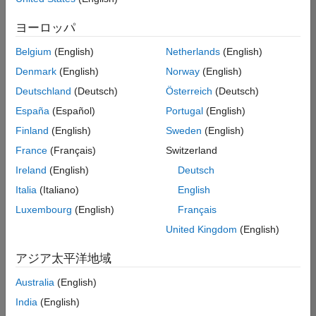
た
求
人
ヨーロッパ
の
保
存
Belgium
(English)
Netherlands
(English)
Denmark
(English)
Norway
(English)
Deutschland
(Deutsch)
Österreich
(Deutsch)
一
部
España
(Español)
Portugal
(English)
の
Finland
(English)
Sweden
(English)
求
France
(Français)
Switzerland
人
情
Ireland
(English)
Deutsch
報
Italia
(Italiano)
English
は
Luxembourg
(English)
Français
翻
訳
United Kingdom
(English)
さ
れ
アジア太平洋地域
て
Australia
(English)
い
ま
India
(English)