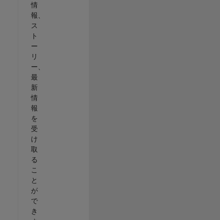
情
報、
ス
ト
ー
リ
ー、
最
新
情
報
を
受
け
取
る
こ
と
が
で
き