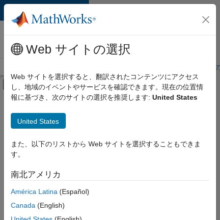
コンテンツへスキップ
MathWorks 採用
情報
Web サイトの選択
採用情報の概要
求人検索
オフィス所在地
学生・キャリア初期
Web サイトを選択すると、翻訳されたコンテンツにアクセス
オフキャンバス ナビゲーション メ
し、地域のイベントやサービスを確認できます。現在の位置情
メインコンテンツ
報に基づき、次のサイトの選択を推奨します:
United States
絞り込み条件
企業向けセールス
United States
+
6
インサイド セールス
セールス オペレーション
また、以下のリストから Web サイトを選択することもできま
す。
マーケティング コミュニケーション
ビジネス モデル チーム
南北アメリカ
並べ替え
経理および財務
América Latina
(Español)
法務
Canada
(English)
選
択
United States
(English)
し