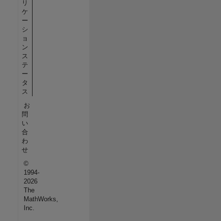
リ
ケ
ー
シ
ョ
ン
ス
テ
ー
タ
ス
お
問
い
合
わ
せ
©
1994-
2026
The
MathWorks,
Inc.