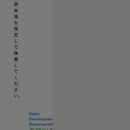
所
在
地
を
指
定
し
て
検
索
し
て
く
だ
さ
い。
Sales Development Representative
Sales
Development
Representative
JP-Tokyo
| イン