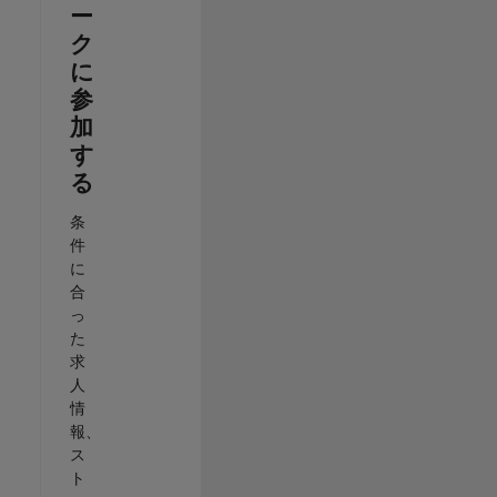
ー
ク
に
参
加
す
る
条
件
に
合
っ
た
求
人
情
報、
ス
ト