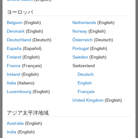
た
求
人
ヨーロッパ
の
保
存
Belgium
(English)
Netherlands
(English)
Denmark
(English)
Norway
(English)
Deutschland
(Deutsch)
Österreich
(Deutsch)
一
部
España
(Español)
Portugal
(English)
の
Finland
(English)
Sweden
(English)
求
France
(Français)
Switzerland
人
情
Ireland
(English)
Deutsch
報
Italia
(Italiano)
English
は
Luxembourg
(English)
Français
翻
訳
United Kingdom
(English)
さ
れ
アジア太平洋地域
て
Australia
(English)
い
ま
India
(English)