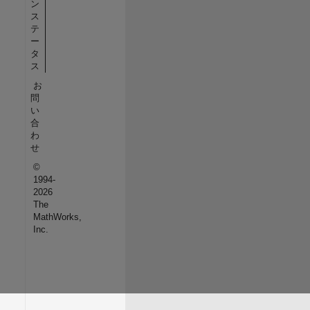
ン
ス
テ
ー
タ
ス
お
問
い
合
わ
せ
©
1994-
2026
The
MathWorks,
Inc.