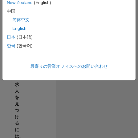
せ
New Zealand
(English)
ん。
中国
ご
希
简体中文
望
English
の
日本
(日本語)
地
域
한국
(한국어)
で
す
べ
最寄りの営業オフィスへのお問い合わせ
て
の
求
人
を
見
つ
け
る
に
は、