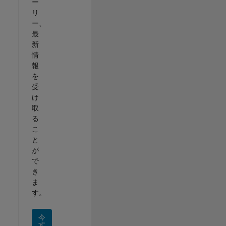
ー
リ
ー、
最
新
情
報
を
受
け
取
る
こ
と
が
で
き
ま
す。
今
す