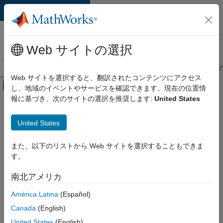
コンテンツへスキップ
MathWorks 採用
情報
Web サイトの選択
採用情報の概要
求人検索
オフィス所在地
学生・キャリア初期
Web サイトを選択すると、翻訳されたコンテンツにアクセス
オフキャンバス ナビゲーション メ
し、地域のイベントやサービスを確認できます。現在の位置情
メインコンテンツ
報に基づき、次のサイトの選択を推奨します:
United States
絞り込み条件
企業向けセールス
United States
+
5
教育機関向けセールス
マーケティング コミュニケーション
また、以下のリストから Web サイトを選択することもできま
す。
ビジネス モデル チーム
経理および財務
南北アメリカ
並べ替え
人事
América Latina
(Español)
Canada
(English)
選
択
United States
(English)
し