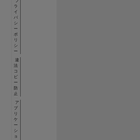
プ
ラ
イ
バ
シ
ー
ポ
リ
シ
ー
違
法
コ
ピ
ー
防
止
ア
プ
リ
ケ
ー
シ
ョ