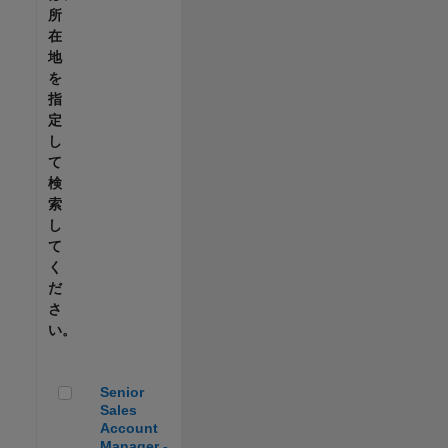
所
在
地
を
指
定
し
て
検
索
し
て
く
だ
さ
い。
Senior Sales Account Manager - Automotive
Senior
Sales
Account
Manager -