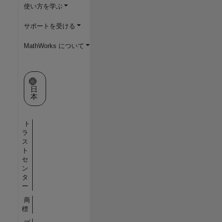
使い方を学ぶ
サポートを受ける
MathWorks について
Web サイトの選択
日
本
ト
ラ
ス
ト
セ
ン
タ
ー
商
標