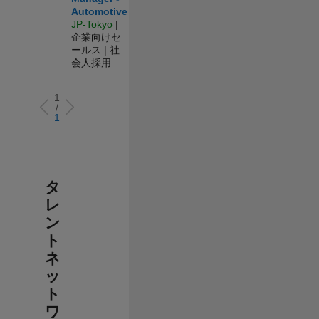
Automotive
JP-Tokyo
|
企業向けセ
ールス | 社
会人採用
1
/
1
タ
レ
ン
ト
ネ
ッ
ト
ワ