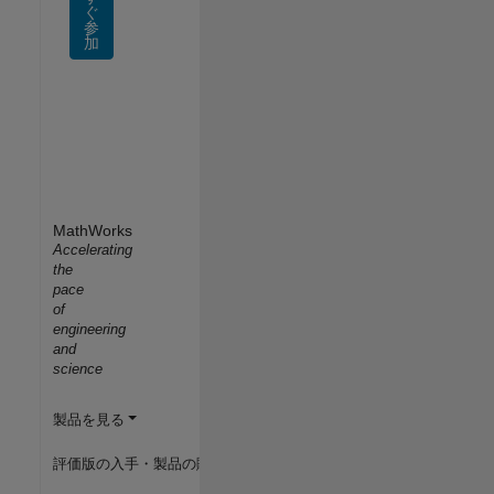
ぐ
参
加
MathWorks
Accelerating
the
pace
of
engineering
and
science
製品を見る
評価版の入手・製品の購入