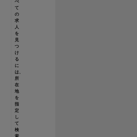
べ
て
の
求
人
を
見
つ
け
る
に
は、
所
在
地
を
指
定
し
て
検
索