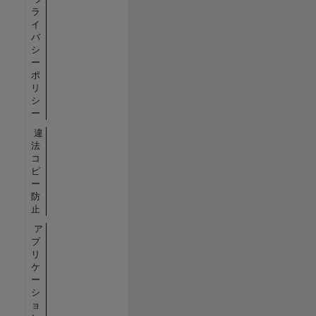
ラ
イ
バ
シ
ー
ポ
リ
シ
ー
違
法
コ
ピ
ー
防
止
ア
プ
リ
ケ
ー
シ
ョ