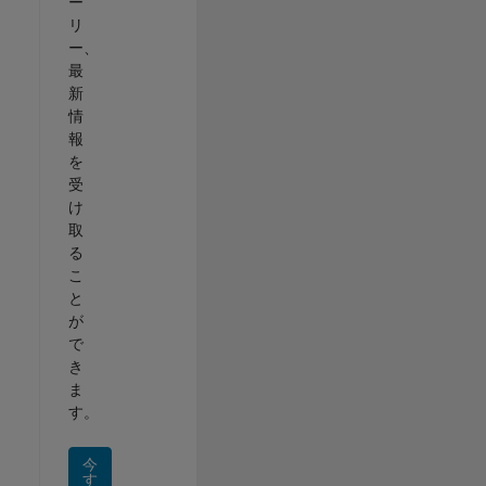
ー
リ
ー、
最
新
情
報
を
受
け
取
る
こ
と
が
で
き
ま
す。
今
す