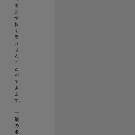
更
新
情
報
を
受
け
取
る
こ
と
が
で
き
ま
す。
一
部
の
求