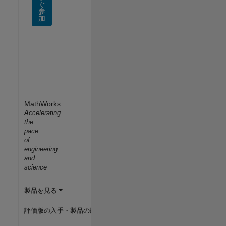
ぐ
参
加
MathWorks
Accelerating
the
pace
of
engineering
and
science
製品を見る
評価版の入手・製品の購入