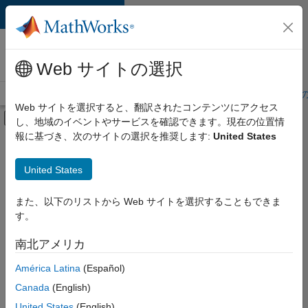
コンテンツへスキップ
MathWorks 採用
情報
Web サイトの選択
採用情報の概要
求人検索
オフィス所在地
学生・キャリア初期
Web サイトを選択すると、翻訳されたコンテンツにアクセス
オフキャンバス ナビゲーション メ
し、地域のイベントやサービスを確認できます。現在の位置情
メインコンテンツ
報に基づき、次のサイトの選択を推奨します:
United States
絞り込み条件
カスタマー サポート
United States
+
4
教育機関向けセールス
セールス オペレーション
また、以下のリストから Web サイトを選択することもできま
す。
マーケティング コミュニケーション
法務
南北アメリカ
現
在、
América Latina
(Español)
こ
の
Canada
(English)
検
United States
(English)