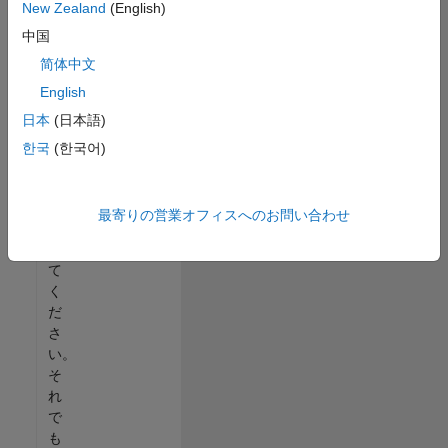
New Zealand
(English)
る
中国
か、
す
简体中文
べ
English
て
日本
(日本語)
の
求
한국
(한국어)
人
を
表
最寄りの営業オフィスへのお問い合わせ
示
し
て
く
だ
さ
い。
そ
れ
で
も