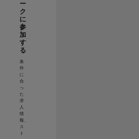
ー
ク
に
参
加
す
る
条
件
に
合
っ
た
求
人
情
報、
ス
ト