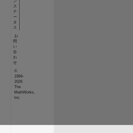
ン
ス
テ
ー
タ
ス
お
問
い
合
わ
せ
©
1994-
2026
The
MathWorks,
Inc.