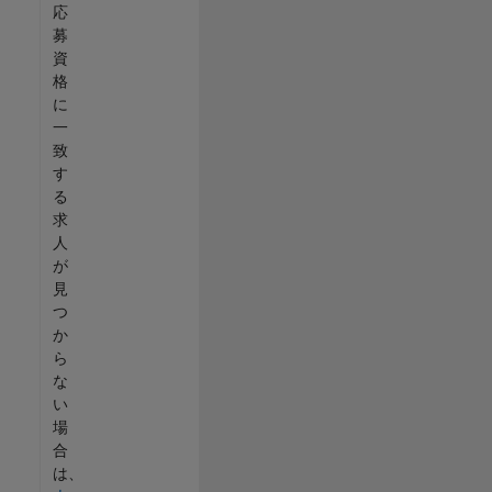
応
募
資
格
に
一
致
す
る
求
人
が
見
つ
か
ら
な
い
場
合
は、