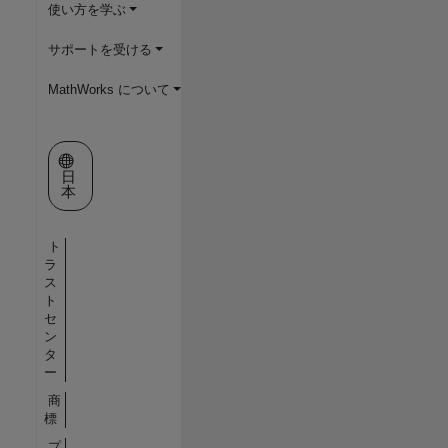
使い方を学ぶ
サポートを受ける
MathWorks について
Web サイトの選択
日
本
ト
ラ
ス
ト
セ
ン
タ
ー
商
標
プ