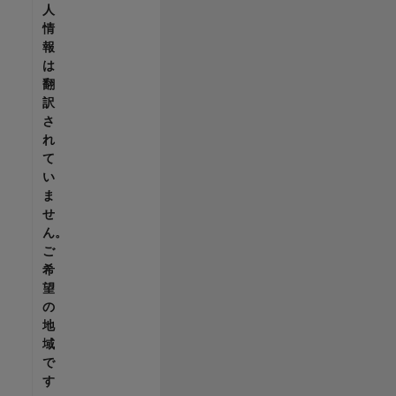
人
情
報
は
翻
訳
さ
れ
て
い
ま
せ
ん。
ご
希
望
の
地
域
で
す