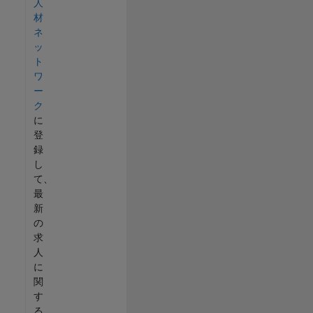
人
材
ネ
ッ
ト
ワ
ー
ク
に
登
録
し
て、
最
新
の
求
人
に
関
す
る