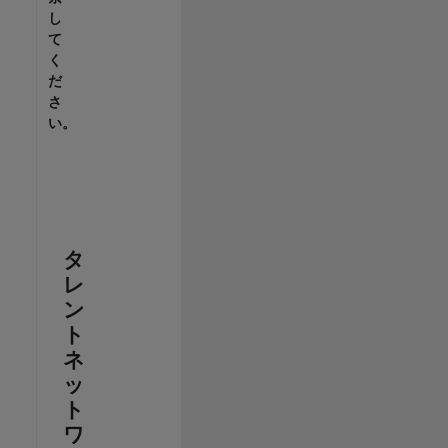
し
て
く
だ
さ
い。
タ
レ
ン
ト
ネ
ッ
ト
ワ