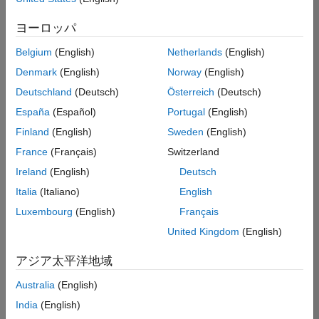
索
条
ヨーロッパ
件
に
Belgium
(English)
Netherlands
(English)
一
致
Denmark
(English)
Norway
(English)
す
Deutschland
(Deutsch)
Österreich
(Deutsch)
る
求
España
(Español)
Portugal
(English)
人
Finland
(English)
Sweden
(English)
は
あ
France
(Français)
Switzerland
り
Ireland
(English)
Deutsch
ま
せ
Italia
(Italiano)
English
ん。
Luxembourg
(English)
Français
検
United Kingdom
(English)
索
範
アジア太平洋地域
囲
Australia
(English)
を
広
India
(English)
げ