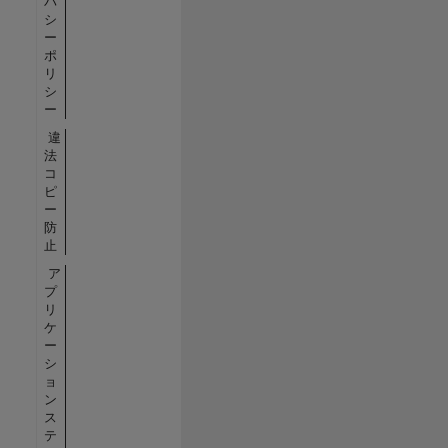
バ
シ
ー
ポ
リ
シ
ー
違
法
コ
ピ
ー
防
止
ア
プ
リ
ケ
ー
シ
ョ
ン
ス
テ