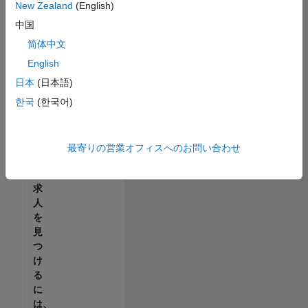
せ
New Zealand
(English)
ん。
中国
ご
希
简体中文
望
English
の
日本
(日本語)
地
域
한국
(한국어)
で
す
べ
最寄りの営業オフィスへのお問い合わせ
て
の
求
人
を
見
つ
け
る
に
は、