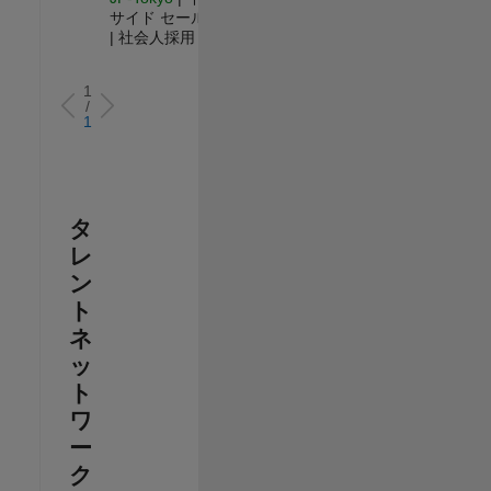
サイド セールス
| 社会人採用
1
/
1
タ
レ
ン
ト
ネ
ッ
ト
ワ
ー
ク