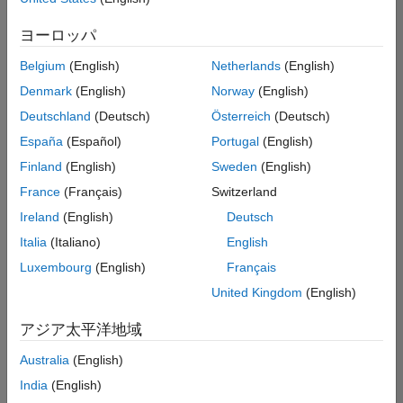
た
求
人
ヨーロッパ
の
保
存
Belgium
(English)
Netherlands
(English)
Denmark
(English)
Norway
(English)
Deutschland
(Deutsch)
Österreich
(Deutsch)
一
部
España
(Español)
Portugal
(English)
の
Finland
(English)
Sweden
(English)
求
France
(Français)
Switzerland
人
情
Ireland
(English)
Deutsch
報
Italia
(Italiano)
English
は
Luxembourg
(English)
Français
翻
訳
United Kingdom
(English)
さ
れ
アジア太平洋地域
て
Australia
(English)
い
ま
India
(English)