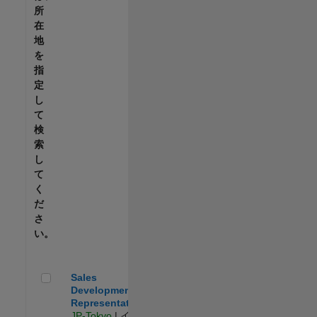
所
在
地
を
指
定
し
て
検
索
し
て
く
だ
さ
い。
Sales Development Representative
Sales
Development
Representative
JP-Tokyo
| イン