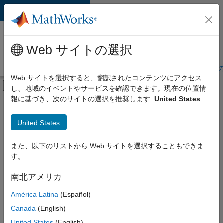
コンテンツへスキップ
MathWorks 採用
情報
Web サイトの選択
採用情報の概要
求人検索
オフィス所在地
学生・キャリア初期
Web サイトを選択すると、翻訳されたコンテンツにアクセス
オフキャンバス ナビゲーション メ
し、地域のイベントやサービスを確認できます。現在の位置情
メインコンテンツ
報に基づき、次のサイトの選択を推奨します:
United States
絞り込み条件
カスタマー サポート
United States
+
6
教育機関向けセールス
インサイド セールス
また、以下のリストから Web サイトを選択することもできま
す。
セールス オペレーション
マーケティング コミュニケーション
南北アメリカ
並べ替え
経理および財務
América Latina
(Español)
人事
Canada
(English)
選
択
United States
(English)
し