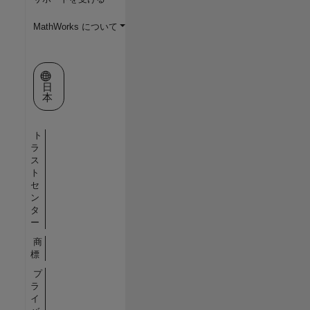
MathWorks について
Web サイトの選択
日
本
ト
ラ
ス
ト
セ
ン
タ
ー
商
標
プ
ラ
イ