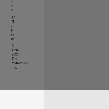
ー
タ
ス
お
問
い
合
わ
せ
©
1994-
2026
The
MathWorks,
Inc.