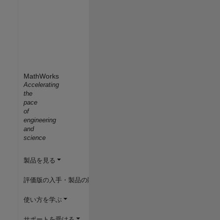
MathWorks
Accelerating
the
pace
of
engineering
and
science
製品を見る
評価版の入手・製品の購入
使い方を学ぶ
サポートを受ける