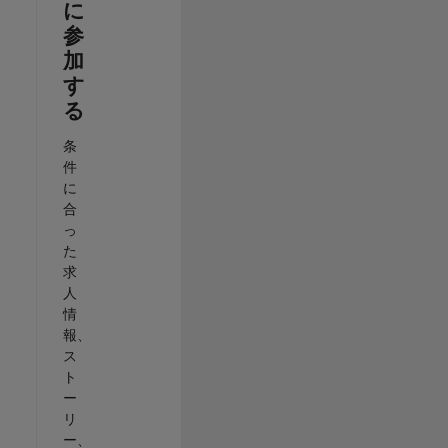
に
参
加
す
る
条
件
に
合
っ
た
求
人
情
報、
ス
ト
ー
リ
ー、