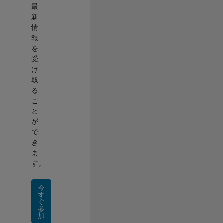
最
新
情
報
を
受
け
取
る
こ
と
が
で
き
ま
す。
今
す
ぐ
参
加