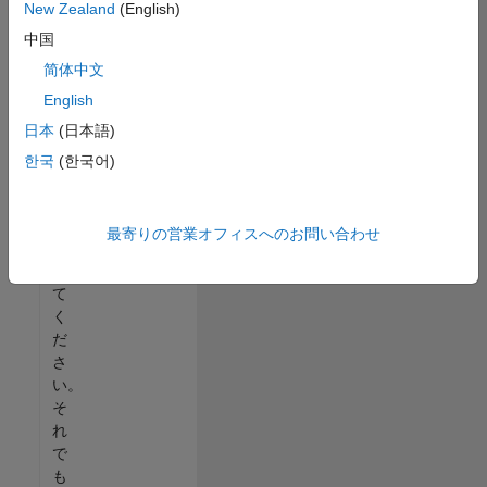
New Zealand
(English)
る
中国
か、
す
简体中文
べ
English
て
日本
(日本語)
の
求
한국
(한국어)
人
を
表
最寄りの営業オフィスへのお問い合わせ
示
し
て
く
だ
さ
い。
そ
れ
で
も