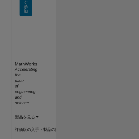
ぐ
参
加
MathWorks
Accelerating
the
pace
of
engineering
and
science
製品を見る
評価版の入手・製品の購入