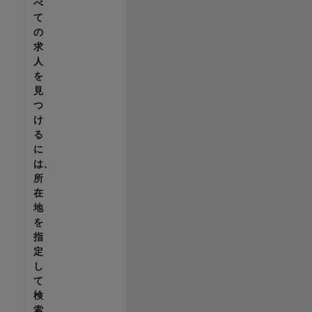
べ
て
の
求
人
を
見
つ
け
る
に
は、
所
在
地
を
指
定
し
て
検
索