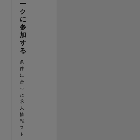
ー
ク
に
参
加
す
る
条
件
に
合
っ
た
求
人
情
報、
ス
ト