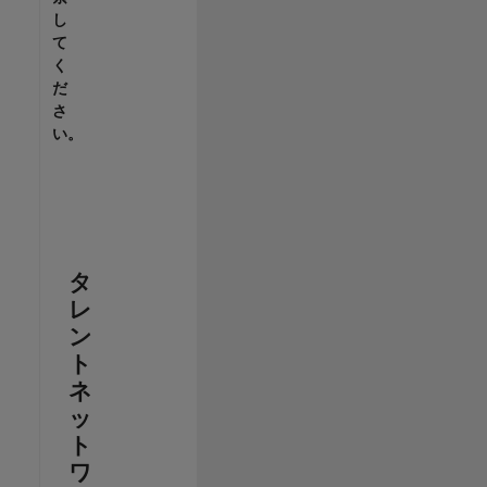
し
て
く
だ
さ
い。
タ
レ
ン
ト
ネ
ッ
ト
ワ