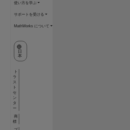
使い方を学ぶ
サポートを受ける
MathWorks について
Web サイトの選択
日
本
ト
ラ
ス
ト
セ
ン
タ
ー
商
標
プ