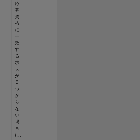
応
募
資
格
に
一
致
す
る
求
人
が
見
つ
か
ら
な
い
場
合
は、