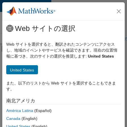
コンテンツへスキップ
MathWorks 採用
情報
Web サイトの選択
採用情報の概要
求人検索
オフィス所在地
学生・キャリア初期
Web サイトを選択すると、翻訳されたコンテンツにアクセス
オフキャンバス ナビゲーション メ
し、地域のイベントやサービスを確認できます。現在の位置情
メインコンテンツ
報に基づき、次のサイトの選択を推奨します:
United States
絞り込み条件
IT
United States
+
4
カスタマー サポート
教育機関向けセールス
また、以下のリストから Web サイトを選択することもできま
す。
マーケティング コミュニケーション
マーケティング サービス
南北アメリカ
現
在、
América Latina
(Español)
こ
の
Canada
(English)
検
United States
(English)