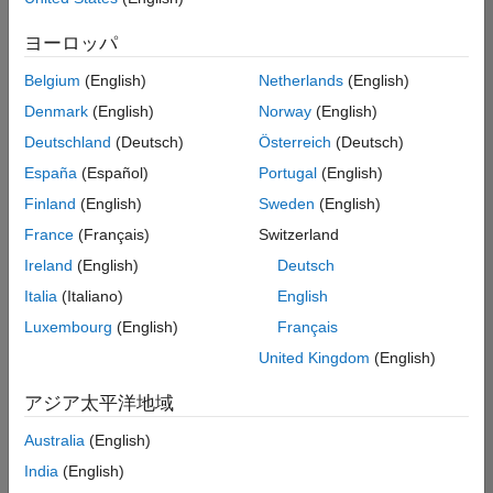
索
条
ヨーロッパ
件
に
Belgium
(English)
Netherlands
(English)
一
致
Denmark
(English)
Norway
(English)
す
Deutschland
(Deutsch)
Österreich
(Deutsch)
る
求
España
(Español)
Portugal
(English)
人
Finland
(English)
Sweden
(English)
は
あ
France
(Français)
Switzerland
り
Ireland
(English)
Deutsch
ま
せ
Italia
(Italiano)
English
ん。
Luxembourg
(English)
Français
検
United Kingdom
(English)
索
範
アジア太平洋地域
囲
Australia
(English)
を
広
India
(English)
げ