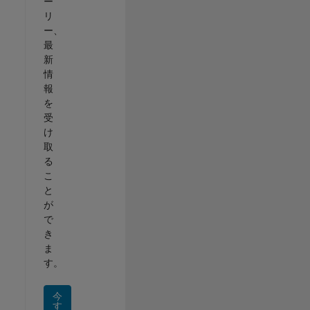
ー
リ
ー、
最
新
情
報
を
受
け
取
る
こ
と
が
で
き
ま
す。
今
す