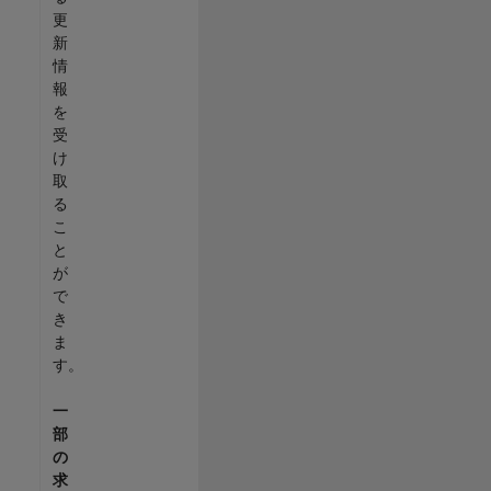
更
新
情
報
を
受
け
取
る
こ
と
が
で
き
ま
す。
一
部
の
求