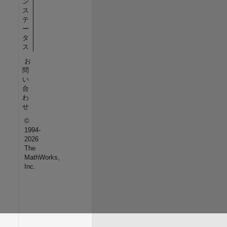
ン
ス
テ
ー
タ
ス
お
問
い
合
わ
せ
©
1994-
2026
The
MathWorks,
Inc.