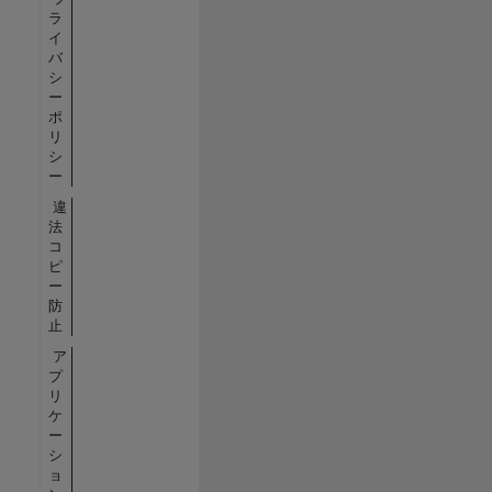
ラ
イ
バ
シ
ー
ポ
リ
シ
ー
違
法
コ
ピ
ー
防
止
ア
プ
リ
ケ
ー
シ
ョ