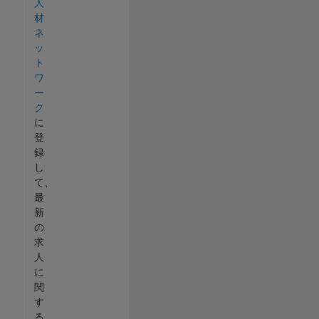
人
材
ネ
ッ
ト
ワ
ー
ク
に
登
録
し
て、
最
新
の
求
人
に
関
す
る