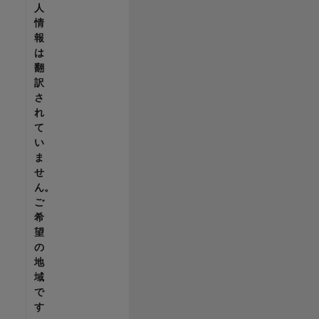
人
情
報
は
翻
訳
さ
れ
て
い
ま
せ
ん。
ご
希
望
の
地
域
で
す