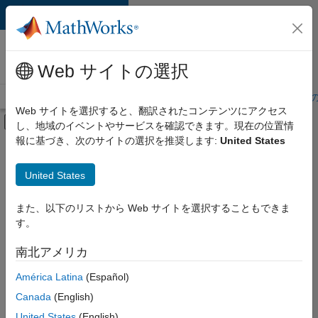
コンテンツへスキップ
MathWorks 採用
情報
Web サイトの選択
採用情報の概要
求人検索
オフィス所在地
学生・キャリア初期
Web サイトを選択すると、翻訳されたコンテンツにアクセス
オフキャンバス ナビゲーション メ
し、地域のイベントやサービスを確認できます。現在の位置情
メインコンテンツ
報に基づき、次のサイトの選択を推奨します:
United States
絞り込み条件
教育機関向けセールス
United States
+
3
セールス オペレーション
人事
また、以下のリストから Web サイトを選択することもできま
す。
法務
南北アメリカ
現
在、
América Latina
(Español)
こ
の
Canada
(English)
検
United States
(English)