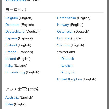
索
条
ヨーロッパ
件
に
Belgium
(English)
Netherlands
(English)
一
致
Denmark
(English)
Norway
(English)
す
Deutschland
(Deutsch)
Österreich
(Deutsch)
る
求
España
(Español)
Portugal
(English)
人
Finland
(English)
Sweden
(English)
は
あ
France
(Français)
Switzerland
り
Ireland
(English)
Deutsch
ま
せ
Italia
(Italiano)
English
ん。
Luxembourg
(English)
Français
検
United Kingdom
(English)
索
範
アジア太平洋地域
囲
Australia
(English)
を
広
India
(English)
げ