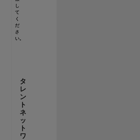
し
て
く
だ
さ
い。
タ
レ
ン
ト
ネ
ッ
ト
ワ