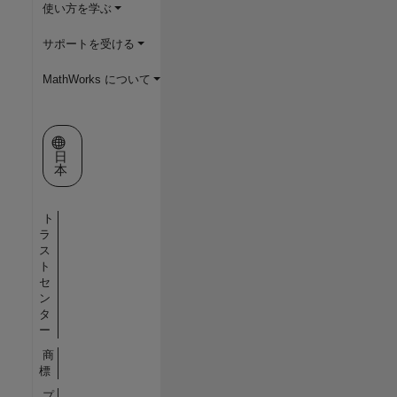
使い方を学ぶ
サポートを受ける
MathWorks について
Web サイトの選択
日
本
ト
ラ
ス
ト
セ
ン
タ
ー
商
標
プ