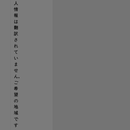
人
情
報
は
翻
訳
さ
れ
て
い
ま
せ
ん。
ご
希
望
の
地
域
で
す