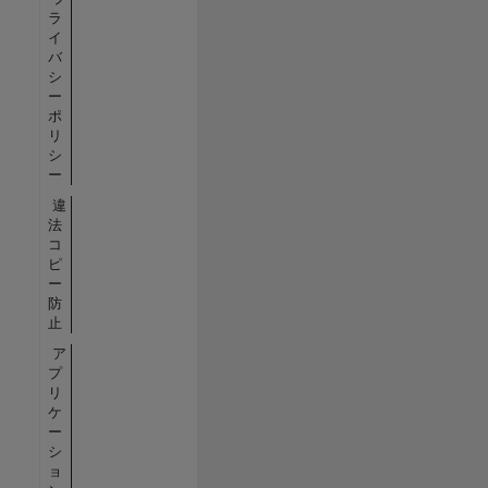
ラ
イ
バ
シ
ー
ポ
リ
シ
ー
違
法
コ
ピ
ー
防
止
ア
プ
リ
ケ
ー
シ
ョ