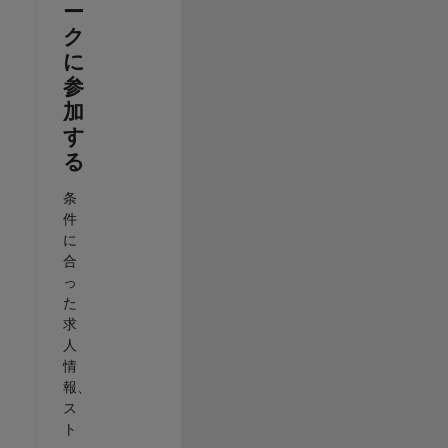
ー
ク
に
参
加
す
る
条
件
に
合
っ
た
求
人
情
報、
ス
ト