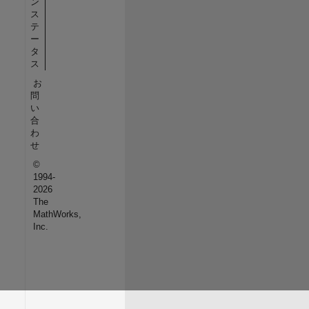
ン
ス
テ
ー
タ
ス
お
問
い
合
わ
せ
©
1994-
2026
The
MathWorks,
Inc.