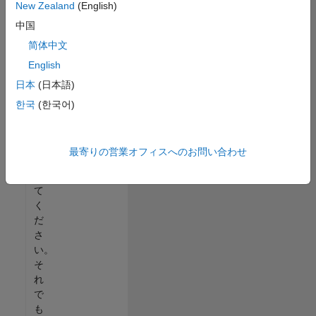
New Zealand
(English)
る
中国
か、
す
简体中文
べ
English
て
日本
(日本語)
の
求
한국
(한국어)
人
を
表
最寄りの営業オフィスへのお問い合わせ
示
し
て
く
だ
さ
い。
そ
れ
で
も