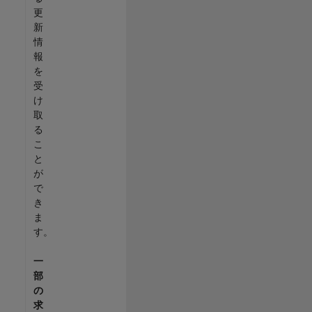
更
新
情
報
を
受
け
取
る
こ
と
が
で
き
ま
す。
一
部
の
求