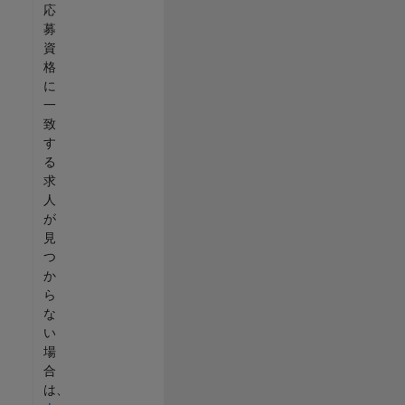
応
募
資
格
に
一
致
す
る
求
人
が
見
つ
か
ら
な
い
場
合
は、