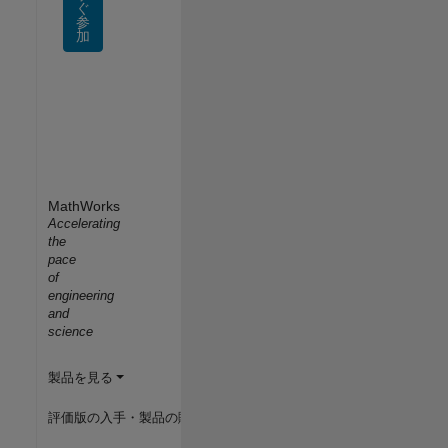
ぐ
参
加
MathWorks
Accelerating
the
pace
of
engineering
and
science
製品を見る
評価版の入手・製品の購入