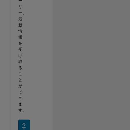
ー
リ
ー、
最
新
情
報
を
受
け
取
る
こ
と
が
で
き
ま
す。
今
す