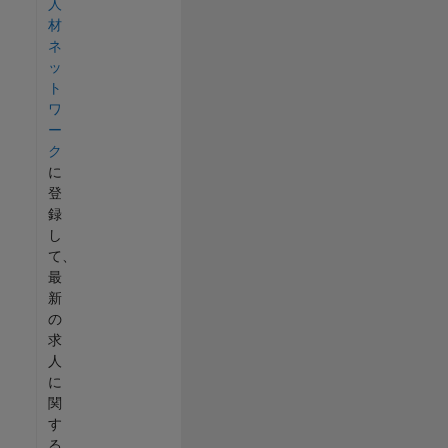
人
材
ネ
ッ
ト
ワ
ー
ク
に
登
録
し
て、
最
新
の
求
人
に
関
す
る