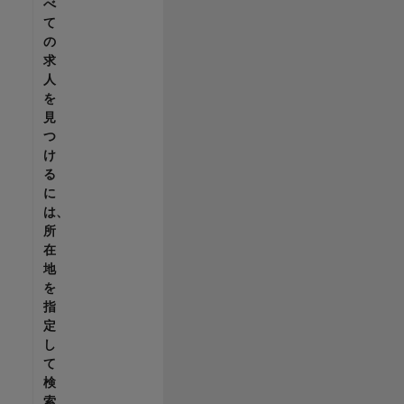
べ
て
の
求
人
を
見
つ
け
る
に
は、
所
在
地
を
指
定
し
て
検
索