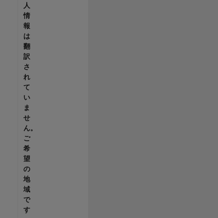
人
情
報
は
翻
訳
さ
れ
て
い
ま
せ
ん。
ご
希
望
の
地
域
で
す