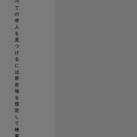
べ
て
の
求
人
を
見
つ
け
る
に
は、
所
在
地
を
指
定
し
て
検
索