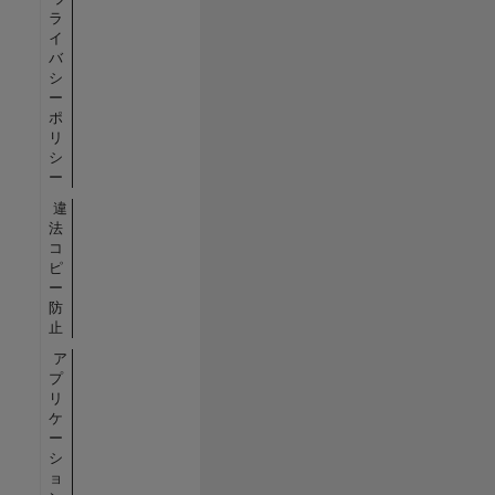
ラ
イ
バ
シ
ー
ポ
リ
シ
ー
違
法
コ
ピ
ー
防
止
ア
プ
リ
ケ
ー
シ
ョ