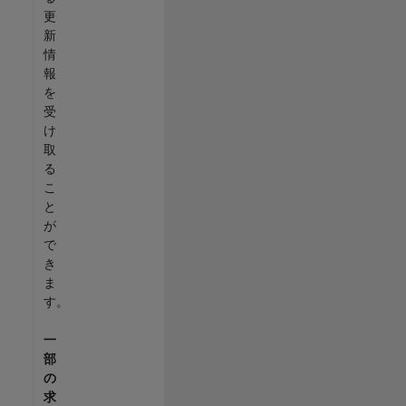
更
新
情
報
を
受
け
取
る
こ
と
が
で
き
ま
す。
一
部
の
求