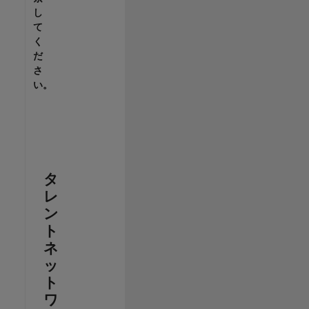
し
て
く
だ
さ
い。
タ
レ
ン
ト
ネ
ッ
ト
ワ