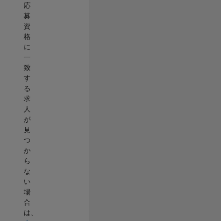
応
募
資
格
に
一
致
す
る
求
人
が
見
つ
か
ら
な
い
場
合
は、