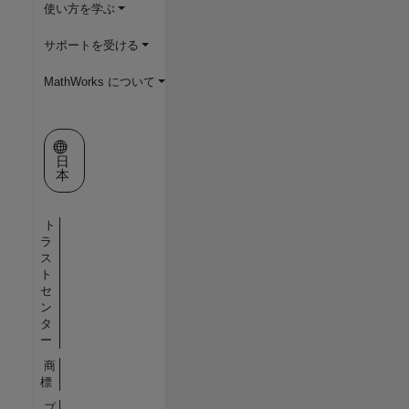
使い方を学ぶ
サポートを受ける
MathWorks について
Web サイトの選択
日
本
ト
ラ
ス
ト
セ
ン
タ
ー
商
標
プ