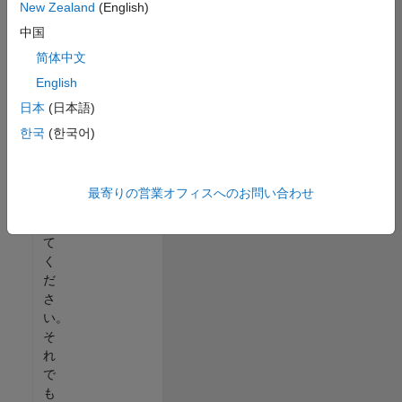
New Zealand
(English)
る
中国
か、
す
简体中文
べ
English
て
日本
(日本語)
の
求
한국
(한국어)
人
を
表
最寄りの営業オフィスへのお問い合わせ
示
し
て
く
だ
さ
い。
そ
れ
で
も