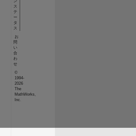
ン
ス
テ
ー
タ
ス
お
問
い
合
わ
せ
©
1994-
2026
The
MathWorks,
Inc.