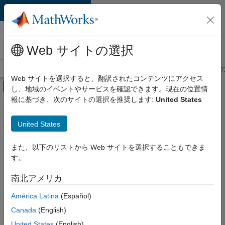
コンテンツへスキップ
MathWorks 採用
情報
Web サイトの選択
採用情報の概要
求人検索
オフィス所在地
学生・キャリア初期
Web サイトを選択すると、翻訳されたコンテンツにアクセス
オフキャンバス ナビゲーション メ
し、地域のイベントやサービスを確認できます。現在の位置情
メインコンテンツ
報に基づき、次のサイトの選択を推奨します:
United States
絞り込み条件
教育機関向けセールス
United States
+
3
マーケティング コミュニケーション
マーケティング サービス
また、以下のリストから Web サイトを選択することもできま
す。
人事
南北アメリカ
現
在、
América Latina
(Español)
こ
の
Canada
(English)
検
United States
(English)