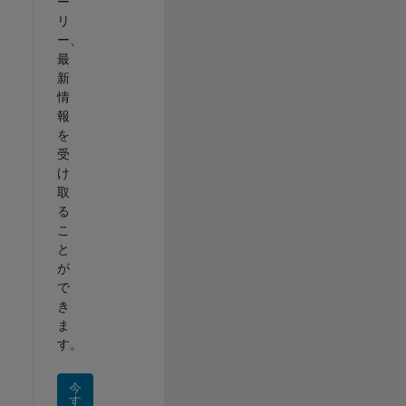
ー
リ
ー、
最
新
情
報
を
受
け
取
る
こ
と
が
で
き
ま
す。
今
す