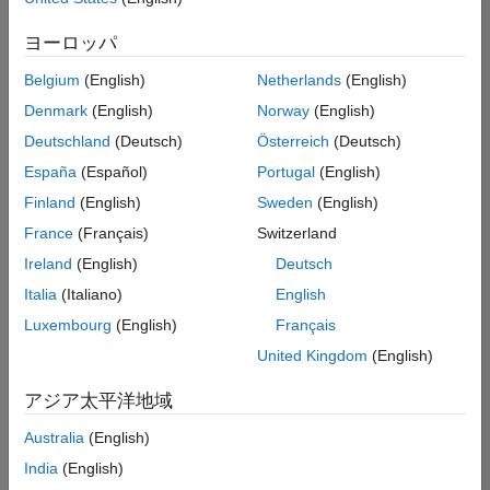
索
条
ヨーロッパ
件
に
Belgium
(English)
Netherlands
(English)
一
致
Denmark
(English)
Norway
(English)
す
Deutschland
(Deutsch)
Österreich
(Deutsch)
る
求
España
(Español)
Portugal
(English)
人
Finland
(English)
Sweden
(English)
は
あ
France
(Français)
Switzerland
り
Ireland
(English)
Deutsch
ま
せ
Italia
(Italiano)
English
ん。
Luxembourg
(English)
Français
検
United Kingdom
(English)
索
範
アジア太平洋地域
囲
Australia
(English)
を
広
India
(English)
げ