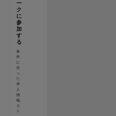
ー
ク
に
参
加
す
る
条
件
に
合
っ
た
求
人
情
報、
ス
ト