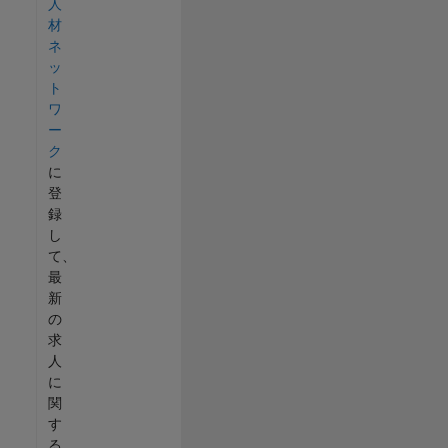
人
材
ネ
ッ
ト
ワ
ー
ク
に
登
録
し
て、
最
新
の
求
人
に
関
す
る