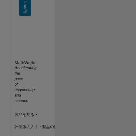
ぐ
参
加
MathWorks
Accelerating
the
pace
of
engineering
and
science
製品を見る
評価版の入手・製品の購入