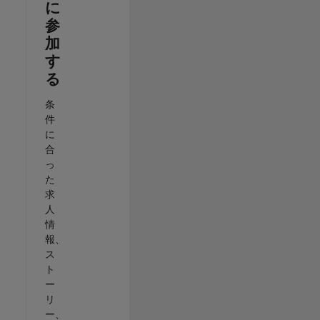
に
参
加
す
る
条
件
に
合
っ
た
求
人
情
報、
ス
ト
ー
リ
ー、