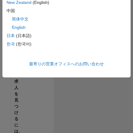
せ
New Zealand
(English)
ん。
中国
ご
希
简体中文
望
English
の
日本
(日本語)
地
域
한국
(한국어)
で
す
べ
最寄りの営業オフィスへのお問い合わせ
て
の
求
人
を
見
つ
け
る
に
は、