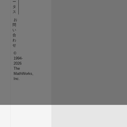
ー
タ
ス
お
問
い
合
わ
せ
©
1994-
2026
The
MathWorks,
Inc.