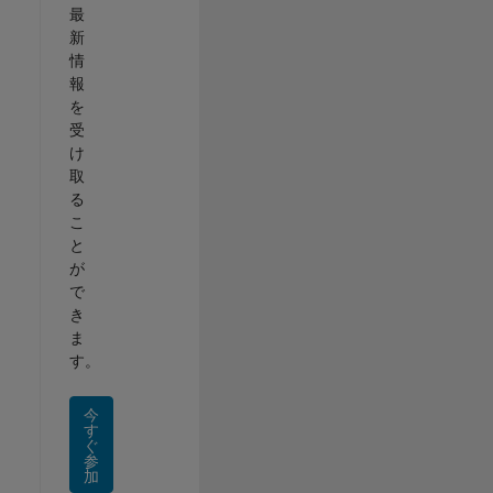
最
新
情
報
を
受
け
取
る
こ
と
が
で
き
ま
す。
今
す
ぐ
参
加