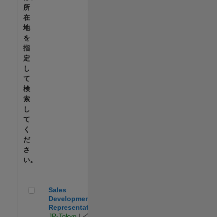
所
在
地
を
指
定
し
て
検
索
し
て
く
だ
さ
い。
Sales Development Representative
Sales
Development
Representative
JP-Tokyo
| イン