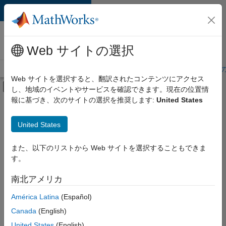
コンテンツへスキップ
MathWorks 採用
情報
Web サイトの選択
採用情報の概要
求人検索
オフィス所在地
学生・キャリア初期
Web サイトを選択すると、翻訳されたコンテンツにアクセス
オフキャンバス ナビゲーション メ
し、地域のイベントやサービスを確認できます。現在の位置情
メインコンテンツ
報に基づき、次のサイトの選択を推奨します:
United States
絞り込み条件
教育機関向けセールス
United States
+
7
インサイド セールス
マーケティング コミュニケーション
また、以下のリストから Web サイトを選択することもできま
す。
マーケティング サービス
経理および財務
南北アメリカ
並べ替え
人事
América Latina
(Español)
法務
Canada
(English)
選
択
オフィス・管理サービス
United States
(English)
し