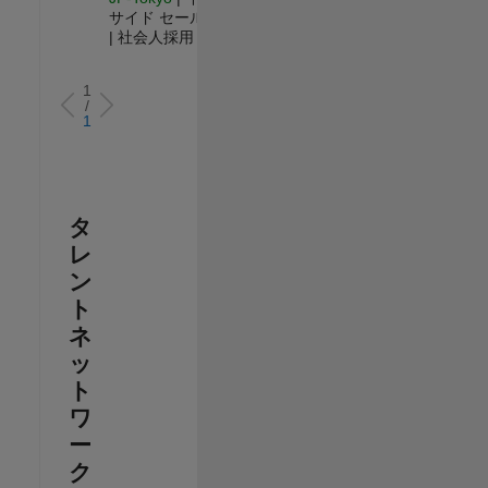
サイド セールス
| 社会人採用
1
/
1
タ
レ
ン
ト
ネ
ッ
ト
ワ
ー
ク