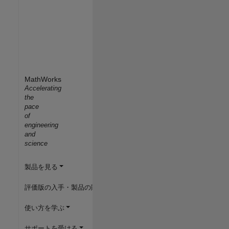
MathWorks
Accelerating
the
pace
of
engineering
and
science
製品を見る
評価版の入手・製品の購入
使い方を学ぶ
サポートを受ける