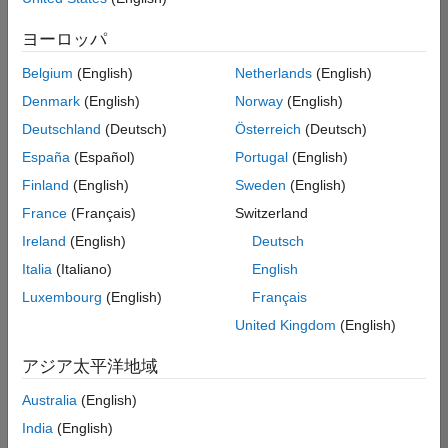
た
求
人
ヨーロッパ
の
保
存
Belgium
(English)
Netherlands
(English)
Denmark
(English)
Norway
(English)
Deutschland
(Deutsch)
Österreich
(Deutsch)
一
部
España
(Español)
Portugal
(English)
の
Finland
(English)
Sweden
(English)
求
France
(Français)
Switzerland
人
情
Ireland
(English)
Deutsch
報
Italia
(Italiano)
English
は
Luxembourg
(English)
Français
翻
訳
United Kingdom
(English)
さ
れ
アジア太平洋地域
て
Australia
(English)
い
ま
India
(English)