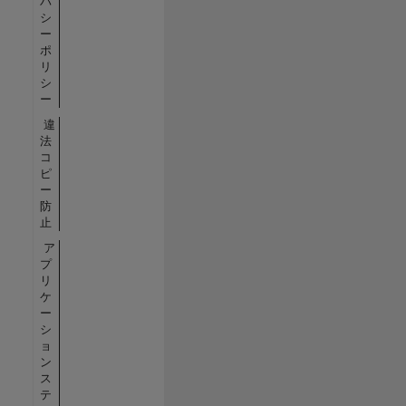
バ
シ
ー
ポ
リ
シ
ー
違
法
コ
ピ
ー
防
止
ア
プ
リ
ケ
ー
シ
ョ
ン
ス
テ