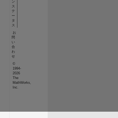
ン
ス
テ
ー
タ
ス
お
問
い
合
わ
せ
©
1994-
2026
The
MathWorks,
Inc.