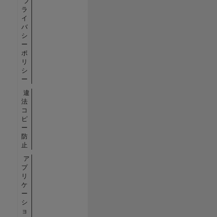
プ
ラ
イ
バ
シ
ー
ポ
リ
シ
ー
違
法
コ
ピ
ー
防
止
ア
プ
リ
ケ
ー
シ
ョ