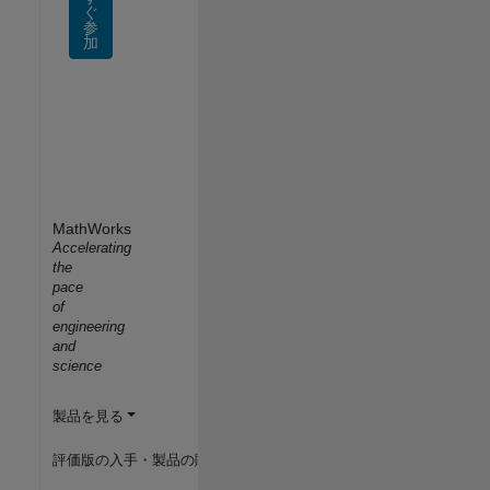
ぐ
参
加
MathWorks
Accelerating
the
pace
of
engineering
and
science
製品を見る
評価版の入手・製品の購入