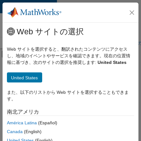
コンテンツへスキップ
MathWorks 採用
情報
Web サイトの選択
採用情報の概要
求人検索
オフィス所在地
学生・キャリア初期
Web サイトを選択すると、翻訳されたコンテンツにアクセス
オフキャンバス ナビゲーション メ
し、地域のイベントやサービスを確認できます。現在の位置情
メインコンテンツ
報に基づき、次のサイトの選択を推奨します:
United States
絞り込み条件
企業向けセールス
United States
+
5
カスタマー サポート
教育機関向けセールス
また、以下のリストから Web サイトを選択することもできま
す。
セールス オペレーション
マーケティング コミュニケーション
南北アメリカ
並べ替え
法務
América Latina
(Español)
Canada
(English)
選
択
United States
(English)
し