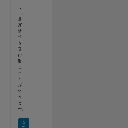
ー
リ
ー、
最
新
情
報
を
受
け
取
る
こ
と
が
で
き
ま
す。
今
す