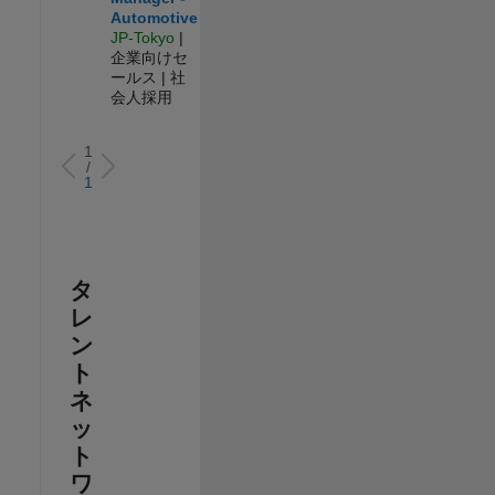
Automotive
JP-Tokyo
|
企業向けセ
ールス | 社
会人採用
1
/
1
タ
レ
ン
ト
ネ
ッ
ト
ワ