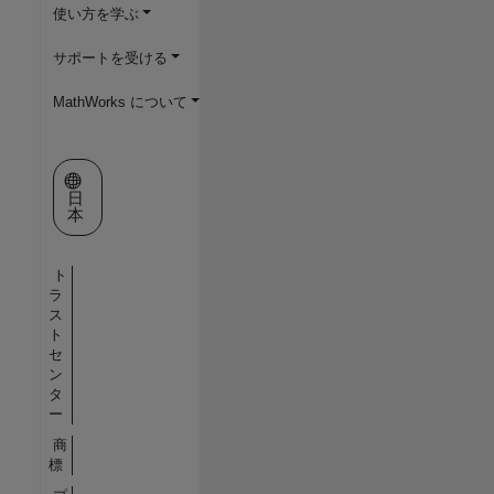
使い方を学ぶ
サポートを受ける
MathWorks について
Web サイトの選択
日
本
ト
ラ
ス
ト
セ
ン
タ
ー
商
標