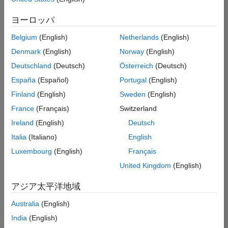
た
求
人
ヨーロッパ
の
保
存
Belgium
(English)
Netherlands
(English)
Denmark
(English)
Norway
(English)
Deutschland
(Deutsch)
Österreich
(Deutsch)
一
部
España
(Español)
Portugal
(English)
の
Finland
(English)
Sweden
(English)
求
France
(Français)
Switzerland
人
情
Ireland
(English)
Deutsch
報
Italia
(Italiano)
English
は
Luxembourg
(English)
Français
翻
訳
United Kingdom
(English)
さ
れ
アジア太平洋地域
て
Australia
(English)
い
ま
India
(English)