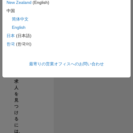
せ
New Zealand
(English)
ん。
中国
ご
希
简体中文
望
English
の
日本
(日本語)
地
域
한국
(한국어)
で
す
べ
最寄りの営業オフィスへのお問い合わせ
て
の
求
人
を
見
つ
け
る
に
は、