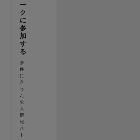
ー
ク
に
参
加
す
る
条
件
に
合
っ
た
求
人
情
報、
ス
ト