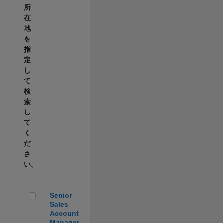
所
在
地
を
指
定
し
て
検
索
し
て
く
だ
さ
い。
Senior Sales Account Manager - Automotive
Senior
Sales
Account
Manager -