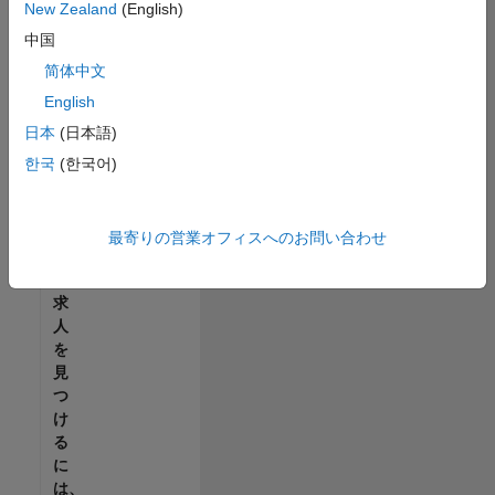
せ
New Zealand
(English)
ん。
中国
ご
希
简体中文
望
English
の
日本
(日本語)
地
域
한국
(한국어)
で
す
べ
最寄りの営業オフィスへのお問い合わせ
て
の
求
人
を
見
つ
け
る
に
は、