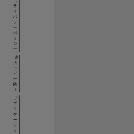
プ
ラ
イ
バ
シ
ー
ポ
リ
シ
ー
違
法
コ
ピ
ー
防
止
ア
プ
リ
ケ
ー
シ
ョ