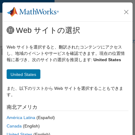
コンテンツへスキップ
MathWorks 採用
情報
Web サイトの選択
採用情報の概要
求人検索
オフィス所在地
学生・キャリア初期
Web サイトを選択すると、翻訳されたコンテンツにアクセス
オフキャンバス ナビゲーション メ
し、地域のイベントやサービスを確認できます。現在の位置情
メインコンテンツ
報に基づき、次のサイトの選択を推奨します:
United States
絞り込み条件
企業向けセールス
United States
+
4
カスタマー サポート
教育機関向けセールス
また、以下のリストから Web サイトを選択することもできま
す。
セールス オペレーション
法務
南北アメリカ
並べ替え
América Latina
(Español)
Canada
(English)
選
択
United States
(English)
し