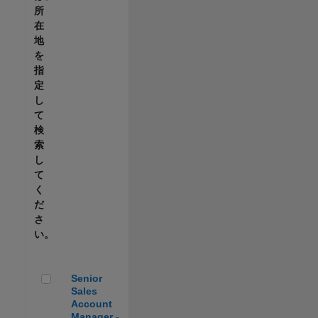
所
在
地
を
指
定
し
て
検
索
し
て
く
だ
さ
い。
Senior Sales Account Manager - Automotive
Senior
Sales
Account
Manager -