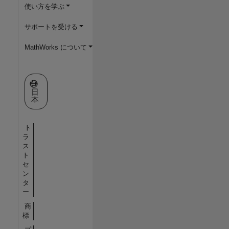
使い方を学ぶ
サポートを受ける
MathWorks について
Web サイトの選択
日
本
ト
ラ
ス
ト
セ
ン
タ
ー
商
標