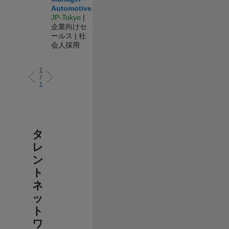
Automotive
JP-Tokyo
|
企業向けセ
ールス | 社
会人採用
1
/
1
タ
レ
ン
ト
ネ
ッ
ト
ワ