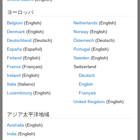
た
求
人
ヨーロッパ
の
保
存
Belgium
(English)
Netherlands
(English)
Denmark
(English)
Norway
(English)
Deutschland
(Deutsch)
Österreich
(Deutsch)
一
部
España
(Español)
Portugal
(English)
の
Finland
(English)
Sweden
(English)
求
France
(Français)
Switzerland
人
情
Ireland
(English)
Deutsch
報
Italia
(Italiano)
English
は
Luxembourg
(English)
Français
翻
訳
United Kingdom
(English)
さ
れ
アジア太平洋地域
て
Australia
(English)
い
ま
India
(English)