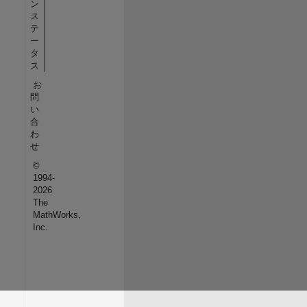
ン
ス
テ
ー
タ
ス
お
問
い
合
わ
せ
©
1994-
2026
The
MathWorks,
Inc.