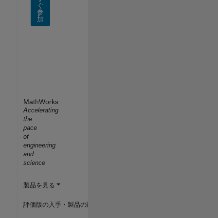
ぐ
参
加
MathWorks
Accelerating
the
pace
of
engineering
and
science
製品を見る
評価版の入手・製品の購入