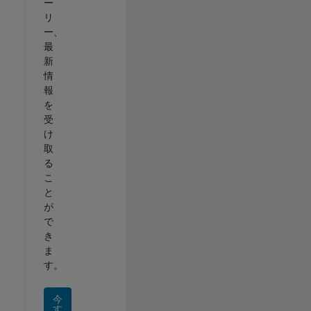
ー
リ
ー、
最
新
情
報
を
受
け
取
る
こ
と
が
で
き
ま
す。
今
す