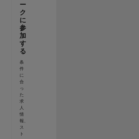
ー
ク
に
参
加
す
る
条
件
に
合
っ
た
求
人
情
報、
ス
ト