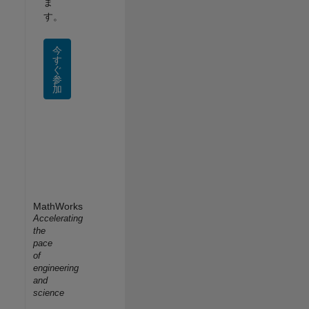
ま
す。
今
す
ぐ
参
加
MathWorks
Accelerating
the
pace
of
engineering
and
science