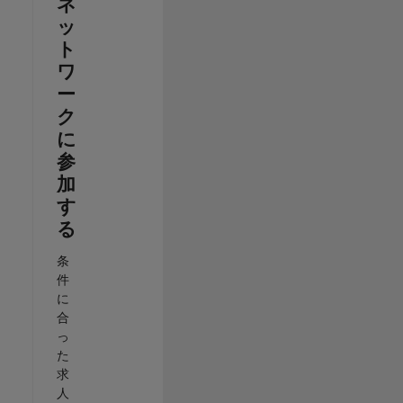
ネ
ッ
ト
ワ
ー
ク
に
参
加
す
る
条
件
に
合
っ
た
求
人