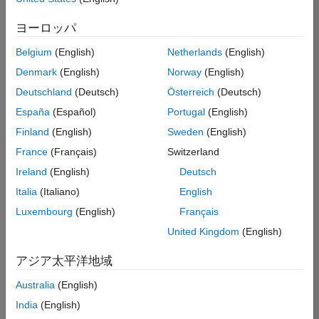
た
求
人
ヨーロッパ
の
保
存
Belgium
(English)
Netherlands
(English)
Denmark
(English)
Norway
(English)
Deutschland
(Deutsch)
Österreich
(Deutsch)
一
部
España
(Español)
Portugal
(English)
の
Finland
(English)
Sweden
(English)
求
France
(Français)
Switzerland
人
情
Ireland
(English)
Deutsch
報
Italia
(Italiano)
English
は
Luxembourg
(English)
Français
翻
訳
United Kingdom
(English)
さ
れ
アジア太平洋地域
て
Australia
(English)
い
ま
India
(English)