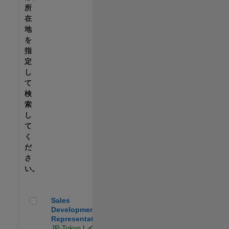
所
在
地
を
指
定
し
て
検
索
し
て
く
だ
さ
い。
Sales Development Representative
Sales
Development
Representative
JP-Tokyo
| イン