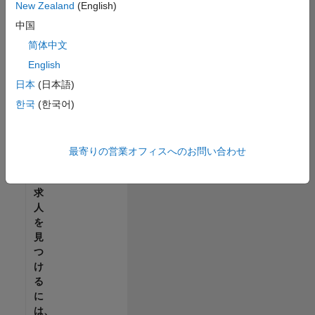
せ
New Zealand
(English)
ん。
中国
ご
希
简体中文
望
English
の
日本
(日本語)
地
域
한국
(한국어)
で
す
べ
最寄りの営業オフィスへのお問い合わせ
て
の
求
人
を
見
つ
け
る
に
は、