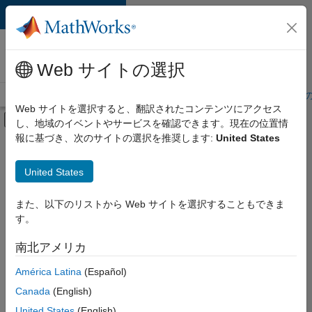
コンテンツへスキップ
MathWorks 採用
情報
Web サイトの選択
採用情報の概要
求人検索
オフィス所在地
学生・キャリア初期
Web サイトを選択すると、翻訳されたコンテンツにアクセス
オフキャンバス ナビゲーション メ
し、地域のイベントやサービスを確認できます。現在の位置情
メインコンテンツ
報に基づき、次のサイトの選択を推奨します:
United States
絞り込み条件
企業向けセールス
United States
+
4
教育機関向けセールス
インサイド セールス
また、以下のリストから Web サイトを選択することもできま
す。
マーケティング サービス
人事
南北アメリカ
並べ替え
América Latina
(Español)
Canada
(English)
選
択
United States
(English)
し