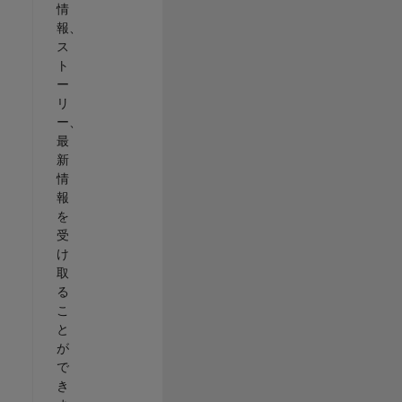
情
報、
ス
ト
ー
リ
ー、
最
新
情
報
を
受
け
取
る
こ
と
が
で
き