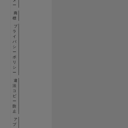
ー
商
標
プ
ラ
イ
バ
シ
ー
ポ
リ
シ
ー
違
法
コ
ピ
ー
防
止
ア
プ