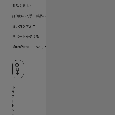
製品を見る
評価版の入手・製品の購入
使い方を学ぶ
サポートを受ける
MathWorks について
Web サイトの選択
日
本
ト
ラ
ス
ト
セ
ン
タ