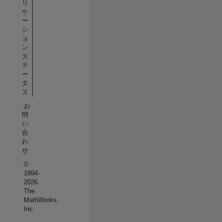
リ
ケ
ー
シ
ョ
ン
ス
テ
ー
タ
ス
お
問
い
合
わ
せ
©
1994-
2026
The
MathWorks,
Inc.