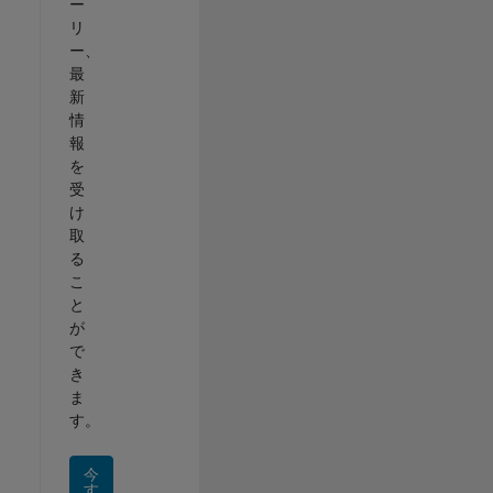
ー
リ
ー、
最
新
情
報
を
受
け
取
る
こ
と
が
で
き
ま
す。
今
す