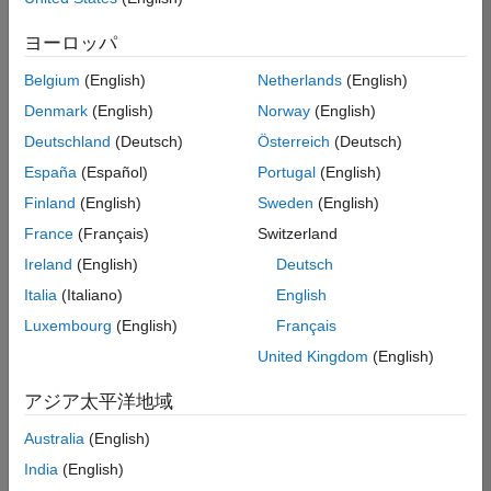
た
求
人
ヨーロッパ
の
保
存
Belgium
(English)
Netherlands
(English)
Denmark
(English)
Norway
(English)
Deutschland
(Deutsch)
Österreich
(Deutsch)
一
部
España
(Español)
Portugal
(English)
の
Finland
(English)
Sweden
(English)
求
France
(Français)
Switzerland
人
情
Ireland
(English)
Deutsch
報
Italia
(Italiano)
English
は
Luxembourg
(English)
Français
翻
訳
United Kingdom
(English)
さ
れ
アジア太平洋地域
て
Australia
(English)
い
ま
India
(English)