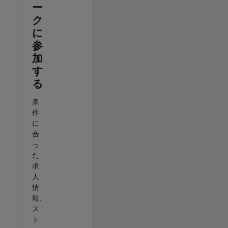
ー
ク
に
参
加
す
る
条
件
に
合
っ
た
求
人
情
報、
ス
ト