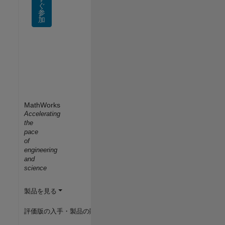
ぐ
参
加
MathWorks
Accelerating
the
pace
of
engineering
and
science
製品を見る
評価版の入手・製品の購入