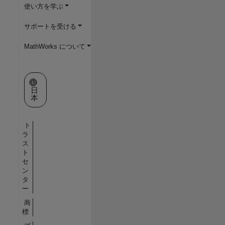
使い方を学ぶ
サポートを受ける
MathWorks について
Web サイトの選択
日
本
ト
ラ
ス
ト
セ
ン
タ
ー
商
標