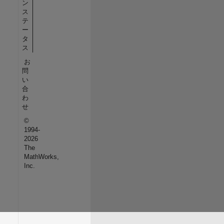
ン
ス
テ
ー
タ
ス
お
問
い
合
わ
せ
©
1994-
2026
The
MathWorks,
Inc.