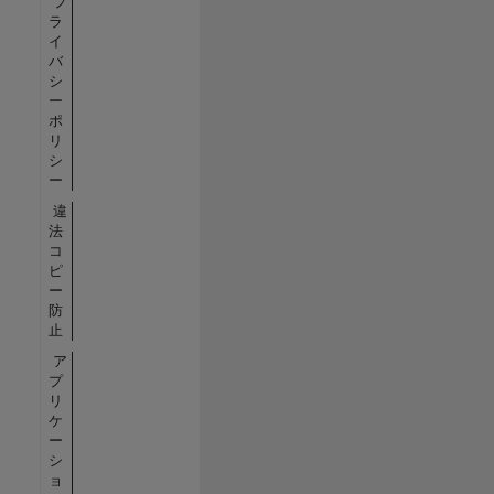
プ
ラ
イ
バ
シ
ー
ポ
リ
シ
ー
違
法
コ
ピ
ー
防
止
ア
プ
リ
ケ
ー
シ
ョ