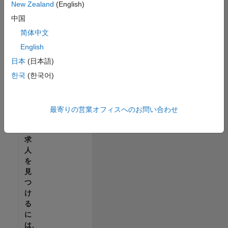
せ
New Zealand
(English)
ん。
中国
ご
希
简体中文
望
English
の
日本
(日本語)
地
域
한국
(한국어)
で
す
べ
最寄りの営業オフィスへのお問い合わせ
て
の
求
人
を
見
つ
け
る
に
は、