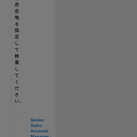
所
在
地
を
指
定
し
て
検
索
し
て
く
だ
さ
い。
Senior Sales Account Manager - Automotive
Senior
Sales
Account
Manager -