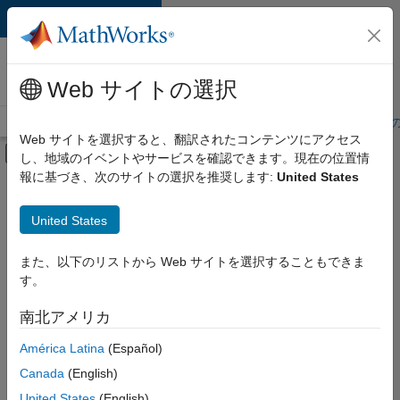
コンテンツへスキップ
MathWorks 採用
情報
Web サイトの選択
採用情報の概要
求人検索
オフィス所在地
学生・キャリア初期
Web サイトを選択すると、翻訳されたコンテンツにアクセス
オフキャンバス ナビゲーション メ
し、地域のイベントやサービスを確認できます。現在の位置情
メインコンテンツ
報に基づき、次のサイトの選択を推奨します:
United States
絞り込み条件
IT
United States
+
6
企業向けセールス
教育機関向けセールス
また、以下のリストから Web サイトを選択することもできま
す。
セールス オペレーション
マーケティング サービス
南北アメリカ
並べ替え
人事
América Latina
(Español)
法務
Canada
(English)
選
択
United States
(English)
し