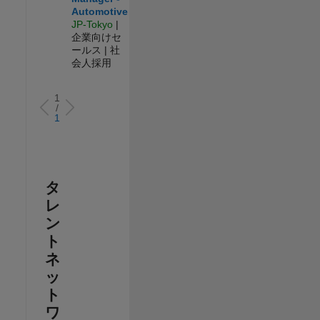
Automotive
JP-Tokyo
|
企業向けセ
ールス | 社
会人採用
1
/
1
タ
レ
ン
ト
ネ
ッ
ト
ワ