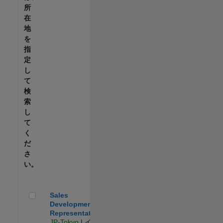
所
在
地
を
指
定
し
て
検
索
し
て
く
だ
さ
い。
Sales Development Representative
Sales
Development
Representative
JP-Tokyo
| イン