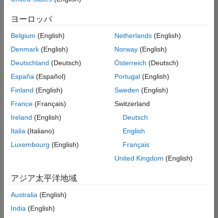
た
求
人
ヨーロッパ
の
保
存
Belgium
(English)
Netherlands
(English)
Denmark
(English)
Norway
(English)
Deutschland
(Deutsch)
Österreich
(Deutsch)
一
部
España
(Español)
Portugal
(English)
の
Finland
(English)
Sweden
(English)
求
France
(Français)
Switzerland
人
情
Ireland
(English)
Deutsch
報
Italia
(Italiano)
English
は
Luxembourg
(English)
Français
翻
訳
United Kingdom
(English)
さ
れ
アジア太平洋地域
て
Australia
(English)
い
ま
India
(English)