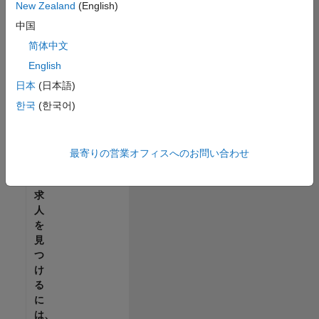
せ
New Zealand
(English)
ん。
中国
ご
希
简体中文
望
English
の
日本
(日本語)
地
域
한국
(한국어)
で
す
べ
最寄りの営業オフィスへのお問い合わせ
て
の
求
人
を
見
つ
け
る
に
は、