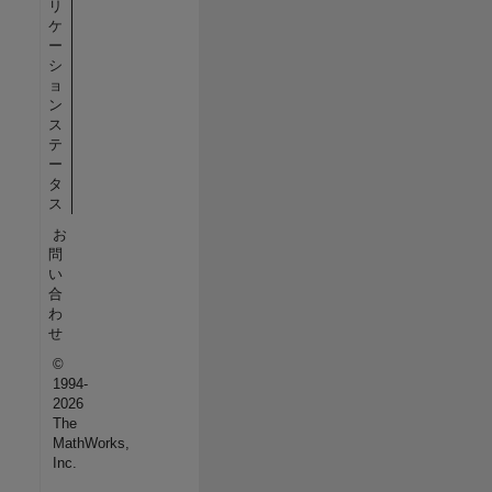
リ
ケ
ー
シ
ョ
ン
ス
テ
ー
タ
ス
お
問
い
合
わ
せ
©
1994-
2026
The
MathWorks,
Inc.