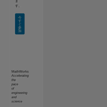
ま
す。
今
す
ぐ
参
加
MathWorks
Accelerating
the
pace
of
engineering
and
science