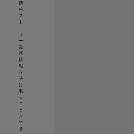
情
報、
ス
ト
ー
リ
ー、
最
新
情
報
を
受
け
取
る
こ
と
が
で
き