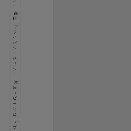
ー
商
標
プ
ラ
イ
バ
シ
ー
ポ
リ
シ
ー
違
法
コ
ピ
ー
防
止
ア
プ