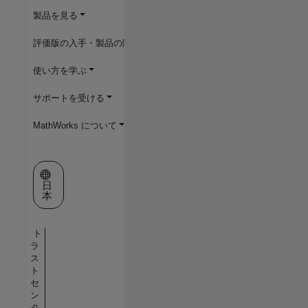
製品を見る
評価版の入手・製品の購入
使い方を学ぶ
サポートを受ける
MathWorks について
Web サイトの選択
日
本
ト
ラ
ス
ト
セ
ン
タ