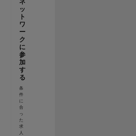
ネ
ッ
ト
ワ
ー
ク
に
参
加
す
る
条
件
に
合
っ
た
求
人