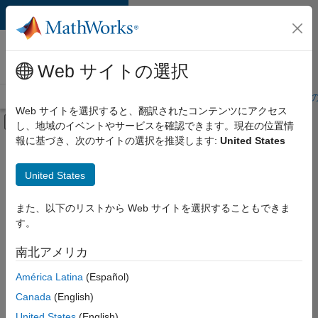
コンテンツへスキップ
MathWorks 採用
情報
Web サイトの選択
採用情報の概要
求人検索
オフィス所在地
学生・キャリア初期
Web サイトを選択すると、翻訳されたコンテンツにアクセス
オフキャンバス ナビゲーション メ
し、地域のイベントやサービスを確認できます。現在の位置情
メインコンテンツ
報に基づき、次のサイトの選択を推奨します:
United States
絞り込み条件
IT
United States
+
6
企業向けセールス
教育機関向けセールス
また、以下のリストから Web サイトを選択することもできま
す。
インサイド セールス
セールス オペレーション
南北アメリカ
並べ替え
経理および財務
América Latina
(Español)
人事
Canada
(English)
選
択
United States
(English)
し