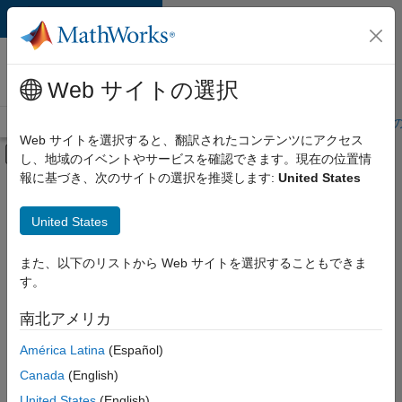
コンテンツへスキップ
MathWorks 採用
情報
Web サイトの選択
採用情報の概要
求人検索
オフィス所在地
学生・キャリア初期
Web サイトを選択すると、翻訳されたコンテンツにアクセス
オフキャンバス ナビゲーション メ
し、地域のイベントやサービスを確認できます。現在の位置情
メインコンテンツ
報に基づき、次のサイトの選択を推奨します:
United States
絞り込み条件
IT
United States
+
7
企業向けセールス
マーケティング コミュニケーション
また、以下のリストから Web サイトを選択することもできま
す。
ビジネス モデル チーム
経理および財務
南北アメリカ
並べ替え
人事
América Latina
(Español)
法務
Canada
(English)
選
択
オフィス・管理サービス
United States
(English)
し