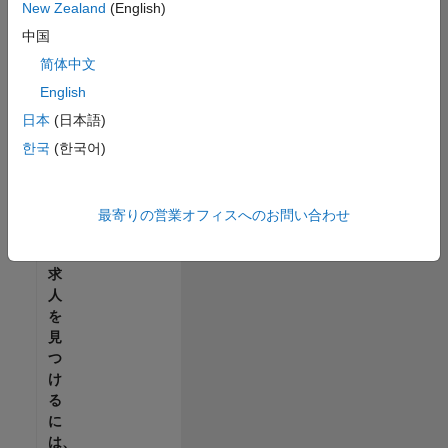
せ
New Zealand
(English)
ん。
中国
ご
希
简体中文
望
English
の
日本
(日本語)
地
域
한국
(한국어)
で
す
べ
最寄りの営業オフィスへのお問い合わせ
て
の
求
人
を
見
つ
け
る
に
は、