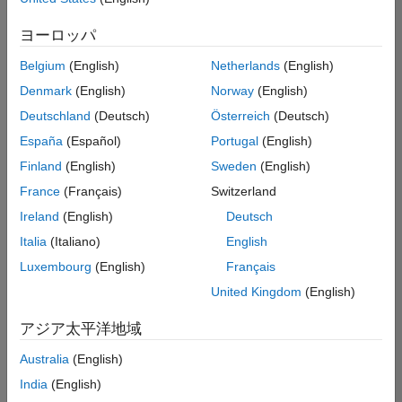
た
求
人
ヨーロッパ
の
保
存
Belgium
(English)
Netherlands
(English)
Denmark
(English)
Norway
(English)
Deutschland
(Deutsch)
Österreich
(Deutsch)
一
部
España
(Español)
Portugal
(English)
の
Finland
(English)
Sweden
(English)
求
France
(Français)
Switzerland
人
情
Ireland
(English)
Deutsch
報
Italia
(Italiano)
English
は
Luxembourg
(English)
Français
翻
訳
United Kingdom
(English)
さ
れ
アジア太平洋地域
て
Australia
(English)
い
ま
India
(English)