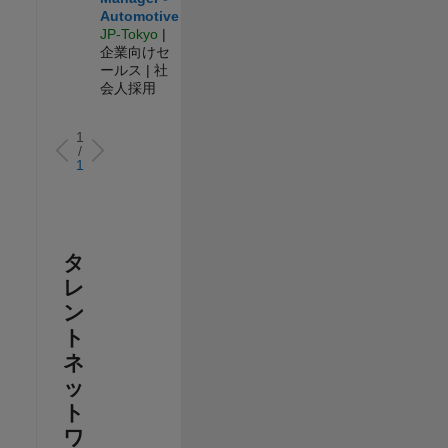
Automotive
JP-Tokyo
|
企業向けセ
ールス | 社
会人採用
1
/
1
タ
レ
ン
ト
ネ
ッ
ト
ワ