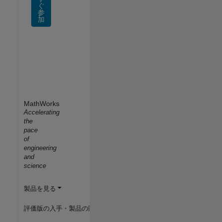
ぐ
参
加
MathWorks
Accelerating
the
pace
of
engineering
and
science
製品を見る
評価版の入手・製品の購入