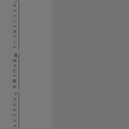
プ
ラ
イ
バ
シ
ー
ポ
リ
シ
ー
違
法
コ
ピ
ー
防
止
ア
プ
リ
ケ
ー
シ
ョ