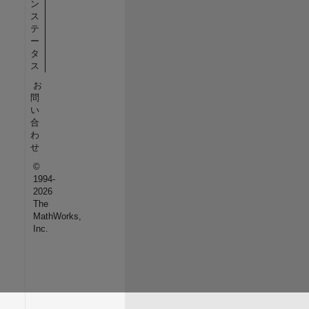
ン
ス
テ
ー
タ
ス
お
問
い
合
わ
せ
©
1994-
2026
The
MathWorks,
Inc.