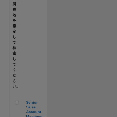
所
在
地
を
指
定
し
て
検
索
し
て
く
だ
さ
い。
Senior Sales Account Manager - Automotive
Senior
Sales
Account
Manager -