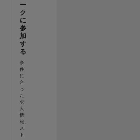
ー
ク
に
参
加
す
る
条
件
に
合
っ
た
求
人
情
報、
ス
ト