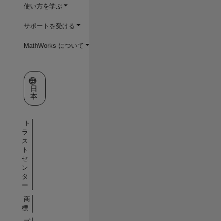
使い方を学ぶ
サポートを受ける
MathWorks について
Web サイトの選択
日
本
ト
ラ
ス
ト
セ
ン
タ
ー
商
標