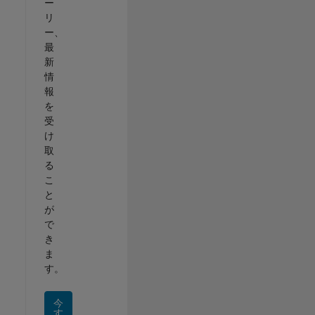
ー
リ
ー、
最
新
情
報
を
受
け
取
る
こ
と
が
で
き
ま
す。
今
す