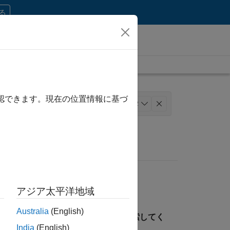
する
確認できます。現在の位置情報に基づ
インサイド セールス
+
2
アジア太平洋地域
Australia
(English)
見つけるには、所在地を指定して検索してく
India
(English)