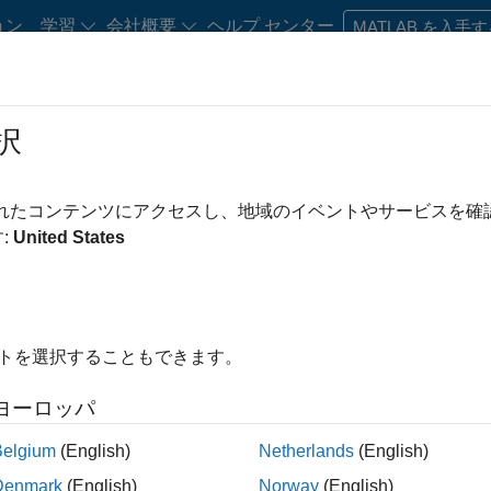
ョン
学習
会社概要
ヘルプ センター
MATLAB を入手
択
・キャリア初期の方
リソース
キャリア アカウント
されたコンテンツにアクセスし、地域のイベントやサービスを
み条件
企業向けセールス
カスタマー サポート
教育機関向けセールス
:
United States
マーケティング コミュニケーション
法務
え
イトを選択することもできます。
求人の保存
ヨーロッパ
Belgium
(English)
Netherlands
(English)
人情報は翻訳されていません。ご希望の地域ですべての求人を
Denmark
(English)
Norway
(English)