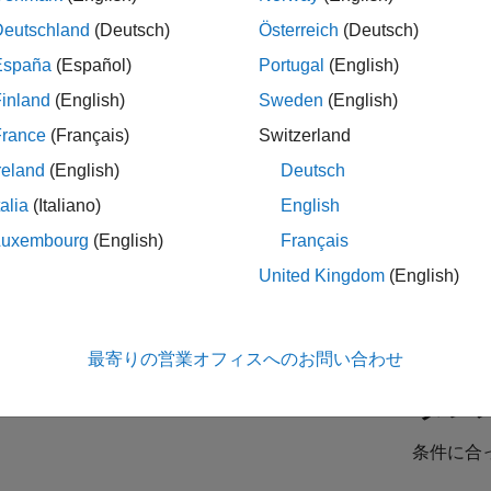
Deutschland
(Deutsch)
Österreich
(Deutsch)
España
(Español)
Portugal
(English)
es Development Representative
Sales Development Representative
JP-Tokyo
| インサイド セールス | 社会人採用
inland
(English)
Sweden
(English)
At MathWorks, you'll help shape tomorrow's innovations. We'll eq
France
(Français)
Switzerland
first six months.
reland
(English)
Deutsch
ior Sales Account Manager - Automotive
Senior Sales Account Manager - Automotive
talia
(Italiano)
English
JP-Tokyo
| 企業向けセールス | 社会人採用
As a Senior Sales Account Manager for the Automotive industry, y
Luxembourg
(English)
Français
embedded applications and software/solutions such as data
United Kingdom
(English)
最寄りの営業オフィスへのお問い合わせ
タレ
条件に合