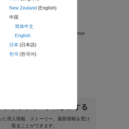
New Zealand
(English)
中国
简体中文
uip you with essential sales skills in your
English
日本
(日本語)
한국
(한국어)
ou will sell engineering applications,
ントネットワークに参加する
った求人情報、ストーリー、最新情報を受け
取ることができます。