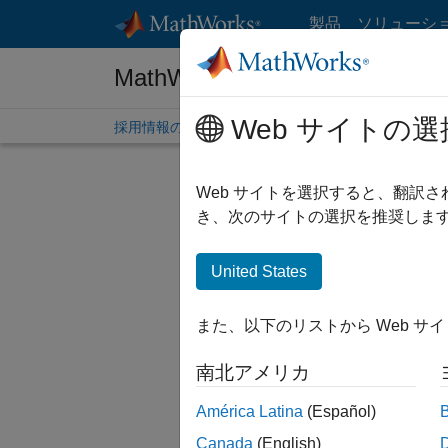
コンテンツへスキップ
製品
ソリューシ
MathWorks 採用情報
Web サイトの選
採用情報の概要
求人検索
オフィス所在地
学生
Web サイトを選択すると、翻訳
絞り込
き、次のサイトの選択を推奨します
United States
並べ替
また、以下のリストから Web サ
選択した
南北アメリカ
América Latina
(Español)
一部の求
Canada
(English)
ださい。