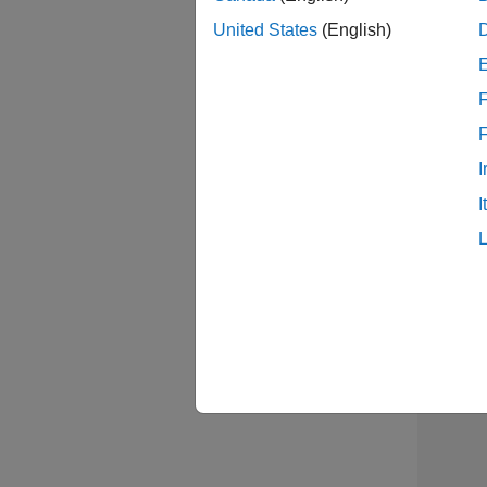
United States
(English)
Sal
F
I
Sen
I
2 /
2