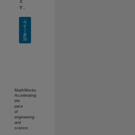
ま
す。
今
す
ぐ
参
加
MathWorks
Accelerating
the
pace
of
engineering
and
science