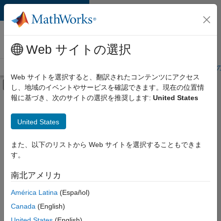
コンテンツへスキップ
MathWorks 採用
情報
Web サイトの選択
採用情報の概要
求人検索
オフィス所在地
学生・キャリア初期
Web サイトを選択すると、翻訳されたコンテンツにアクセス
オフキャンバス ナビゲーション メ
し、地域のイベントやサービスを確認できます。現在の位置情
メインコンテンツ
報に基づき、次のサイトの選択を推奨します:
United States
絞り込み条件
IT
United States
+
6
企業向けセールス
カスタマー サポート
また、以下のリストから Web サイトを選択することもできま
す。
教育機関向けセールス
インサイド セールス
南北アメリカ
並べ替え
マーケティング コミュニケーション
América Latina
(Español)
経理および財務
Canada
(English)
選
択
United States
(English)
し