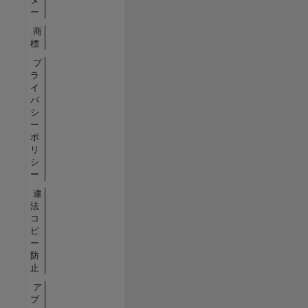
ー
商
標
プ
ラ
イ
バ
シ
ー
ポ
リ
シ
ー
違
法
コ
ピ
ー
防
止
ア
プ