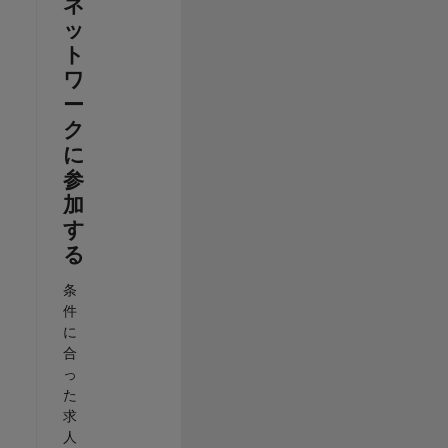
ネ
ッ
ト
ワ
ー
ク
に
参
加
す
る
条
件
に
合
っ
た
求
人