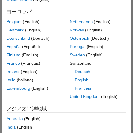
た
求
人
ヨーロッパ
の
保
存
Belgium
(English)
Netherlands
(English)
Denmark
(English)
Norway
(English)
Deutschland
(Deutsch)
Österreich
(Deutsch)
一
部
España
(Español)
Portugal
(English)
の
Finland
(English)
Sweden
(English)
求
France
(Français)
Switzerland
人
情
Ireland
(English)
Deutsch
報
Italia
(Italiano)
English
は
Luxembourg
(English)
Français
翻
訳
United Kingdom
(English)
さ
れ
アジア太平洋地域
て
Australia
(English)
い
ま
India
(English)