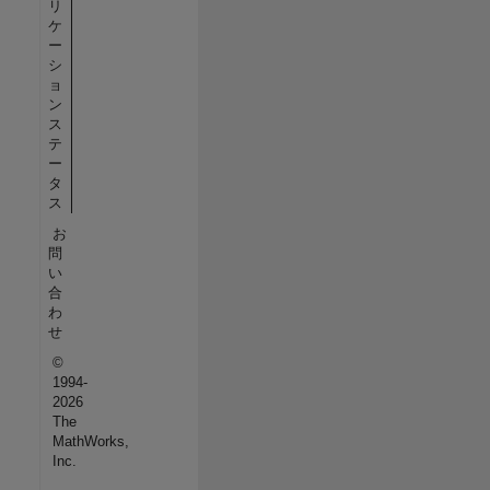
リ
ケ
ー
シ
ョ
ン
ス
テ
ー
タ
ス
お
問
い
合
わ
せ
©
1994-
2026
The
MathWorks,
Inc.