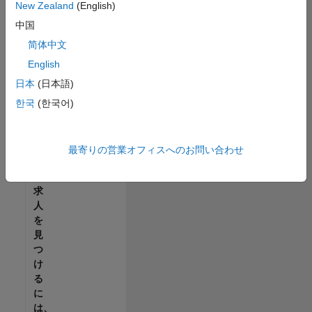
せ
New Zealand
(English)
ん。
中国
ご
希
简体中文
望
English
の
日本
(日本語)
地
域
한국
(한국어)
で
す
べ
最寄りの営業オフィスへのお問い合わせ
て
の
求
人
を
見
つ
け
る
に
は、