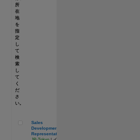
所
在
地
を
指
定
し
て
検
索
し
て
く
だ
さ
い。
Sales Development Representative
Sales
Development
Representative
JP-Tokyo
| イン