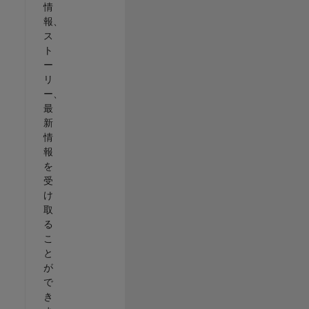
情
報、
ス
ト
ー
リ
ー、
最
新
情
報
を
受
け
取
る
こ
と
が
で
き