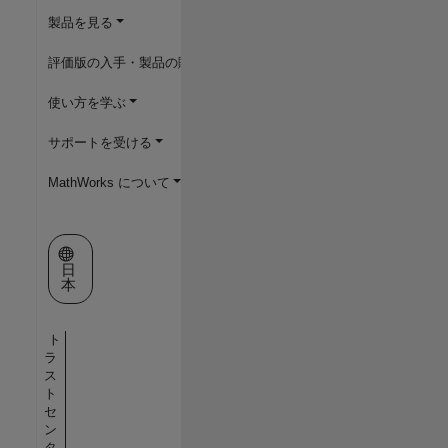
製品を見る
評価版の入手・製品の購入
使い方を学ぶ
サポートを受ける
MathWorks について
Web サイトの選択
日
本
ト
ラ
ス
ト
セ
ン
タ