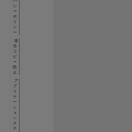
バ
シ
ー
ポ
リ
シ
ー
違
法
コ
ピ
ー
防
止
ア
プ
リ
ケ
ー
シ
ョ
ン
ス
テ