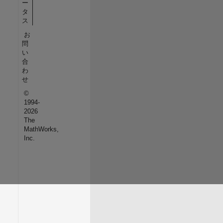
ー
タ
ス
お
問
い
合
わ
せ
©
1994-
2026
The
MathWorks,
Inc.