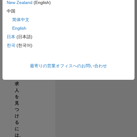
せ
New Zealand
(English)
ん。
中国
ご
希
简体中文
望
English
の
日本
(日本語)
地
域
한국
(한국어)
で
す
べ
最寄りの営業オフィスへのお問い合わせ
て
の
求
人
を
見
つ
け
る
に
は、