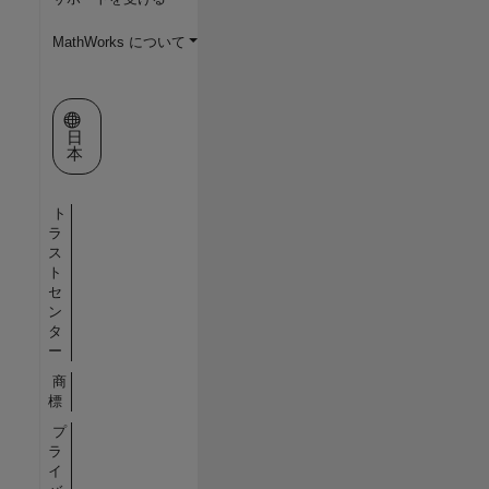
MathWorks について
Web サイトの選択
日
本
ト
ラ
ス
ト
セ
ン
タ
ー
商
標
プ
ラ
イ