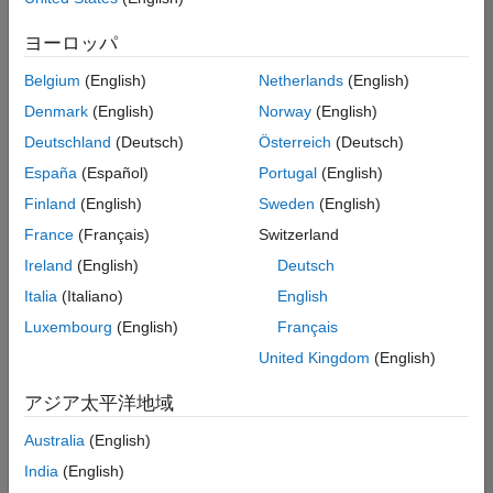
た
求
人
ヨーロッパ
の
保
存
Belgium
(English)
Netherlands
(English)
Denmark
(English)
Norway
(English)
Deutschland
(Deutsch)
Österreich
(Deutsch)
一
部
España
(Español)
Portugal
(English)
の
Finland
(English)
Sweden
(English)
求
France
(Français)
Switzerland
人
情
Ireland
(English)
Deutsch
報
Italia
(Italiano)
English
は
Luxembourg
(English)
Français
翻
訳
United Kingdom
(English)
さ
れ
アジア太平洋地域
て
Australia
(English)
い
ま
India
(English)