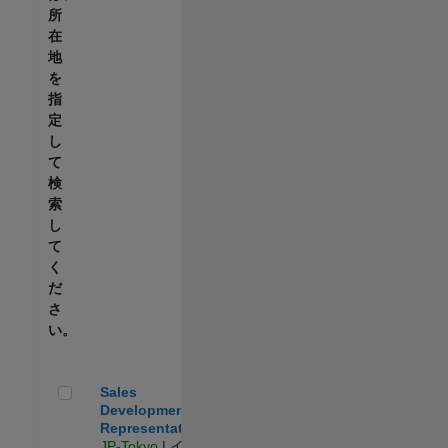
所
在
地
を
指
定
し
て
検
索
し
て
く
だ
さ
い。
Sales Development Representative
Sales
Development
Representative
JP-Tokyo
| イン