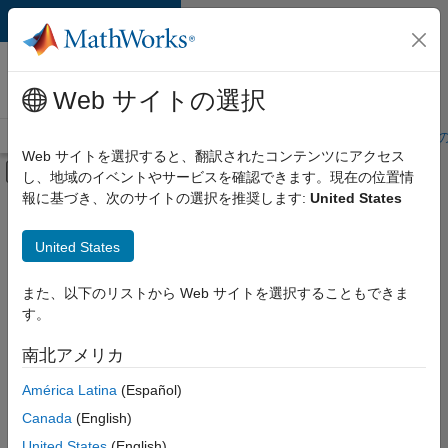
コンテンツへスキップ
MathWorks 採用
情報
Web サイトの選択
採用情報の概要
求人検索
オフィス所在地
学生・キャリア初期
Web サイトを選択すると、翻訳されたコンテンツにアクセス
オフキャンバス ナビゲーション メ
し、地域のイベントやサービスを確認できます。現在の位置情
メインコンテンツ
報に基づき、次のサイトの選択を推奨します:
United States
絞り込み条件
IT
United States
+
6
インサイド セールス
セールス オペレーション
また、以下のリストから Web サイトを選択することもできま
す。
マーケティング コミュニケーション
マーケティング サービス
南北アメリカ
並べ替え
ビジネス モデル チーム
América Latina
(Español)
オフィス・管理サービス
Canada
(English)
選
択
United States
(English)
し