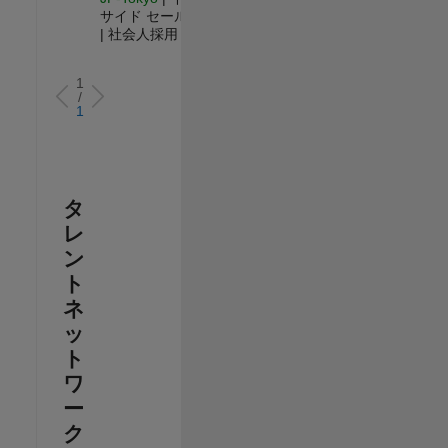
サイド セールス
| 社会人採用
1
/
1
タ
レ
ン
ト
ネ
ッ
ト
ワ
ー
ク