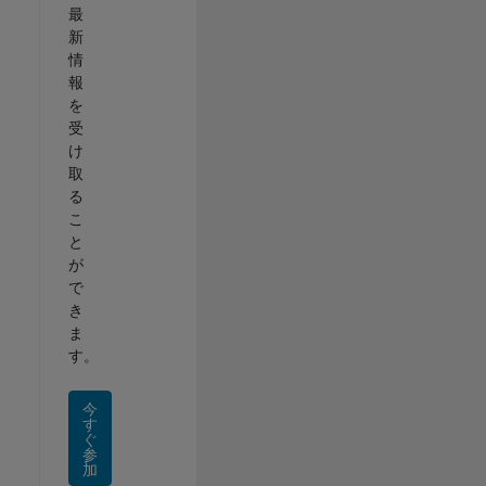
最
新
情
報
を
受
け
取
る
こ
と
が
で
き
ま
す。
今
す
ぐ
参
加