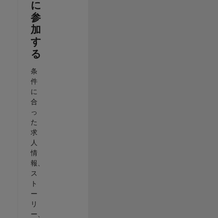
に
参
加
す
る
条
件
に
合
っ
た
求
人
情
報、
ス
ト
ー
リ
ー、