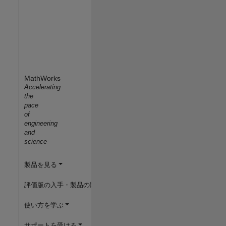
MathWorks
Accelerating
the
pace
of
engineering
and
science
製品を見る
評価版の入手・製品の購入
使い方を学ぶ
サポートを受ける