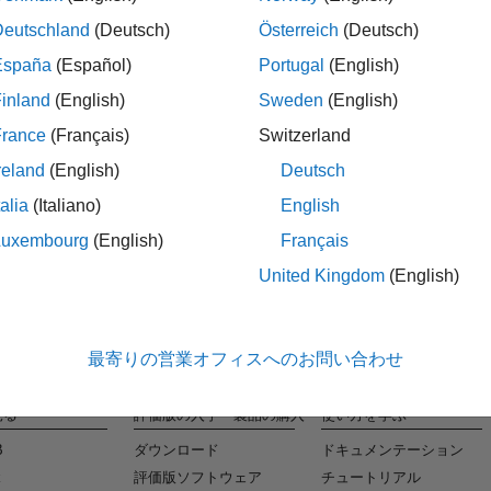
Deutschland
(Deutsch)
Österreich
(Deutsch)
España
(Español)
Portugal
(English)
タレ
inland
(English)
Sweden
(English)
条件に合
France
(Français)
Switzerland
reland
(English)
Deutsch
talia
(Italiano)
English
Luxembourg
(English)
Français
United Kingdom
(English)
最寄りの営業オフィスへのお問い合わせ
見る
評価版の入手・製品の購入
使い方を学ぶ
B
ダウンロード
ドキュメンテーション
k
評価版ソフトウェア
チュートリアル