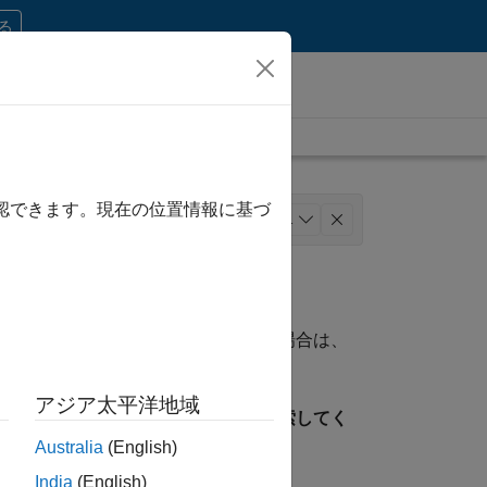
する
確認できます。現在の位置情報に基づ
モデル チーム
法務
+
1
資格に一致する求人が見つからない場合は、
ことができます。
アジア太平洋地域
見つけるには、所在地を指定して検索してく
Australia
(English)
India
(English)