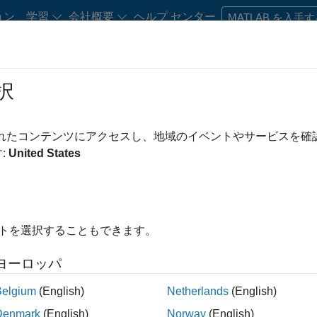
ョン
学習
会社概要
ヘルプ センター
MATLAB を入手
択
・キャリア初期の方
リソース
キャリア アカウント
されたコンテンツにアクセスし、地域のイベントやサービスを
み条件
カスタマー サポート
マーケティング コミュニケーション
ビジネス 
:
United States
オフィス・管理サービス
この検索条件に一致する求人はありません。
を広げるか、
すべての求人を表示
してください。それでも応募
イトを選択することもできます。
トワーク
に登録して、最新の求人に関する更新情報を受け取る
ヨーロッパ
人情報は翻訳されていません。ご希望の地域ですべての求人を
Belgium
(English)
Netherlands
(English)
Denmark
(English)
Norway
(English)