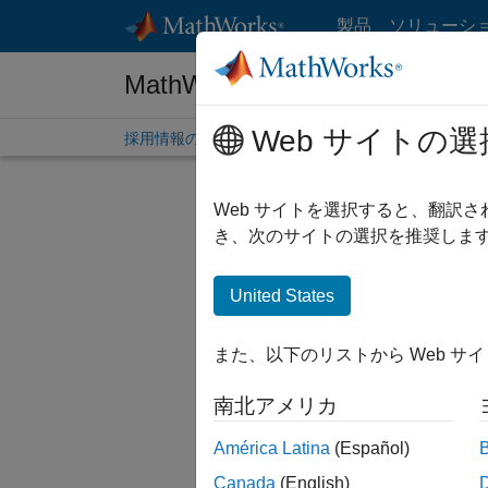
コンテンツへスキップ
製品
ソリューシ
MathWorks 採用情報
Web サイトの選
採用情報の概要
求人検索
オフィス所在地
学生
Web サイトを選択すると、翻訳
絞り込
き、次のサイトの選択を推奨します
United States
現在、
検索範囲
また、以下のリストから Web サ
人材ネッ
南北アメリカ
一部の求
ださい。
América Latina
(Español)
Canada
(English)