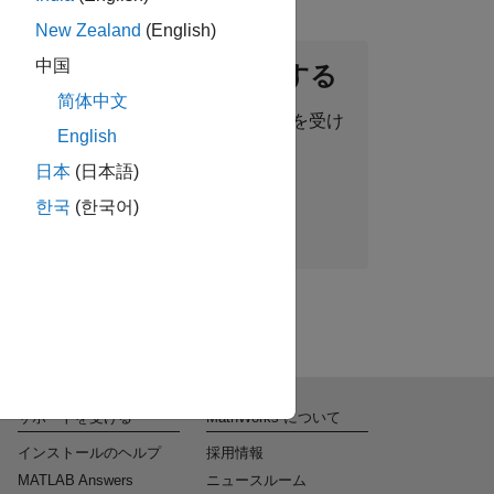
New Zealand
(English)
中国
ントネットワークに参加する
简体中文
った求人情報、ストーリー、最新情報を受け
English
取ることができます。
日本
(日本語)
한국
(한국어)
今すぐ参加
サポートを受ける
MathWorks について
インストールのヘルプ
採用情報
MATLAB Answers
ニュースルーム