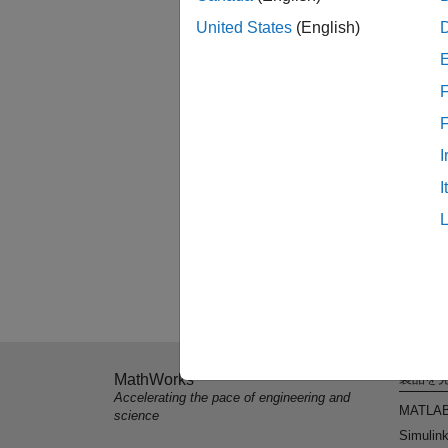
United States
(English)
F
I
I
MathWorks
製品を
Accelerating the pace of engineering and
MATLA
science
Simulin