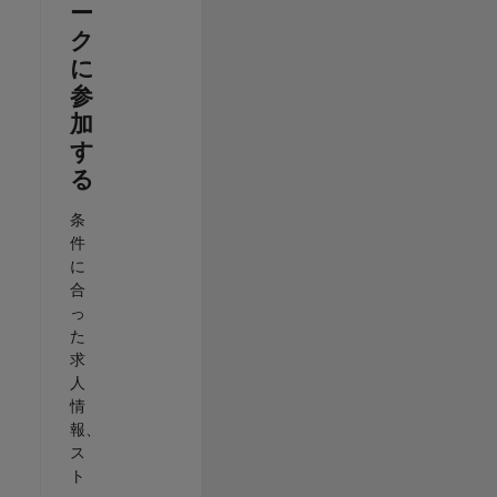
ー
ク
に
参
加
す
る
条
件
に
合
っ
た
求
人
情
報、
ス
ト