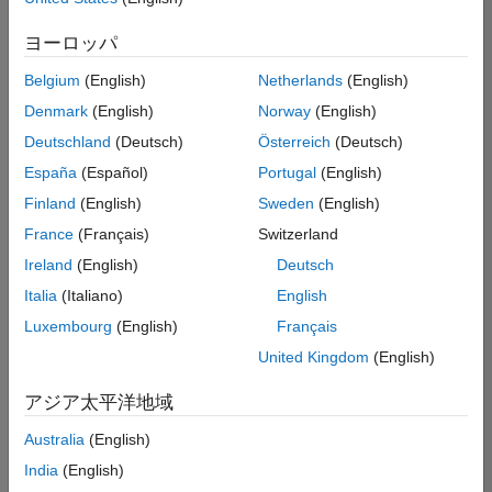
索
条
ヨーロッパ
件
に
Belgium
(English)
Netherlands
(English)
一
致
Denmark
(English)
Norway
(English)
す
Deutschland
(Deutsch)
Österreich
(Deutsch)
る
求
España
(Español)
Portugal
(English)
人
Finland
(English)
Sweden
(English)
は
あ
France
(Français)
Switzerland
り
Ireland
(English)
Deutsch
ま
せ
Italia
(Italiano)
English
ん。
Luxembourg
(English)
Français
検
United Kingdom
(English)
索
範
アジア太平洋地域
囲
Australia
(English)
を
広
India
(English)
げ