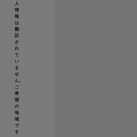
人
情
報
は
翻
訳
さ
れ
て
い
ま
せ
ん。
ご
希
望
の
地
域
で
す