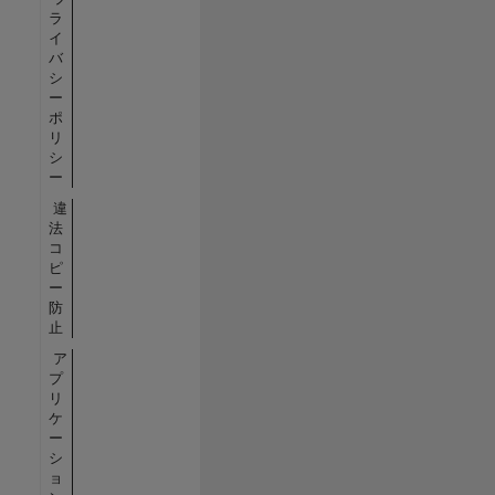
ラ
イ
バ
シ
ー
ポ
リ
シ
ー
違
法
コ
ピ
ー
防
止
ア
プ
リ
ケ
ー
シ
ョ