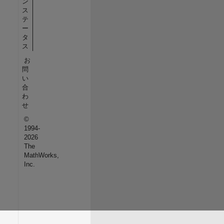
ン
ス
テ
ー
タ
ス
お
問
い
合
わ
せ
©
1994-
2026
The
MathWorks,
Inc.