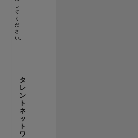
し
て
く
だ
さ
い。
タ
レ
ン
ト
ネ
ッ
ト
ワ