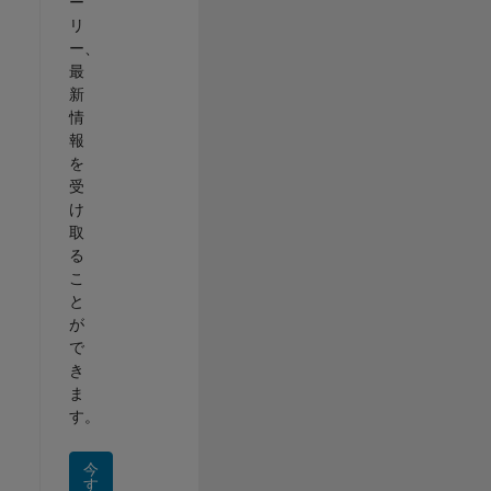
ー
リ
ー、
最
新
情
報
を
受
け
取
る
こ
と
が
で
き
ま
す。
今
す