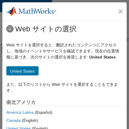
コンテンツへスキップ
MathWorks 採用
情報
Web サイトの選択
採用情報の概要
求人検索
オフィス所在地
学生・キャリア初期
Web サイトを選択すると、翻訳されたコンテンツにアクセス
オフキャンバス ナビゲーション メ
し、地域のイベントやサービスを確認できます。現在の位置情
メインコンテンツ
報に基づき、次のサイトの選択を推奨します:
United States
絞り込み条件
カスタマー サポート
United States
+
4
教育機関向けセールス
マーケティング サービス
また、以下のリストから Web サイトを選択することもできま
す。
ビジネス モデル チーム
人事
南北アメリカ
現
在、
América Latina
(Español)
こ
の
Canada
(English)
検
United States
(English)