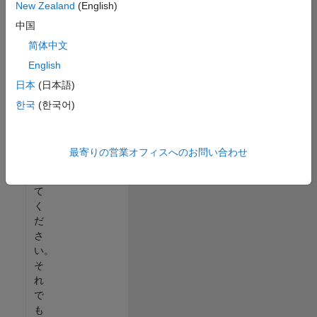
New Zealand
(English)
る
中国
か、
す
简体中文
べ
English
て
日本
(日本語)
の
求
한국
(한국어)
人
を
表
最寄りの営業オフィスへのお問い合わせ
示
し
て
く
だ
さ
い。
そ
れ
で
も