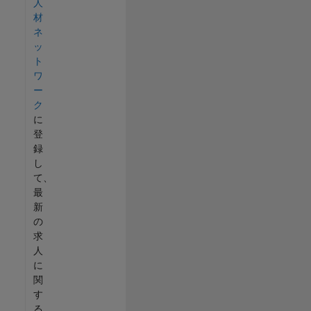
人
材
ネ
ッ
ト
ワ
ー
ク
に
登
録
し
て、
最
新
の
求
人
に
関
す
る