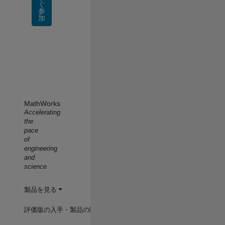
ぐ
参
加
MathWorks
Accelerating
the
pace
of
engineering
and
science
製品を見る
評価版の入手・製品の購入