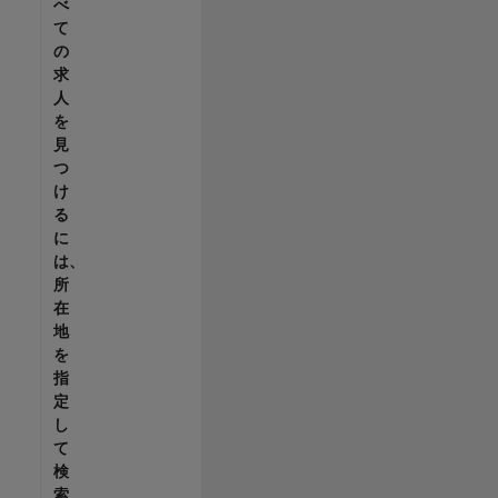
べ
て
の
求
人
を
見
つ
け
る
に
は、
所
在
地
を
指
定
し
て
検
索