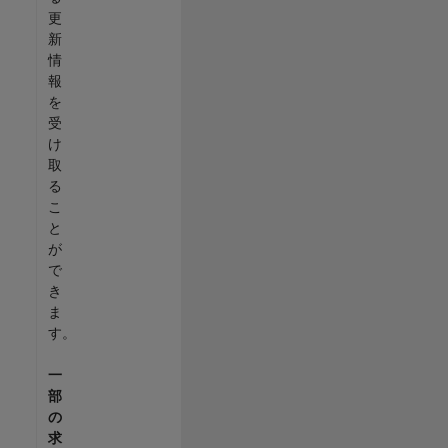
更
新
情
報
を
受
け
取
る
こ
と
が
で
き
ま
す。
一
部
の
求