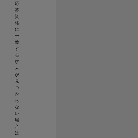
応
募
資
格
に
一
致
す
る
求
人
が
見
つ
か
ら
な
い
場
合
は、