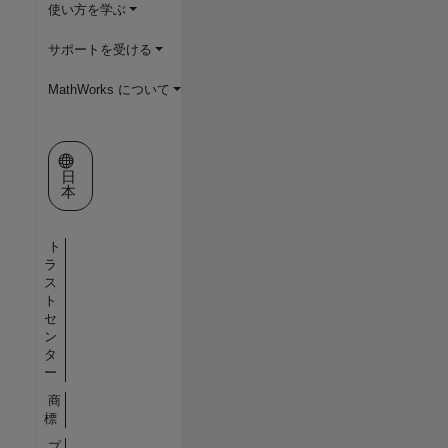
使い方を学ぶ
サポートを受ける
MathWorks について
Web サイトの選択
日
本
ト
ラ
ス
ト
セ
ン
タ
ー
商
標
プ