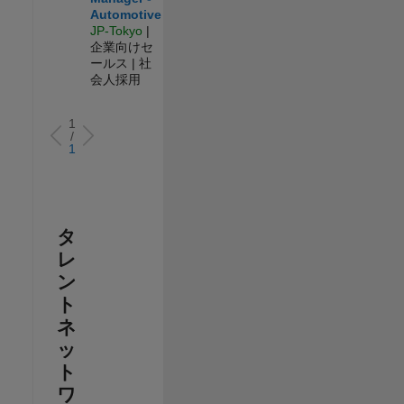
Automotive
JP-Tokyo
|
企業向けセ
ールス | 社
会人採用
1
/
1
タ
レ
ン
ト
ネ
ッ
ト
ワ