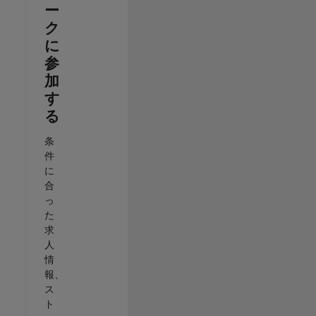
ー
ク
に
参
加
す
る
条
件
に
合
っ
た
求
人
情
報、
ス
ト