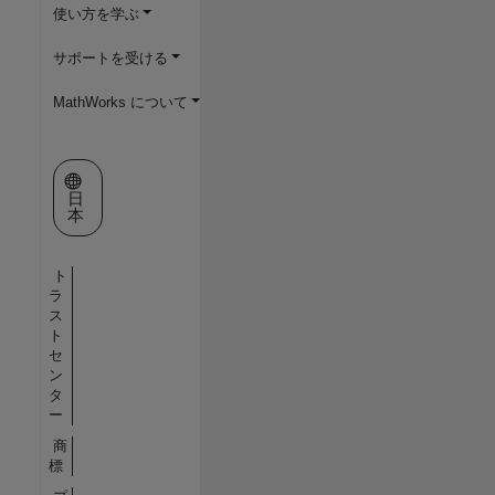
使い方を学ぶ
サポートを受ける
MathWorks について
Web サイトの選択
日
本
ト
ラ
ス
ト
セ
ン
タ
ー
商
標