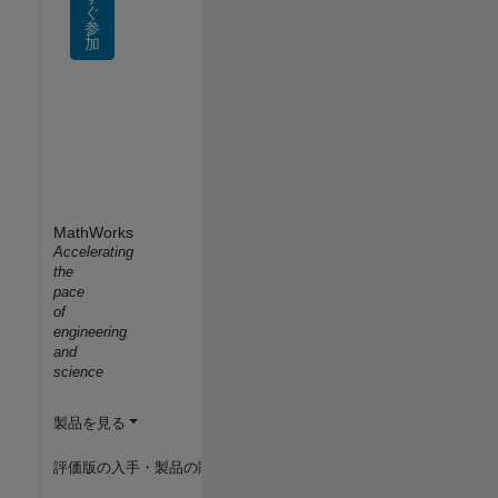
ぐ
参
加
MathWorks
Accelerating
the
pace
of
engineering
and
science
製品を見る
評価版の入手・製品の購入