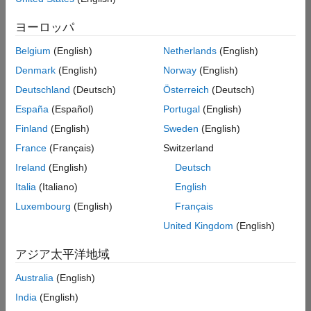
た
求
人
ヨーロッパ
の
保
存
Belgium
(English)
Netherlands
(English)
Denmark
(English)
Norway
(English)
Deutschland
(Deutsch)
Österreich
(Deutsch)
一
部
España
(Español)
Portugal
(English)
の
Finland
(English)
Sweden
(English)
求
France
(Français)
Switzerland
人
情
Ireland
(English)
Deutsch
報
Italia
(Italiano)
English
は
Luxembourg
(English)
Français
翻
訳
United Kingdom
(English)
さ
れ
アジア太平洋地域
て
Australia
(English)
い
ま
India
(English)