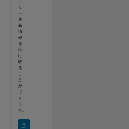
ー
リ
ー、
最
新
情
報
を
受
け
取
る
こ
と
が
で
き
ま
す。
今
す