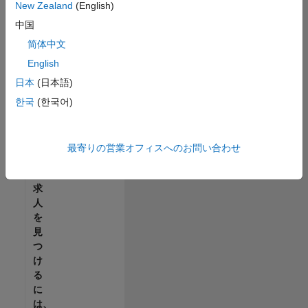
せ
New Zealand
(English)
ん。
中国
ご
希
简体中文
望
English
の
日本
(日本語)
地
域
한국
(한국어)
で
す
べ
最寄りの営業オフィスへのお問い合わせ
て
の
求
人
を
見
つ
け
る
に
は、