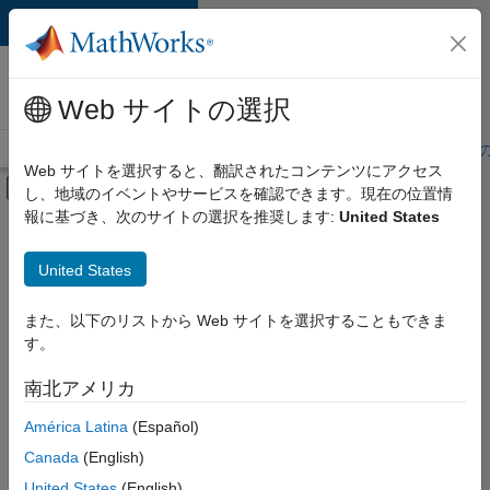
コンテンツへスキップ
MathWorks 採用
情報
Web サイトの選択
採用情報の概要
求人検索
オフィス所在地
学生・キャリア初期
Web サイトを選択すると、翻訳されたコンテンツにアクセス
オフキャンバス ナビゲーション メ
し、地域のイベントやサービスを確認できます。現在の位置情
メインコンテンツ
報に基づき、次のサイトの選択を推奨します:
United States
絞り込み条件
企業向けセールス
United States
+
7
教育機関向けセールス
マーケティング コミュニケーション
また、以下のリストから Web サイトを選択することもできま
す。
マーケティング サービス
ビジネス モデル チーム
南北アメリカ
並べ替え
経理および財務
América Latina
(Español)
人事
Canada
(English)
選
択
法務
United States
(English)
し