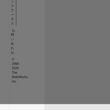
ン
ス
テ
ー
タ
ス
お
問
い
合
わ
せ
©
1994-
2026
The
MathWorks,
Inc.