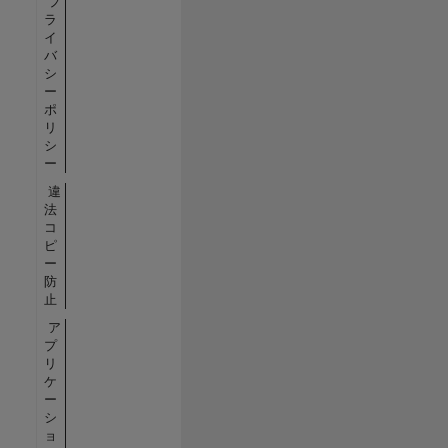
プ
ラ
イ
バ
シ
ー
ポ
リ
シ
ー
違
法
コ
ピ
ー
防
止
ア
プ
リ
ケ
ー
シ
ョ