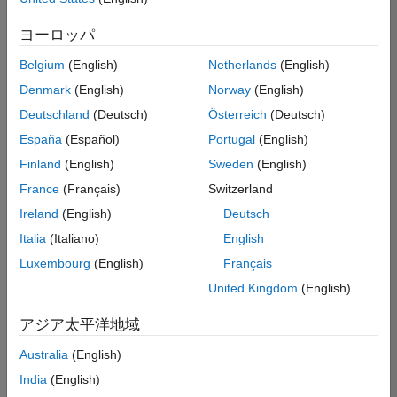
た
求
人
ヨーロッパ
の
保
存
Belgium
(English)
Netherlands
(English)
Denmark
(English)
Norway
(English)
Deutschland
(Deutsch)
Österreich
(Deutsch)
一
部
España
(Español)
Portugal
(English)
の
Finland
(English)
Sweden
(English)
求
France
(Français)
Switzerland
人
情
Ireland
(English)
Deutsch
報
Italia
(Italiano)
English
は
Luxembourg
(English)
Français
翻
訳
United Kingdom
(English)
さ
れ
アジア太平洋地域
て
Australia
(English)
い
ま
India
(English)