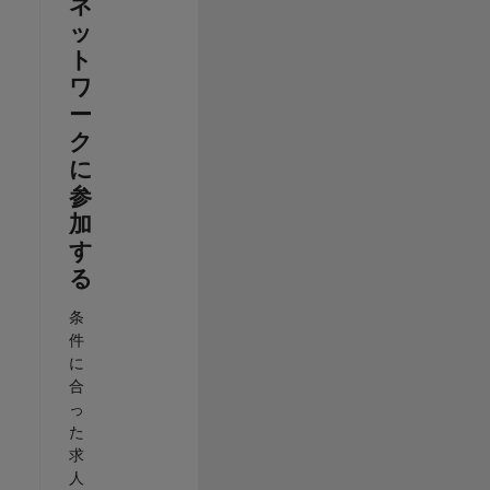
ネ
ッ
ト
ワ
ー
ク
に
参
加
す
る
条
件
に
合
っ
た
求
人