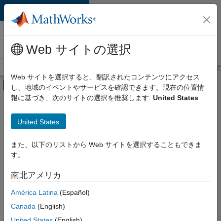
コンテンツへスキップ
MathWorks 採用
情報
Web サイトの選択
採用情報の概要
求人検索
オフィス所在地
学生・キャリア初期
Web サイトを選択すると、翻訳されたコンテンツにアクセス
オフキャンバス ナビゲーション メ
し、地域のイベントやサービスを確認できます。現在の位置情
メインコンテンツ
報に基づき、次のサイトの選択を推奨します:
United States
絞り込み条件
企業向けセールス
United States
+
6
教育機関向けセールス
インサイド セールス
また、以下のリストから Web サイトを選択することもできま
す。
マーケティング サービス
ビジネス モデル チーム
南北アメリカ
並べ替え
経理および財務
América Latina
(Español)
人事
Canada
(English)
選
択
United States
(English)
し