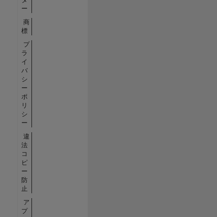
ー
商
標
プ
ラ
イ
バ
シ
ー
ポ
リ
シ
ー
違
法
コ
ピ
ー
防
止
ア
プ