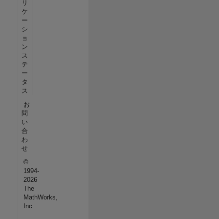
リ
ケ
ー
シ
ョ
ン
ス
テ
ー
タ
ス
お
問
い
合
わ
せ
©
1994-
2026
The
MathWorks,
Inc.