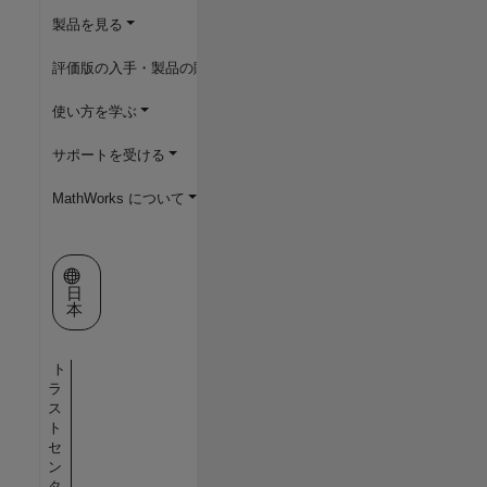
製品を見る
評価版の入手・製品の購入
使い方を学ぶ
サポートを受ける
MathWorks について
Web サイトの選択
日
本
ト
ラ
ス
ト
セ
ン
タ