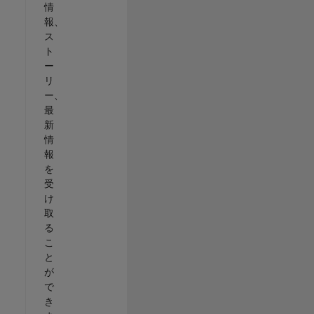
情
報、
ス
ト
ー
リ
ー、
最
新
情
報
を
受
け
取
る
こ
と
が
で
き