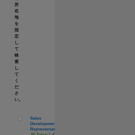
所
在
地
を
指
定
し
て
検
索
し
て
く
だ
さ
い。
Sales Development Representative
Sales
Development
Representative
JP-Tokyo
| イン