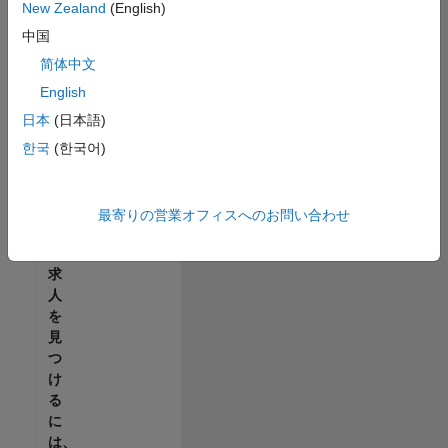
せ
New Zealand
(English)
ん。
中国
ご
希
简体中文
望
English
の
日本
(日本語)
地
域
한국
(한국어)
で
す
べ
最寄りの営業オフィスへのお問い合わせ
て
の
求
人
を
見
つ
け
る
に
は、