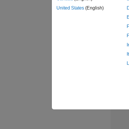
United States
(English)
Sal
F
I
Sen
I
2 /
2