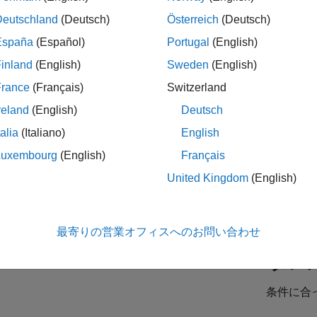
Deutschland
(Deutsch)
Österreich
(Deutsch)
España
(Español)
Portugal
(English)
es Development Representative
Sales Development Representative
JP-Tokyo
| インサイド セールス | 社会人採用
inland
(English)
Sweden
(English)
At MathWorks, you'll help shape tomorrow's innovations. We'll eq
France
(Français)
Switzerland
first six months.
reland
(English)
Deutsch
ior Sales Account Manager - Automotive
Senior Sales Account Manager - Automotive
talia
(Italiano)
English
JP-Tokyo
| 企業向けセールス | 社会人採用
As a Senior Sales Account Manager for the Automotive industry, y
Luxembourg
(English)
Français
embedded applications and software/solutions such as data
United Kingdom
(English)
最寄りの営業オフィスへのお問い合わせ
タレ
条件に合