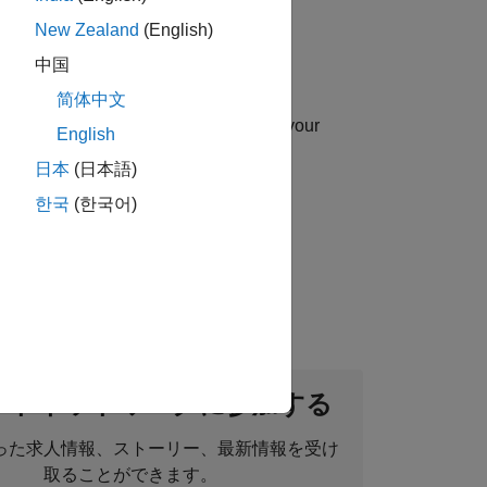
New Zealand
(English)
中国
简体中文
uip you with essential sales skills in your
English
日本
(日本語)
한국
(한국어)
ou will sell engineering applications,
ントネットワークに参加する
った求人情報、ストーリー、最新情報を受け
取ることができます。