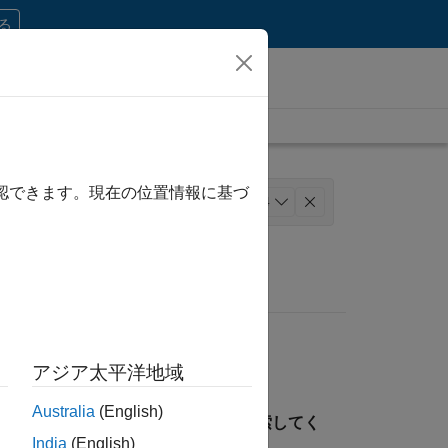
する
確認できます。現在の位置情報に基づ
セールス
マーケティング サービス
+
4
アジア太平洋地域
Australia
(English)
見つけるには、所在地を指定して検索してく
India
(English)