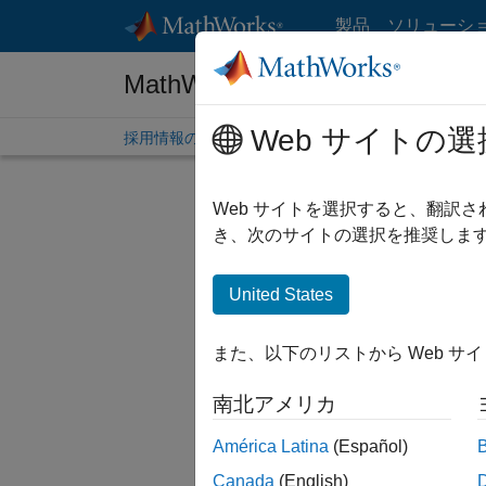
コンテンツへスキップ
製品
ソリューシ
MathWorks 採用情報
Web サイトの選
採用情報の概要
求人検索
オフィス所在地
学生
Web サイトを選択すると、翻訳
絞り込
き、次のサイトの選択を推奨します
United States
並べ替
また、以下のリストから Web サ
選択した
南北アメリカ
América Latina
(Español)
一部の求
Canada
(English)
ださい。