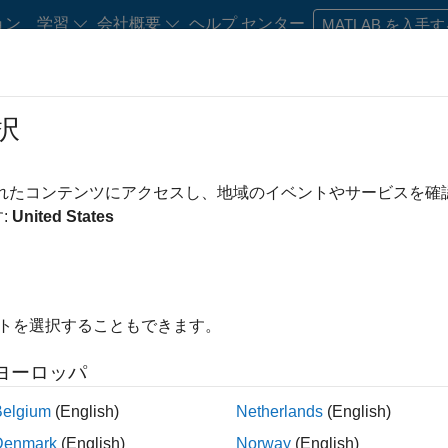
ョン
学習
会社概要
ヘルプ センター
MATLAB を入手
択
・キャリア初期の方
リソース
キャリア アカウント
されたコンテンツにアクセスし、地域のイベントやサービスを
み条件
IT
企業向けセールス
教育機関向けセールス
インサイド 
:
United States
ビジネス モデル チーム
経理および財務
人事
法務
え
イトを選択することもできます。
求人の保存
ヨーロッパ
Belgium
(English)
Netherlands
(English)
人情報は翻訳されていません。ご希望の地域ですべての求人を
Denmark
(English)
Norway
(English)