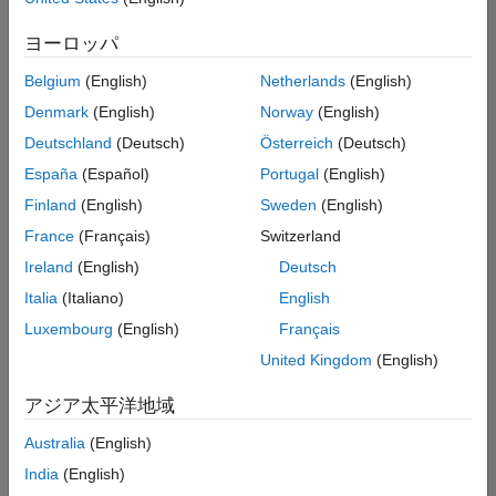
索
条
ヨーロッパ
件
に
Belgium
(English)
Netherlands
(English)
一
致
Denmark
(English)
Norway
(English)
す
Deutschland
(Deutsch)
Österreich
(Deutsch)
る
求
España
(Español)
Portugal
(English)
人
Finland
(English)
Sweden
(English)
は
あ
France
(Français)
Switzerland
り
Ireland
(English)
Deutsch
ま
せ
Italia
(Italiano)
English
ん。
Luxembourg
(English)
Français
検
United Kingdom
(English)
索
範
アジア太平洋地域
囲
Australia
(English)
を
広
India
(English)
げ