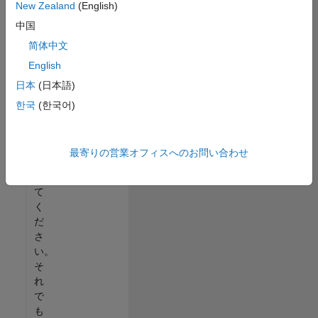
New Zealand
(English)
る
中国
か、
す
简体中文
べ
English
て
日本
(日本語)
の
求
한국
(한국어)
人
を
表
最寄りの営業オフィスへのお問い合わせ
示
し
て
く
だ
さ
い。
そ
れ
で
も