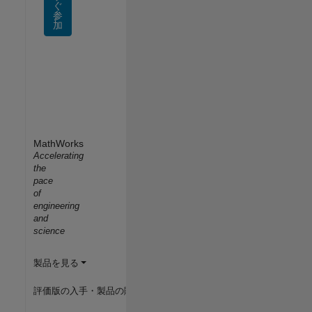
ぐ
参
加
MathWorks
Accelerating
the
pace
of
engineering
and
science
製品を見る
評価版の入手・製品の購入