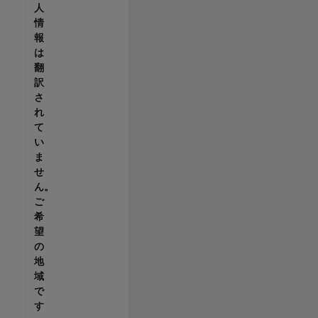
人
情
報
は
翻
訳
さ
れ
て
い
ま
せ
ん。
ご
希
望
の
地
域
で
す