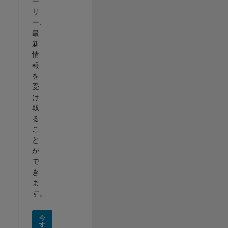
ー
リ
ー、
最
新
情
報
を
受
け
取
る
こ
と
が
で
き
ま
す。
今
す