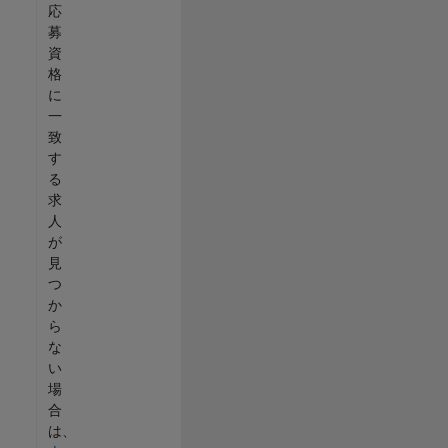
応
募
資
格
に
一
致
す
る
求
人
が
見
つ
か
ら
な
い
場
合
は、