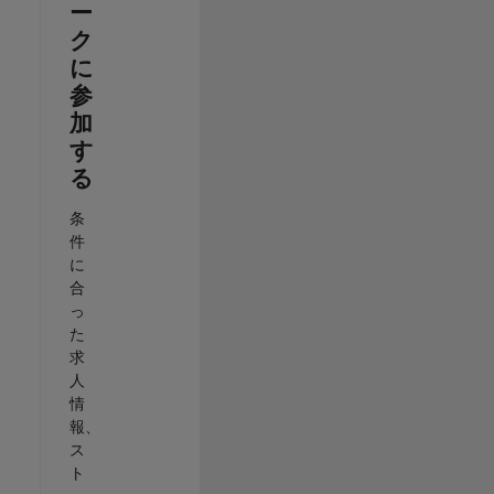
ー
ク
に
参
加
す
る
条
件
に
合
っ
た
求
人
情
報、
ス
ト