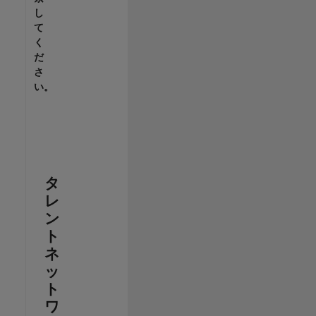
し
て
く
だ
さ
い。
タ
レ
ン
ト
ネ
ッ
ト
ワ