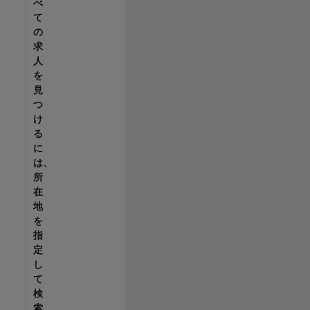
べ
て
の
求
人
を
見
つ
け
る
に
は、
所
在
地
を
指
定
し
て
検
索