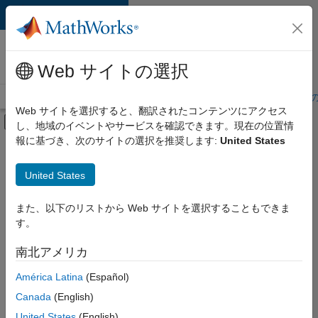
コンテンツへスキップ
MathWorks 採用
情報
Web サイトの選択
採用情報の概要
求人検索
オフィス所在地
学生・キャリア初期
Web サイトを選択すると、翻訳されたコンテンツにアクセス
オフキャンバス ナビゲーション メ
し、地域のイベントやサービスを確認できます。現在の位置情
メインコンテンツ
報に基づき、次のサイトの選択を推奨します:
United States
絞り込み条件
カスタマー サポート
United States
+
4
教育機関向けセールス
マーケティング コミュニケーション
また、以下のリストから Web サイトを選択することもできま
す。
マーケティング サービス
オフィス・管理サービス
南北アメリカ
現
在、
América Latina
(Español)
こ
の
Canada
(English)
検
United States
(English)