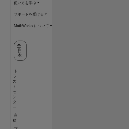
使い方を学ぶ
サポートを受ける
MathWorks について
Web サイトの選択
日
本
ト
ラ
ス
ト
セ
ン
タ
ー
商
標
プ