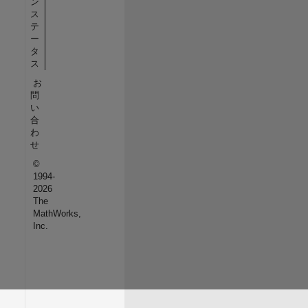
ン
ス
テ
ー
タ
ス
お
問
い
合
わ
せ
©
1994-
2026
The
MathWorks,
Inc.