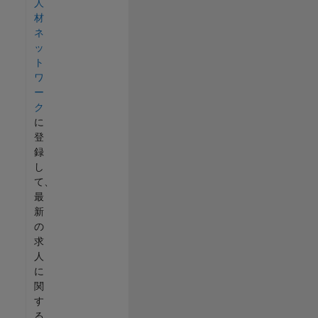
人
材
ネ
ッ
ト
ワ
ー
ク
に
登
録
し
て、
最
新
の
求
人
に
関
す
る