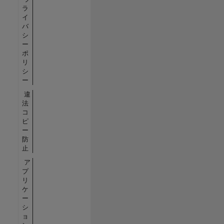
ラ
イ
バ
シ
ー
ポ
リ
シ
ー
違
法
コ
ピ
ー
防
止
ア
プ
リ
ケ
ー
シ
ョ