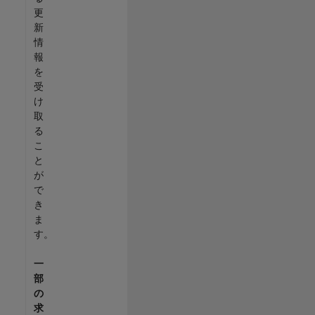
更
新
情
報
を
受
け
取
る
こ
と
が
で
き
ま
す。
一
部
の
求