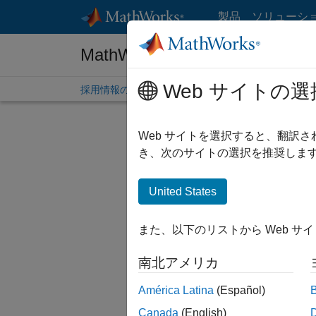
コンテンツへスキップ
製品
ソリューシ
MathWorks 採用情報
Web サイトの選
採用情報の概要
求人検索
オフィス所在地
学生
Web サイトを選択すると、翻訳
絞り込
き、次のサイトの選択を推奨します
United States
並べ替
また、以下のリストから Web サ
選択した
南北アメリカ
América Latina
(Español)
一部の求
Canada
(English)
ださい。