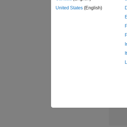
United States
(English)
Sen
F
I
I
1 /
1