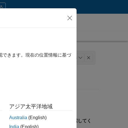
する
確認できます。現在の位置情報に基づ
ペレーション
+
4
よび財務
法務
アジア太平洋地域
Australia
(English)
見つけるには、所在地を指定して検索してく
India
(English)