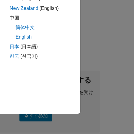
New Zealand
(English)
中国
简体中文
ou will sell engineering applications,
English
日本
(日本語)
한국
(한국어)
ントネットワークに参加する
った求人情報、ストーリー、最新情報を受け
取ることができます。
今すぐ参加