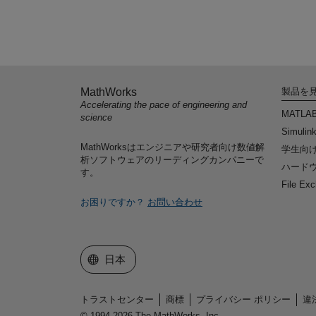
MathWorks
製品を
Accelerating the pace of engineering and
MATLA
science
Simulin
MathWorksはエンジニアや研究者向け数値解
学生向
析ソフトウェアのリーディングカンパニーで
ハードウ
す。
File Ex
お困りですか？
お問い合わせ
Web サイトの選択
日本
トラストセンター
商標
プライバシー ポリシー
違
© 1994-2026 The MathWorks, Inc.