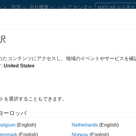
ョン
学習
会社概要
ヘルプ センター
MATLAB を入手
択
・キャリア初期の方
リソース
キャリア アカウント
されたコンテンツにアクセスし、地域のイベントやサービスを
み条件
IT
企業向けセールス
教育機関向けセールス
セールス オ
:
United States
マーケティング コミュニケーション
ビジネス モデル チーム
経理お
え
イトを選択することもできます。
求人の保存
ヨーロッパ
Belgium
(English)
Netherlands
(English)
人情報は翻訳されていません。ご希望の地域ですべての求人を
Denmark
(English)
Norway
(English)