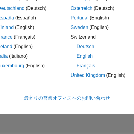
Deutschland
(Deutsch)
Österreich
(Deutsch)
España
(Español)
Portugal
(English)
ior Sales Account Manager - Automotive
Senior Sales Account Manager - Automotive
JP-Tokyo
| 企業向けセールス | 社会人採用
inland
(English)
Sweden
(English)
As a Senior Sales Account Manager for the Automotive industry, y
France
(Français)
Switzerland
embedded applications and software/solutions such as data
reland
(English)
Deutsch
talia
(Italiano)
English
Luxembourg
(English)
Français
United Kingdom
(English)
タレ
条件に合
最寄りの営業オフィスへのお問い合わせ