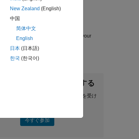
New Zealand
(English)
中国
简体中文
uip you with essential sales skills in your
English
日本
(日本語)
한국
(한국어)
ントネットワークに参加する
った求人情報、ストーリー、最新情報を受け
取ることができます。
今すぐ参加