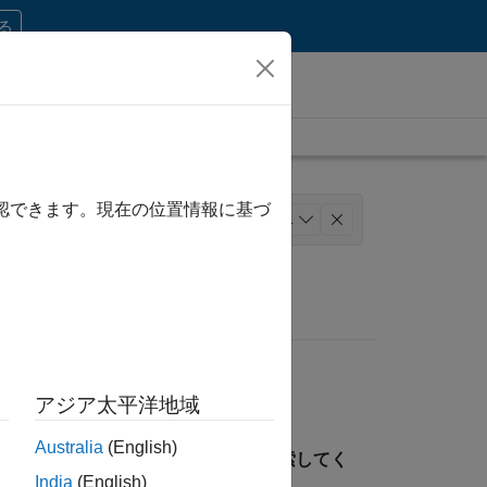
する
確認できます。現在の位置情報に基づ
ーション
法務
+
1
アジア太平洋地域
Australia
(English)
見つけるには、所在地を指定して検索してく
India
(English)