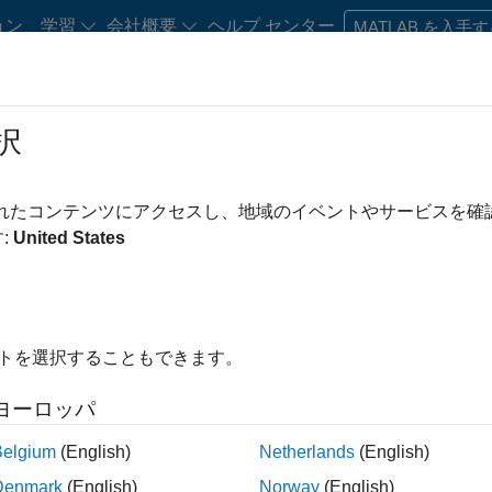
ョン
学習
会社概要
ヘルプ センター
MATLAB を入手
択
・キャリア初期の方
リソース
キャリア アカウント
されたコンテンツにアクセスし、地域のイベントやサービスを
み条件
カスタマー サポート
インサイド セールス
マーケティング コミュニケ
:
United States
オフィス・管理サービス
え
イトを選択することもできます。
求人の保存
ヨーロッパ
Belgium
(English)
Netherlands
(English)
人情報は翻訳されていません。ご希望の地域ですべての求人を
Denmark
(English)
Norway
(English)