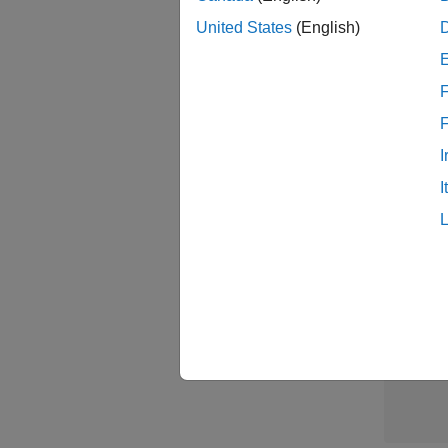
United States
(English)
Sal
F
I
I
1 /
1