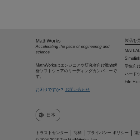
MathWorks
製品を
Accelerating the pace of engineering and
MATLA
science
Simulin
MathWorksはエンジニアや研究者向け数値解
学生向
析ソフトウェアのリーディングカンパニーで
ハードウ
す。
File Ex
お困りですか？
お問い合わせ
Web サイトの選択
日本
トラストセンター
商標
プライバシー ポリシー
違
© 1994-2026 The MathWorks, Inc.