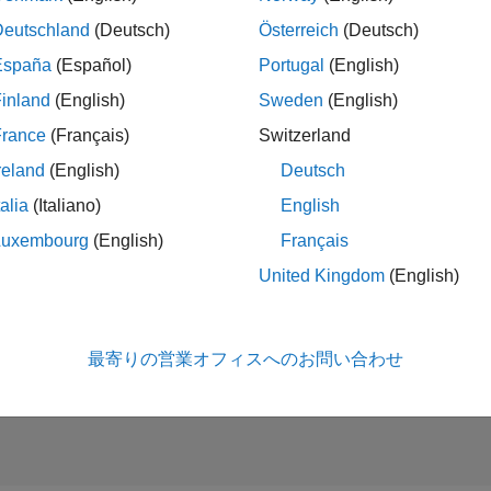
Deutschland
(Deutsch)
Österreich
(Deutsch)
España
(Español)
Portugal
(English)
es Development Representative
Sales Development Representative
JP-Tokyo
| インサイド セールス | 社会人採用
inland
(English)
Sweden
(English)
At MathWorks, you'll help shape tomorrow's innovations. We'll eq
France
(Français)
Switzerland
first six months.
reland
(English)
Deutsch
talia
(Italiano)
English
Luxembourg
(English)
Français
United Kingdom
(English)
タレ
条件に合
最寄りの営業オフィスへのお問い合わせ