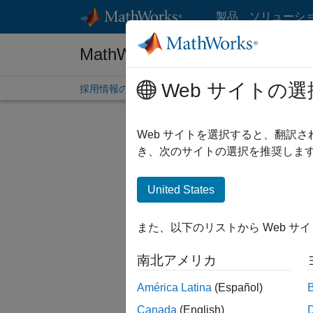
コンテンツへスキップ
製品
ソリューシ
MathWorks 採用情報
Web サイトの選
採用情報の概要
求人検索
オフィス所在地
学生
Web サイトを選択すると、翻訳
絞り込
き、次のサイトの選択を推奨します
United States
並べ替
また、以下のリストから Web サ
選択した
南北アメリカ
América Latina
(Español)
一部の求
Canada
(English)
ださい。