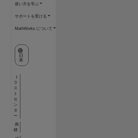
使い方を学ぶ
サポートを受ける
MathWorks について
Web サイトの選択
日
本
ト
ラ
ス
ト
セ
ン
タ
ー
商
標