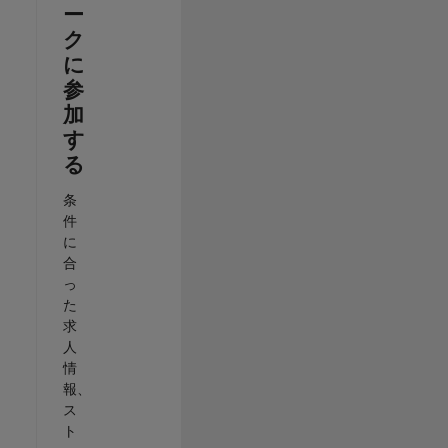
ー
ク
に
参
加
す
る
条
件
に
合
っ
た
求
人
情
報、
ス
ト