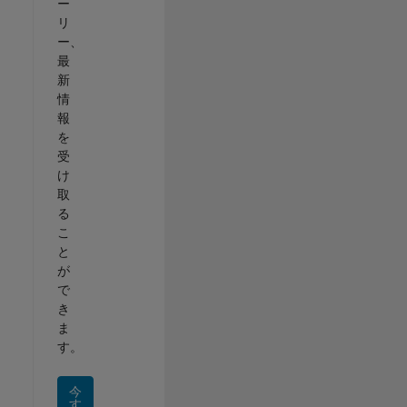
ー
リ
ー、
最
新
情
報
を
受
け
取
る
こ
と
が
で
き
ま
す。
今
す