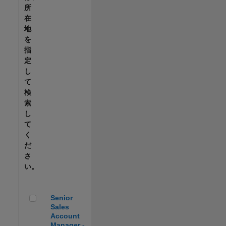
所
在
地
を
指
定
し
て
検
索
し
て
く
だ
さ
い。
Senior Sales Account Manager - Automotive
Senior
Sales
Account
Manager -