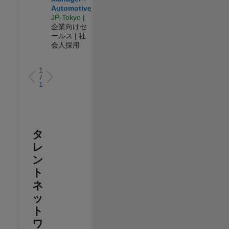
Automotive
JP-Tokyo
|
企業向けセ
ールス | 社
会人採用
1
/
1
タ
レ
ン
ト
ネ
ッ
ト
ワ