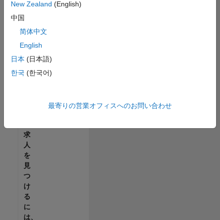
せ
New Zealand
(English)
ん。
中国
ご
希
简体中文
望
English
の
日本
(日本語)
地
域
한국
(한국어)
で
す
べ
最寄りの営業オフィスへのお問い合わせ
て
の
求
人
を
見
つ
け
る
に
は、