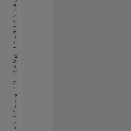
プ
ラ
イ
バ
シ
ー
ポ
リ
シ
ー
違
法
コ
ピ
ー
防
止
ア
プ
リ
ケ
ー
シ
ョ