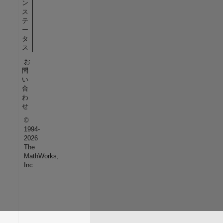
ン
ス
テ
ー
タ
ス
お
問
い
合
わ
せ
©
1994-
2026
The
MathWorks,
Inc.