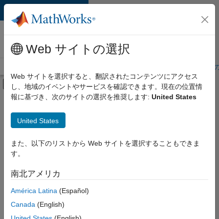
コンテンツへスキップ
MathWorks 採用
情報
Web サイトの選択
採用情報の概要
求人検索
オフィス所在地
学生・キャリア初期
Web サイトを選択すると、翻訳されたコンテンツにアクセス
オフキャンバス ナビゲーション メ
し、地域のイベントやサービスを確認できます。現在の位置情
メインコンテンツ
報に基づき、次のサイトの選択を推奨します:
United States
絞り込み条件
企業向けセールス
United States
+
5
カスタマー サポート
教育機関向けセールス
また、以下のリストから Web サイトを選択することもできま
す。
セールス オペレーション
マーケティング サービス
南北アメリカ
並べ替え
法務
América Latina
(Español)
Canada
(English)
選
択
United States
(English)
し