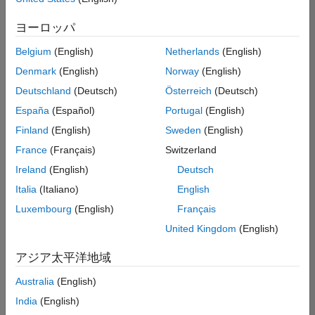
た
求
人
ヨーロッパ
の
保
存
Belgium
(English)
Netherlands
(English)
Denmark
(English)
Norway
(English)
Deutschland
(Deutsch)
Österreich
(Deutsch)
一
部
España
(Español)
Portugal
(English)
の
Finland
(English)
Sweden
(English)
求
France
(Français)
Switzerland
人
情
Ireland
(English)
Deutsch
報
Italia
(Italiano)
English
は
Luxembourg
(English)
Français
翻
訳
United Kingdom
(English)
さ
れ
アジア太平洋地域
て
Australia
(English)
い
ま
India
(English)