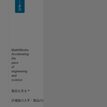
ぐ
参
加
MathWorks
Accelerating
the
pace
of
engineering
and
science
製品を見る
評価版の入手・製品の購入