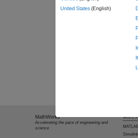
United States
(English)
F
I
I
MathWorks
製品を
Accelerating the pace of engineering and
MATLA
science
Simulin