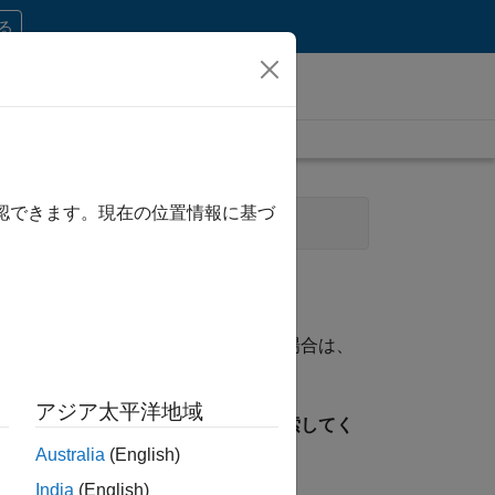
する
確認できます。現在の位置情報に基づ
経理および財務
法務
資格に一致する求人が見つからない場合は、
ことができます。
アジア太平洋地域
見つけるには、所在地を指定して検索してく
Australia
(English)
India
(English)