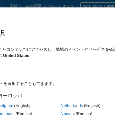
ョン
学習
会社概要
ヘルプ センター
MATLAB を入手
択
・キャリア初期の方
リソース
キャリア アカウント
されたコンテンツにアクセスし、地域のイベントやサービスを
絞り込み条件
カスタマー サポート
マーケティング コミュニケーション
:
United States
この検索条件に一致する求人はありません。
を広げるか、
すべての求人を表示
してください。それでも応募
イトを選択することもできます。
トワーク
に登録して、最新の求人に関する更新情報を受け取る
ヨーロッパ
人情報は翻訳されていません。ご希望の地域ですべての求人を
Belgium
(English)
Netherlands
(English)
Denmark
(English)
Norway
(English)