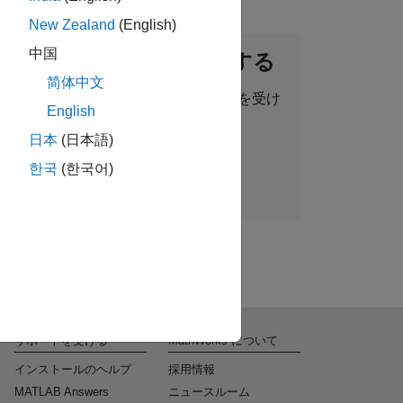
New Zealand
(English)
中国
ントネットワークに参加する
简体中文
った求人情報、ストーリー、最新情報を受け
English
取ることができます。
日本
(日本語)
한국
(한국어)
今すぐ参加
サポートを受ける
MathWorks について
インストールのヘルプ
採用情報
MATLAB Answers
ニュースルーム