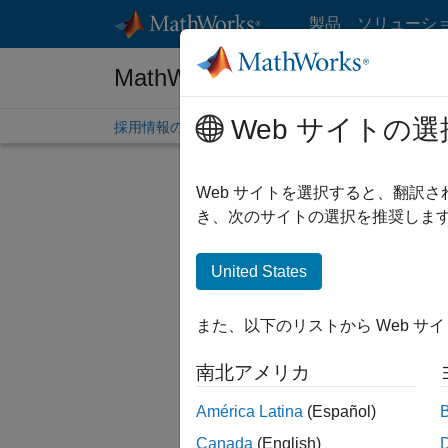
コンテンツへスキップ
製品
ソリューシ
MathWorks 採用情報
Web サイトの選
採用情報の概要
求人検索
オフィス所在地
学生
Web サイトを選択すると、翻訳
き、次のサイトの選択を推奨します
United States
現在、
検索範囲
また、以下のリストから Web サ
人材ネッ
南北アメリカ
一部の求
ださい。
América Latina
(Español)
Canada
(English)