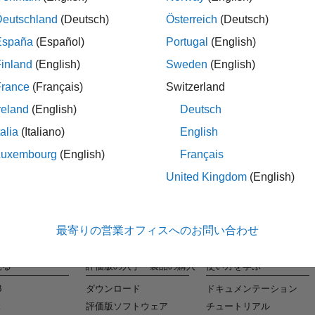
Deutschland
(Deutsch)
Österreich
(Deutsch)
España
(Español)
Portugal
(English)
タレ
inland
(English)
Sweden
(English)
条件に合
France
(Français)
Switzerland
reland
(English)
Deutsch
talia
(Italiano)
English
Luxembourg
(English)
Français
United Kingdom
(English)
最寄りの営業オフィスへのお問い合わせ
見る
評価版の入手・製品の購入
使い方を学ぶ
B
ダウンロード
ドキュメンテーション
k
評価版ソフトウェア
チュートリアル