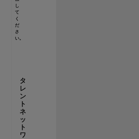
し
て
く
だ
さ
い。
タ
レ
ン
ト
ネ
ッ
ト
ワ