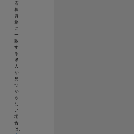
応
募
資
格
に
一
致
す
る
求
人
が
見
つ
か
ら
な
い
場
合
は、