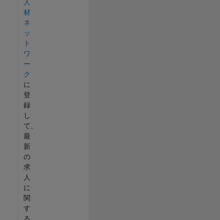
人
材
ネ
ッ
ト
ワ
ー
ク
に
登
録
し
て、
最
新
の
求
人
に
関
す
る