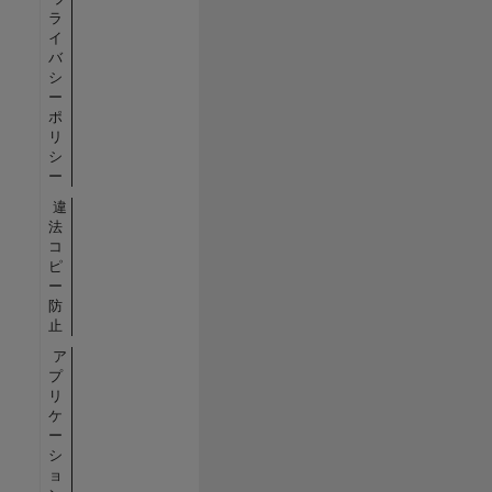
ラ
イ
バ
シ
ー
ポ
リ
シ
ー
違
法
コ
ピ
ー
防
止
ア
プ
リ
ケ
ー
シ
ョ