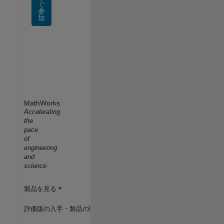
ぐ
参
加
MathWorks
Accelerating
the
pace
of
engineering
and
science
製品を見る
評価版の入手・製品の購入