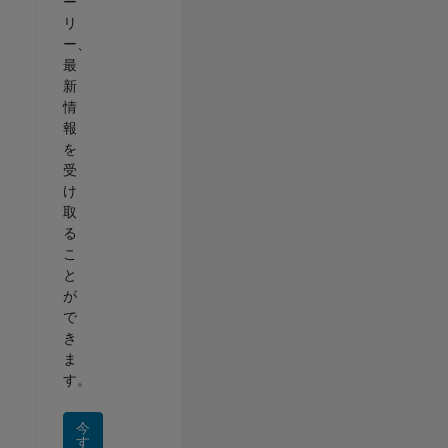
ー
リ
ー、
最
新
情
報
を
受
け
取
る
こ
と
が
で
き
ま
す。
今
す