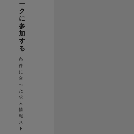
ー
ク
に
参
加
す
る
条
件
に
合
っ
た
求
人
情
報、
ス
ト