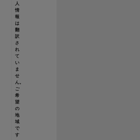
人
情
報
は
翻
訳
さ
れ
て
い
ま
せ
ん。
ご
希
望
の
地
域
で
す