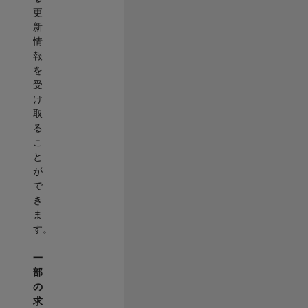
更
新
情
報
を
受
け
取
る
こ
と
が
で
き
ま
す。
一
部
の
求