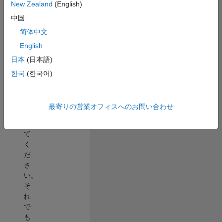
New Zealand
(English)
る
中国
か、
す
简体中文
べ
English
て
日本
(日本語)
の
求
한국
(한국어)
人
を
表
最寄りの営業オフィスへのお問い合わせ
示
し
て
く
だ
さ
い。
そ
れ
で
も