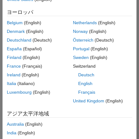
索
条
ヨーロッパ
件
に
Belgium
(English)
Netherlands
(English)
一
致
Denmark
(English)
Norway
(English)
す
Deutschland
(Deutsch)
Österreich
(Deutsch)
る
求
España
(Español)
Portugal
(English)
人
Finland
(English)
Sweden
(English)
は
あ
France
(Français)
Switzerland
り
Ireland
(English)
Deutsch
ま
せ
Italia
(Italiano)
English
ん。
Luxembourg
(English)
Français
検
United Kingdom
(English)
索
範
アジア太平洋地域
囲
Australia
(English)
を
広
India
(English)
げ