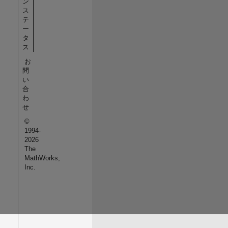
ン
ス
テ
ー
タ
ス
お
問
い
合
わ
せ
©
1994-
2026
The
MathWorks,
Inc.