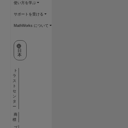
使い方を学ぶ
サポートを受ける
MathWorks について
Web サイトの選択
日
本
ト
ラ
ス
ト
セ
ン
タ
ー
商
標
プ