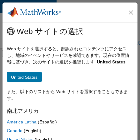
コンテンツへスキップ
MathWorks 採用
情報
Web サイトの選択
採用情報の概要
求人検索
オフィス所在地
学生・キャリア初期
Web サイトを選択すると、翻訳されたコンテンツにアクセス
オフキャンバス ナビゲーション メ
し、地域のイベントやサービスを確認できます。現在の位置情
メインコンテンツ
報に基づき、次のサイトの選択を推奨します:
United States
絞り込み条件
カスタマー サポート
United States
+
5
教育機関向けセールス
マーケティング コミュニケーション
また、以下のリストから Web サイトを選択することもできま
す。
ビジネス モデル チーム
経理および財務
南北アメリカ
現
在、
法務
América Latina
(Español)
こ
の
Canada
(English)
検
United States
(English)