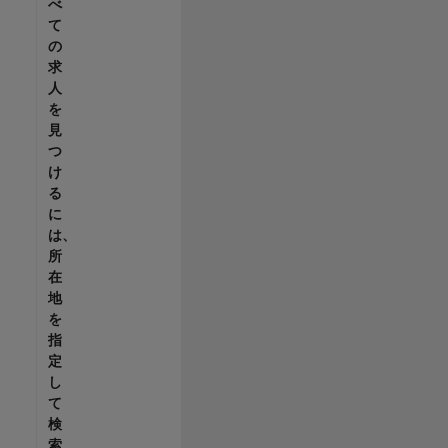
べ
て
の
求
人
を
見
つ
け
る
に
は、
所
在
地
を
指
定
し
て
検
索