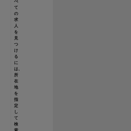
べ
て
の
求
人
を
見
つ
け
る
に
は、
所
在
地
を
指
定
し
て
検
索