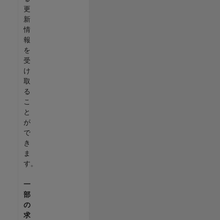
更
新
情
報
を
受
け
取
る
こ
と
が
で
き
ま
す。
一
部
の
求