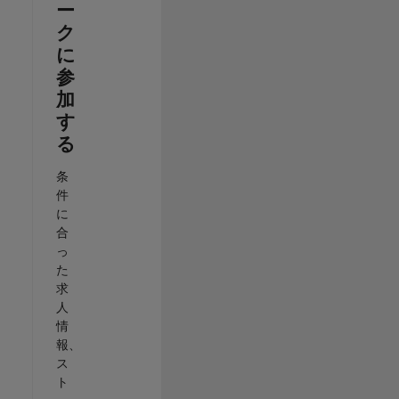
ー
ク
に
参
加
す
る
条
件
に
合
っ
た
求
人
情
報、
ス
ト