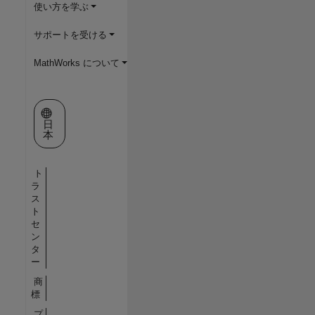
使い方を学ぶ
サポートを受ける
MathWorks について
Web サイトの選択
日
本
ト
ラ
ス
ト
セ
ン
タ
ー
商
標
プ