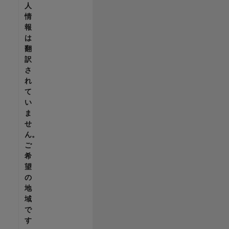
人
情
報
は
翻
訳
さ
れ
て
い
ま
せ
ん。
ご
希
望
の
地
域
で
す