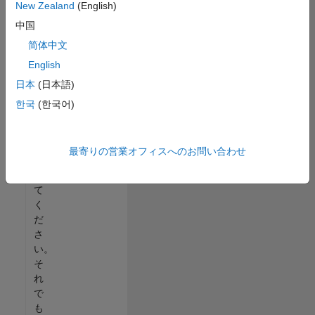
New Zealand
(English)
る
中国
か、
す
简体中文
べ
English
て
日本
(日本語)
の
求
한국
(한국어)
人
を
表
最寄りの営業オフィスへのお問い合わせ
示
し
て
く
だ
さ
い。
そ
れ
で
も