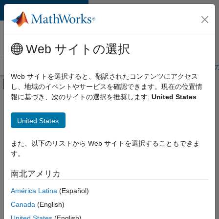
コンテンツへスキップ
MathWorks 採用
情報
Web サイトの選択
採用情報の概要
求人検索
オフィス所在地
学生・キャリア初期
Web サイトを選択すると、翻訳されたコンテンツにアクセス
オフキャンバス ナビゲーション メ
し、地域のイベントやサービスを確認できます。現在の位置情
メインコンテンツ
報に基づき、次のサイトの選択を推奨します:
United States
絞り込み条件
IT
United States
+
6
教育機関向けセールス
マーケティング コミュニケーション
また、以下のリストから Web サイトを選択することもできま
す。
ビジネス モデル チーム
経理および財務
南北アメリカ
現
在、
人事
América Latina
(Español)
こ
法務
の
Canada
(English)
検
United States
(English)