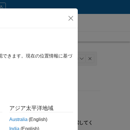
する
確認できます。現在の位置情報に基づ
 コミュニケーション
+
4
務
人事
アジア太平洋地域
Australia
(English)
見つけるには、所在地を指定して検索してく
India
(English)