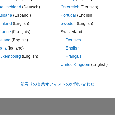
Deutschland
(Deutsch)
Österreich
(Deutsch)
España
(Español)
Portugal
(English)
es Development Representative
Sales Development Representative
JP-Tokyo
| インサイド セールス | 社会人採用
inland
(English)
Sweden
(English)
At MathWorks, you'll help shape tomorrow's innovations. We'll eq
France
(Français)
Switzerland
first six months.
reland
(English)
Deutsch
talia
(Italiano)
English
Luxembourg
(English)
Français
United Kingdom
(English)
タレ
条件に合
最寄りの営業オフィスへのお問い合わせ