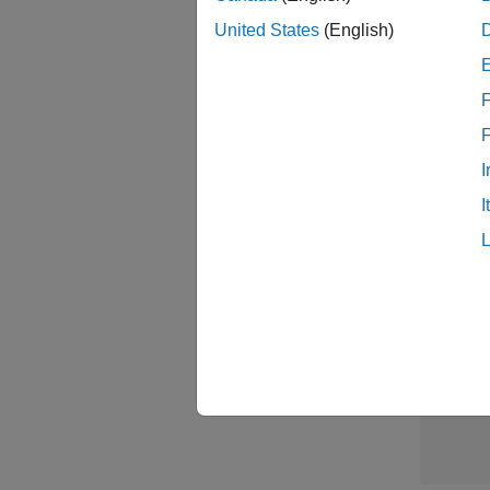
United States
(English)
Sal
F
I
I
1 /
1