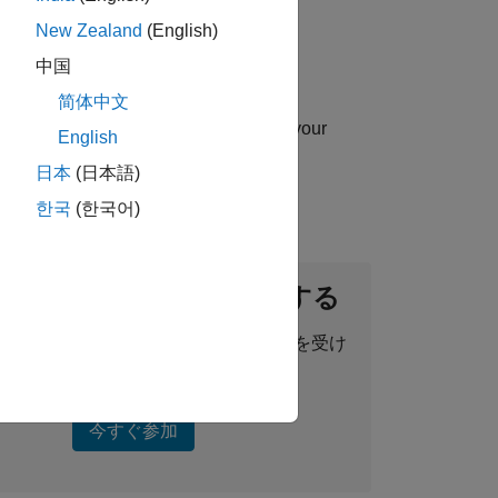
New Zealand
(English)
中国
简体中文
uip you with essential sales skills in your
English
日本
(日本語)
한국
(한국어)
ントネットワークに参加する
った求人情報、ストーリー、最新情報を受け
取ることができます。
今すぐ参加