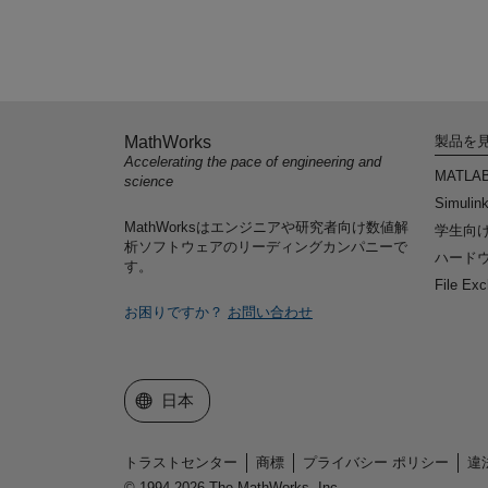
MathWorks
製品を
Accelerating the pace of engineering and
MATLA
science
Simulin
MathWorksはエンジニアや研究者向け数値解
学生向
析ソフトウェアのリーディングカンパニーで
ハードウ
す。
File Ex
お困りですか？
お問い合わせ
Web サイトの選択
日本
トラストセンター
商標
プライバシー ポリシー
違
© 1994-2026 The MathWorks, Inc.