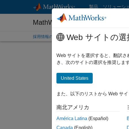
コンテンツへスキップ
製品
ソリューシ
MathWorks 採用情報
Web サイトの選
採用情報の概要
求人検索
オフィス所在地
学生
Web サイトを選択すると、翻訳
絞り込
き、次のサイトの選択を推奨します
United States
並べ替
また、以下のリストから Web サ
選択した
南北アメリカ
América Latina
(Español)
一部の求
Canada
(English)
ださい。