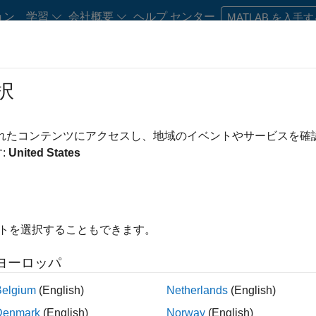
ョン
学習
会社概要
ヘルプ センター
MATLAB を入手
択
・キャリア初期の方
リソース
キャリア アカウント
されたコンテンツにアクセスし、地域のイベントやサービスを
み条件
IT
教育機関向けセールス
インサイド セールス
マーケティング
:
United States
マーケティング サービス
ビジネス モデル チーム
経理および財
え
イトを選択することもできます。
求人の保存
ヨーロッパ
Belgium
(English)
Netherlands
(English)
人情報は翻訳されていません。ご希望の地域ですべての求人を
Denmark
(English)
Norway
(English)