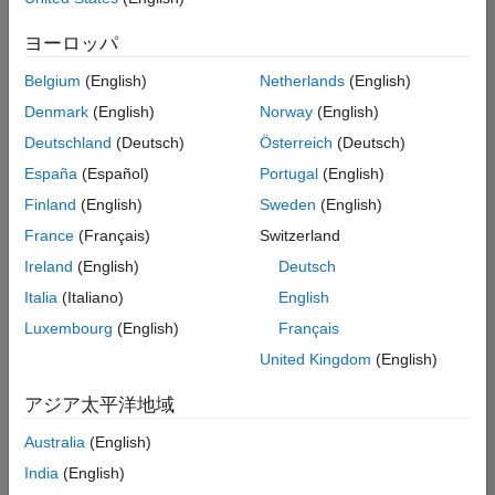
た
人事
求
人
ヨーロッパ
の
法務
保
存
Belgium
(English)
Netherlands
(English)
Denmark
(English)
Norway
(English)
Deutschland
(Deutsch)
Österreich
(Deutsch)
一
部
España
(Español)
Portugal
(English)
の
Finland
(English)
Sweden
(English)
求
France
(Français)
Switzerland
人
情
Ireland
(English)
Deutsch
報
Italia
(Italiano)
English
は
Luxembourg
(English)
Français
翻
訳
United Kingdom
(English)
さ
れ
アジア太平洋地域
て
Australia
(English)
い
ま
India
(English)