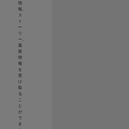
情
報、
ス
ト
ー
リ
ー、
最
新
情
報
を
受
け
取
る
こ
と
が
で
き