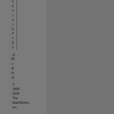
リ
ケ
ー
シ
ョ
ン
ス
テ
ー
タ
ス
お
問
い
合
わ
せ
©
1994-
2026
The
MathWorks,
Inc.