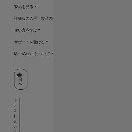
製品を見る
評価版の入手・製品の購入
使い方を学ぶ
サポートを受ける
MathWorks について
Web サイトの選択
日
本
ト
ラ
ス
ト
セ
ン
タ