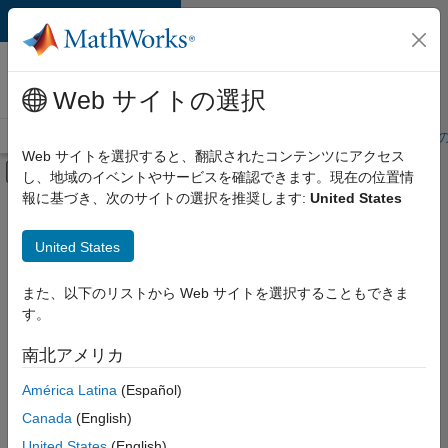
コンテンツへスキップ
MathWorks 採用
情報
Web サイトの選択
採用情報の概要
求人検索
オフィス所在地
学生・キャリア初期
Web サイトを選択すると、翻訳されたコンテンツにアクセス
オフキャンバス ナビゲーション メ
し、地域のイベントやサービスを確認できます。現在の位置情
メインコンテンツ
報に基づき、次のサイトの選択を推奨します:
United States
絞り込み条件
IT
United States
+
9
企業向けセールス
カスタマー サポート
また、以下のリストから Web サイトを選択することもできま
す。
教育機関向けセールス
インサイド セールス
南北アメリカ
並べ替え
セールス オペレーション
América Latina
(Español)
ビジネス モデル チーム
Canada
(English)
選
択
経理および財務
United States
(English)
し