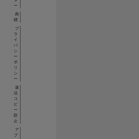
ー
商
標
プ
ラ
イ
バ
シ
ー
ポ
リ
シ
ー
違
法
コ
ピ
ー
防
止
ア
プ