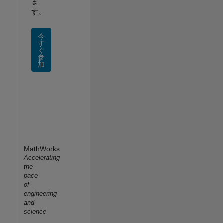
ま
す。
今
す
ぐ
参
加
MathWorks
Accelerating
the
pace
of
engineering
and
science