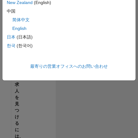
せ
New Zealand
(English)
ん。
中国
ご
希
简体中文
望
English
の
日本
(日本語)
地
域
한국
(한국어)
で
す
べ
最寄りの営業オフィスへのお問い合わせ
て
の
求
人
を
見
つ
け
る
に
は、