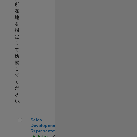
所
在
地
を
指
定
し
て
検
索
し
て
く
だ
さ
い。
Sales Development Representative
Sales
Development
Representative
JP-Tokyo
| イン