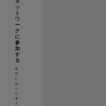
ネ
ッ
ト
ワ
ー
ク
に
参
加
す
る
条
件
に
合
っ
た
求
人