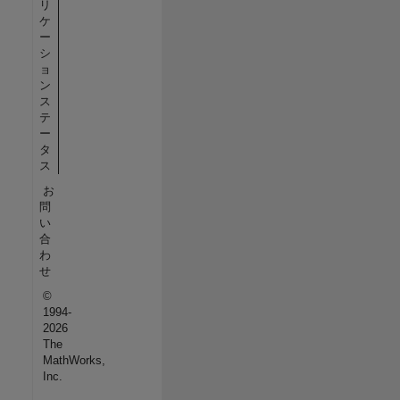
リ
ケ
ー
シ
ョ
ン
ス
テ
ー
タ
ス
お
問
い
合
わ
せ
©
1994-
2026
The
MathWorks,
Inc.