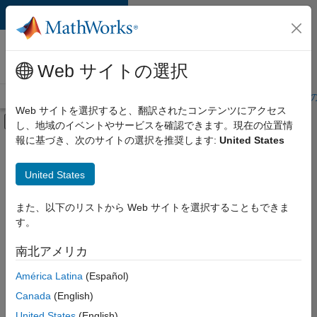
コンテンツへスキップ
MathWorks 採用
情報
Web サイトの選択
採用情報の概要
求人検索
オフィス所在地
学生・キャリア初期
Web サイトを選択すると、翻訳されたコンテンツにアクセス
オフキャンバス ナビゲーション メ
し、地域のイベントやサービスを確認できます。現在の位置情
メインコンテンツ
報に基づき、次のサイトの選択を推奨します:
United States
絞り込み条件
IT
United States
+
7
企業向けセールス
カスタマー サポート
また、以下のリストから Web サイトを選択することもできま
す。
教育機関向けセールス
インサイド セールス
南北アメリカ
並べ替え
マーケティング コミュニケーション
América Latina
(Español)
ビジネス モデル チーム
Canada
(English)
選
択
法務
United States
(English)
し