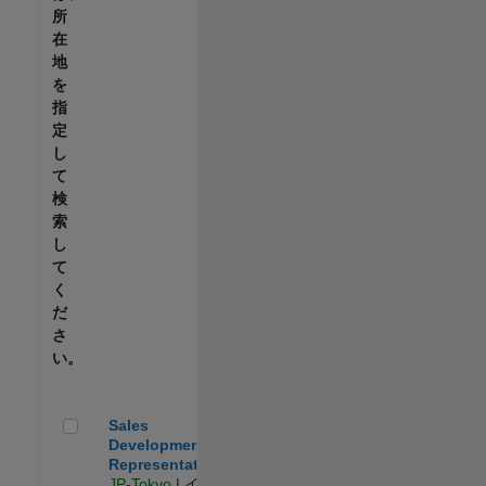
所
在
地
を
指
定
し
て
検
索
し
て
く
だ
さ
い。
Sales Development Representative
Sales
Development
Representative
JP-Tokyo
| イン