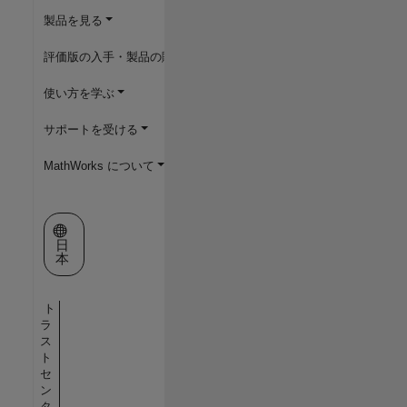
製品を見る
評価版の入手・製品の購入
使い方を学ぶ
サポートを受ける
MathWorks について
Web サイトの選択
日
本
ト
ラ
ス
ト
セ
ン
タ