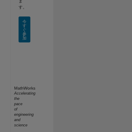
ま
す。
今
す
ぐ
参
加
MathWorks
Accelerating
the
pace
of
engineering
and
science