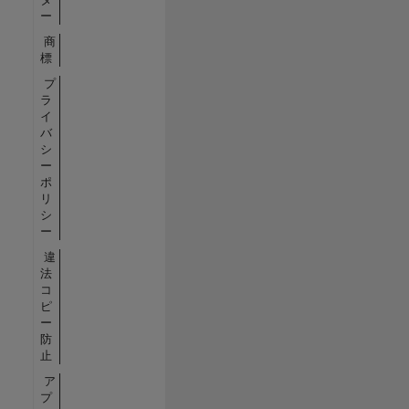
ー
商
標
プ
ラ
イ
バ
シ
ー
ポ
リ
シ
ー
違
法
コ
ピ
ー
防
止
ア
プ