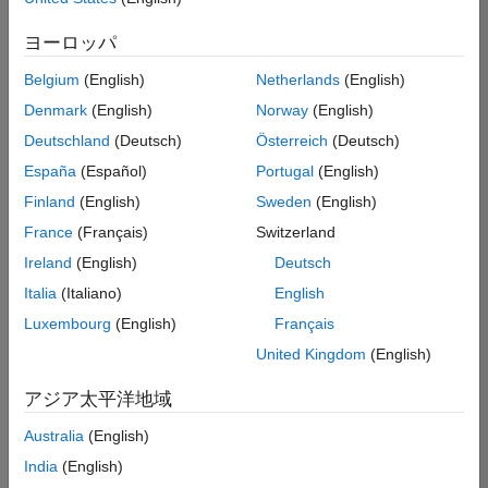
た
求
人
ヨーロッパ
の
保
存
Belgium
(English)
Netherlands
(English)
Denmark
(English)
Norway
(English)
Deutschland
(Deutsch)
Österreich
(Deutsch)
一
部
España
(Español)
Portugal
(English)
の
Finland
(English)
Sweden
(English)
求
France
(Français)
Switzerland
人
情
Ireland
(English)
Deutsch
報
Italia
(Italiano)
English
は
Luxembourg
(English)
Français
翻
訳
United Kingdom
(English)
さ
れ
アジア太平洋地域
て
Australia
(English)
い
ま
India
(English)