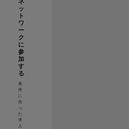
ネ
ッ
ト
ワ
ー
ク
に
参
加
す
る
条
件
に
合
っ
た
求
人