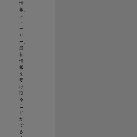
情
報、
ス
ト
ー
リ
ー、
最
新
情
報
を
受
け
取
る
こ
と
が
で
き