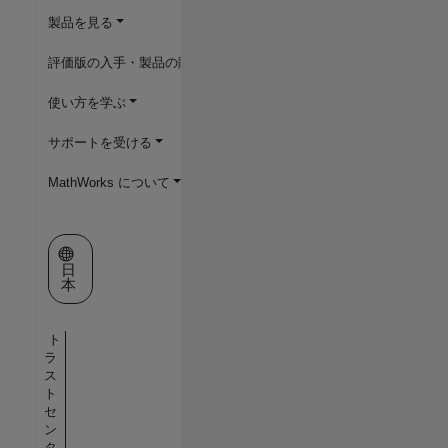
製品を見る
評価版の入手・製品の購入
使い方を学ぶ
サポートを受ける
MathWorks について
Web サイトの選択
日
本
ト
ラ
ス
ト
セ
ン
タ