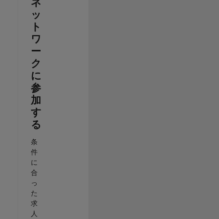
ネ
ッ
ト
ワ
ー
ク
に
参
加
す
る
条
件
に
合
っ
た
求
人