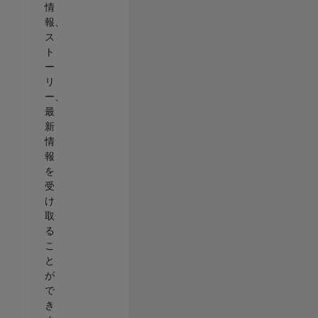
情
報、
ス
ト
ー
リ
ー、
最
新
情
報
を
受
け
取
る
こ
と
が
で
き