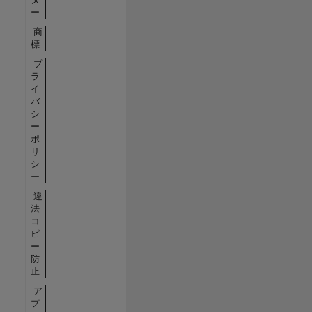
ー
商
標
プ
ラ
イ
バ
シ
ー
ポ
リ
シ
ー
違
法
コ
ピ
ー
防
止
ア
プ