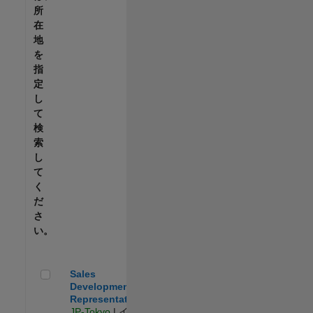
所
在
地
を
指
定
し
て
検
索
し
て
く
だ
さ
い。
Sales Development Representative
Sales
Development
Representative
JP-Tokyo
| イン