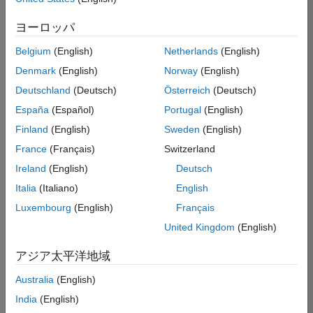
た
法務
求
人
ヨーロッパ
の
保
存
Belgium
(English)
Netherlands
(English)
Denmark
(English)
Norway
(English)
Deutschland
(Deutsch)
Österreich
(Deutsch)
一
部
España
(Español)
Portugal
(English)
の
Finland
(English)
Sweden
(English)
求
France
(Français)
Switzerland
人
情
Ireland
(English)
Deutsch
報
Italia
(Italiano)
English
は
Luxembourg
(English)
Français
翻
訳
United Kingdom
(English)
さ
れ
アジア太平洋地域
て
Australia
(English)
い
ま
India
(English)