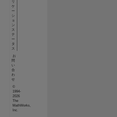
リ
ケ
ー
シ
ョ
ン
ス
テ
ー
タ
ス
お
問
い
合
わ
せ
©
1994-
2026
The
MathWorks,
Inc.