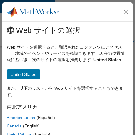
コンテンツへスキップ
MathWorks 採用
情報
Web サイトの選択
採用情報の概要
求人検索
オフィス所在地
学生・キャリア初期
Web サイトを選択すると、翻訳されたコンテンツにアクセス
オフキャンバス ナビゲーション メ
し、地域のイベントやサービスを確認できます。現在の位置情
メインコンテンツ
報に基づき、次のサイトの選択を推奨します:
United States
絞り込み条件
企業向けセールス
United States
+
8
カスタマー サポート
教育機関向けセールス
また、以下のリストから Web サイトを選択することもできま
す。
インサイド セールス
セールス オペレーション
南北アメリカ
並べ替え
マーケティング コミュニケーション
América Latina
(Español)
経理および財務
Canada
(English)
選
択
人事
United States
(English)
し