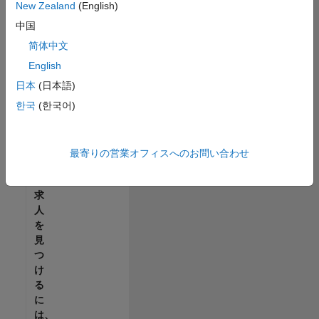
せ
New Zealand
(English)
ん。
中国
ご
希
简体中文
望
English
の
日本
(日本語)
地
域
한국
(한국어)
で
す
べ
最寄りの営業オフィスへのお問い合わせ
て
の
求
人
を
見
つ
け
る
に
は、