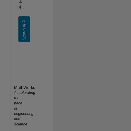
ま
す。
今
す
ぐ
参
加
MathWorks
Accelerating
the
pace
of
engineering
and
science